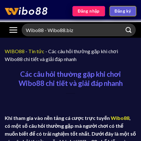
Đăng nhập
Đăng ký
WIBO88
-
Tin tức
-
Các câu hỏi thường gặp khi chơi
Wibo88 chi tiết và giải đáp nhanh
Các câu hỏi thường gặp khi chơi
Wibo88 chi tiết và giải đáp nhanh
Khi tham gia vào nền tảng cá cược trực tuyến
Wibo88
,
có một số câu hỏi thường gặp mà người chơi có thể
muốn biết để có trải nghiệm tốt nhất. Dưới đây là một số