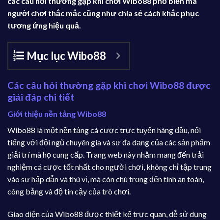
các câu hỏi thường gặp khi chơi Wibo88 phổ biến mà
người chơi thắc mắc cũng như chia sẻ cách khắc phục
tương ứng hiệu quả.
Mục lục Wibo88
Các câu hỏi thường gặp khi chơi Wibo88 được
giải đáp chi tiết
Giới thiệu nền tảng Wibo88
Wibo88 là một nền tảng cá cược trực tuyến hàng đầu, nổi
tiếng với đội ngũ chuyên gia và sự đa dạng của các sản phẩm
giải trí mà họ cung cấp. Trang web này nhằm mang đến trải
nghiệm cá cược tốt nhất cho người chơi, không chỉ tập trung
vào sự hấp dẫn và thú vị, mà còn chú trọng đến tính an toàn,
công bằng và độ tin cậy của trò chơi.
Giao diện của Wibo88 được thiết kế trực quan, dễ sử dụng