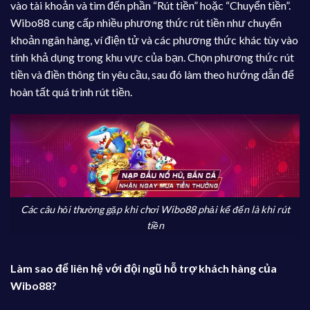
vào tài khoản và tìm đến phần “Rút tiền” hoặc “Chuyển tiền”.
Wibo88 cung cấp nhiều phương thức rút tiền như chuyển
khoản ngân hàng, ví điện tử và các phương thức khác tùy vào
tính khả dụng trong khu vực của bạn. Chọn phương thức rút
tiền và điền thông tin yêu cầu, sau đó làm theo hướng dẫn để
hoàn tất quá trình rút tiền.
Các câu hỏi thường gặp khi chơi Wibo88 phải kể đến là khi rút
tiền
Làm sao để liên hệ với đội ngũ hỗ trợ khách hàng của
Wibo88?