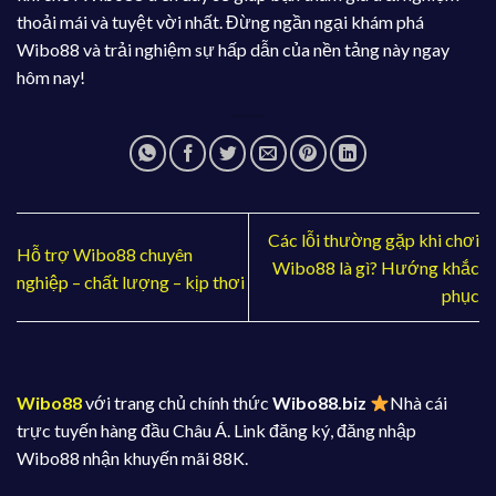
thoải mái và tuyệt vời nhất. Đừng ngần ngại khám phá
Wibo88 và trải nghiệm sự hấp dẫn của nền tảng này ngay
hôm nay!
Các lỗi thường gặp khi chơi
Hỗ trợ Wibo88 chuyên
Wibo88 là gì? Hướng khắc
nghiệp – chất lượng – kịp thơi
phục
Wibo88
với trang chủ chính thức
Wibo88.biz
Nhà cái
trực tuyến hàng đầu Châu Á. Link đăng ký, đăng nhập
Wibo88 nhận khuyến mãi 88K.