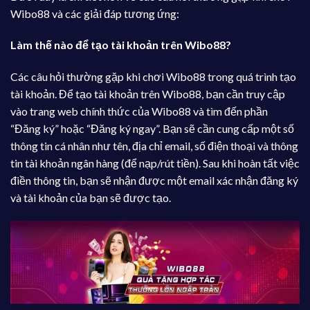
Wibo88 và các giải đáp tương ứng:
Làm thế nào để tạo tài khoản trên Wibo88?
Các câu hỏi thường gặp khi chơi Wibo88 trong quá trình tạo
tài khoản. Để tạo tài khoản trên Wibo88, bạn cần truy cập
vào trang web chính thức của Wibo88 và tìm đến phần
“Đăng ký” hoặc “Đăng ký ngay”. Bạn sẽ cần cung cấp một số
thông tin cá nhân như tên, địa chỉ email, số điện thoại và thông
tin tài khoản ngân hàng (để nạp/rút tiền). Sau khi hoàn tất việc
điền thông tin, bạn sẽ nhận được một email xác nhận đăng ký
và tài khoản của bạn sẽ được tạo.