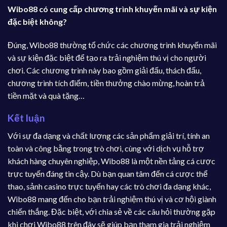
Wibo88 có cung cấp chương trình khuyến mãi và sự kiện
đặc biệt không?
Đúng, Wibo88 thường tổ chức các chương trình khuyến mãi
và sự kiện đặc biệt để tạo ra trải nghiệm thú vị cho người
chơi. Các chương trình này bao gồm giải đấu, thách đấu,
chương trình tích điểm, tiền thưởng chào mừng, hoàn trả
tiền mặt và quà tặng…
Kết luận
Với sự đa dạng và chất lượng các sản phẩm giải trí, tính an
toàn và công bằng trong trò chơi, cùng với dịch vụ hỗ trợ
khách hàng chuyên nghiệp, Wibo88 là một nền tảng cá cược
trực tuyến đáng tin cậy. Dù bạn quan tâm đến cá cược thể
thao, sảnh casino trực tuyến hay các trò chơi đa dạng khác,
Wibo88 mang đến cho bạn trải nghiệm thú vị và cơ hội giành
chiến thắng. Đặc biệt, với chia sẻ về các câu hỏi thường gặp
khi chơi Wibo88 trên đây sẽ giúp bạn tham gia trải nghiệm