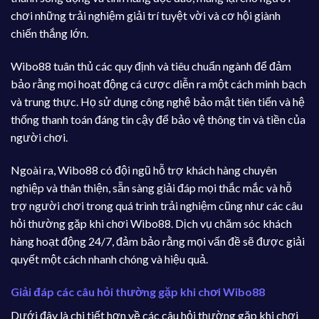
chơi những trải nghiệm giải trí tuyệt vời và cơ hội giành
chiến thắng lớn.
Wibo88 tuân thủ các quy định và tiêu chuẩn ngành để đảm
bảo rằng mọi hoạt động cá cược diễn ra một cách minh bạch
và trung thực. Họ sử dụng công nghệ bảo mật tiên tiến và hệ
thống thanh toán đáng tin cậy để bảo vệ thông tin và tiền của
người chơi.
Ngoài ra, Wibo88 có đội ngũ hỗ trợ khách hàng chuyên
nghiệp và thân thiện, sẵn sàng giải đáp mọi thắc mắc và hỗ
trợ người chơi trong quá trình trải nghiệm cũng như các câu
hỏi thường gặp khi chơi Wibo88. Dịch vụ chăm sóc khách
hàng hoạt động 24/7, đảm bảo rằng mọi vấn đề sẽ được giải
quyết một cách nhanh chóng và hiệu quả.
Giải đáp các câu hỏi thường gặp khi chơi Wibo88
Dưới đây là chi tiết hơn về các câu hỏi thường gặp khi chơi