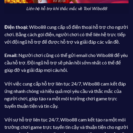
Liên hệ hỗ trợ khi thắc mắc về Tool Wibo88
Điện thoại:
Wibo88 cung cấp số điện thoại hỗ trợ cho người
chơi. Bằng cách gọi điện, người chơi có thể liên hệ trực tiếp
với đội ngũ hỗ trợ để được hỗ trợ và giải đáp các vấn đề.
Email:
Người chơi cũng có thể gửi email cho Wibo88 để yêu
cầu hỗ trợ. Đội ngũ hỗ trợ sẽ phản hồi sớm nhất có thể để
giúp đỡ và giải đáp mọi câu hỏi.
Với việc cung cấp hỗ trợ liên tục 24/7, Wibo88 cam kết đáp
ứng nhanh chóng và hiệu quả mọi yêu cầu và thắc mắc của
người chơi, giúp tạo ra một môi trường chơi game trực
tuyến thuận tiện và tin cậy.
Với sự hỗ trợ liên tục 24/7, Wibo88 cam kết tạo ra một môi
trường chơi game trực tuyến tin cậy và thuận tiện cho người