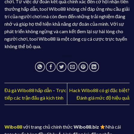
chơi. Từ việc dự đoán kết quả chính xác đến cơ hội nhận tiền
thưởng hấp dẫn, tool Wibo88 không chỉ đáp ứng nhu cầu giải
trí của người chơi mà còn đem đến những trải nghiệm đáng
nhớ và giúp họ thể hiện khả năng dự đoán của mình. Với sự
phát triển không ngừng và cam kết đem lại sự hài lòng cho
người chơi, tool Wibo88 là một công cụ cá cược trực tuyến
không thể bỏ qua.
Đá gà Wibo88 hấp dẫn – Trực
Hack Wibo88 có gì đặc biệt?
tiếp các trận đấu gà kịch tính
Đánh giá mức độ hiệu quả
Wibo88
với trang chủ chính thức
Wibo88.biz
Nhà cái