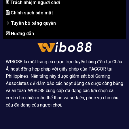
⛨ Trách nhiệm người chơi
🖹 Chính sách bảo mật
♢ Tuyên bố bảng quyền
⛝ Hướng dẫn
WIBO88 là một trang cá cược trực tuyến hàng đầu tại Châu
Á, hoạt động hợp pháp với giấy phép của PAGCOR tại
Philippines. Nền tảng này được giám sát bởi Gaming
Associates để đảm bảo các hoạt động cá cược công bằng
và an toàn. WIBO88 cung cấp đa dạng các lựa chọn cá
cược cho nhiều môn thể thao và sự kiện, phục vụ cho nhu
cầu đa dạng của người chơi.