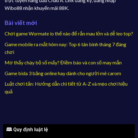
trực tuyến hàng đầu Châu Á. Link đăng ký, đăng nhập
Wibo88 nhận khuyến mãi 88K.
Bài viết mới
Chơi game Wormate io thế nào để rắn mau lớn và dễ leo top?
Game mobile ra mắt hôm nay: Top 6 tân binh tháng 7 đáng
chơi
Mơ thấy chạy bộ số mấy? Điềm báo và con số may mắn
Game bida 3 băng online hay dành cho người mê carom
Luật chơi tấn: Hướng dẫn chi tiết từ A-Z và mẹo chơi hiệu
quả
🕮 Quy định luật lệ