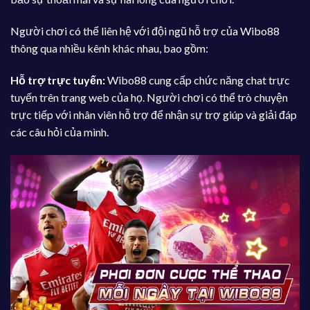
Người chơi có thể liên hệ với đội ngũ hỗ trợ của Wibo88
thông qua nhiều kênh khác nhau, bao gồm:
Hỗ trợ trực tuyến:
Wibo88 cung cấp chức năng chat trực
tuyến trên trang web của họ. Người chơi có thể trò chuyện
trực tiếp với nhân viên hỗ trợ để nhận sự trợ giúp và giải đáp
các câu hỏi của mình.