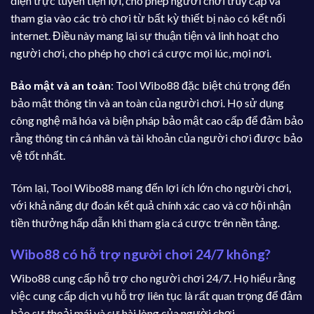
diện trực tuyến tiện lợi, cho phép người chơi truy cập và
tham gia vào các trò chơi từ bất kỳ thiết bị nào có kết nối
internet. Điều này mang lại sự thuận tiện và linh hoạt cho
người chơi, cho phép họ chơi cá cược mọi lúc, mọi nơi.
Bảo mật và an toàn
: Tool Wibo88 đặc biệt chú trọng đến
bảo mật thông tin và an toàn của người chơi. Họ sử dụng
công nghệ mã hóa và biện pháp bảo mật cao cấp để đảm bảo
rằng thông tin cá nhân và tài khoản của người chơi được bảo
vệ tốt nhất.
Tóm lại, Tool Wibo88 mang đến lợi ích lớn cho người chơi,
với khả năng dự đoán kết quả chính xác cao và cơ hội nhận
tiền thưởng hấp dẫn khi tham gia cá cược trên nền tảng.
Wibo88 có hỗ trợ người chơi 24/7 không?
Wibo88 cung cấp hỗ trợ cho người chơi 24/7. Họ hiểu rằng
việc cung cấp dịch vụ hỗ trợ liên tục là rất quan trọng để đảm
bảo sự thoải mái và sự hài lòng của người chơi.