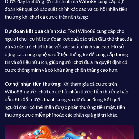
Dưới đây là những lợi ích chính mà Wibo88 cung cấp dự
đoán kết quả có xác suất chính xác cao và cơ hội nhận tiền
thưởng khi chơi cá cược trên nền tảng:
Dự đoán kết quả chính xác:
Tool Wibo88 cung cấp cho
người chơi cơ hội dự đoán kết quả các trận đấu thể thao, đá
gà và các trò chơi khác với xác suất chính xác cao. Họ sử
dụng các công nghệ và dữ liệu thống kê để cung cấp thông
tin và số liệu hữu ích, giúp người chơi đưa ra quyết định cá
cược thông minh và có khả năng chiến thắng cao hơn.
Cơ hội nhận tiền thưởng:
Khi tham gia cá cược trên
Wibo88, người chơi có cơ hội nhận được tiền thưởng hấp
dẫn. Khi đặt cược thành công và dự đoán đúng kết quả,
người chơi có thể nhận được phần thưởng tiền mặt, tiền
thưởng cược miễn phí hoặc các phần quà giá trị khác.