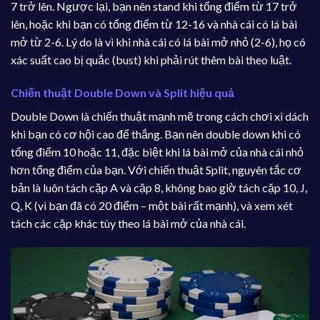
7 trở lên. Ngược lại, bạn nên stand khi tổng điểm từ 17 trở
lên, hoặc khi bạn có tổng điểm từ 12-16 và nhà cái có lá bài
mở từ 2-6. Lý do là vì khi nhà cái có lá bài mở nhỏ (2-6), họ có
xác suất cao bị quắc (bust) khi phải rút thêm bài theo luật.
Chiến thuật Double Down và Split hiệu quả
Double Down là chiến thuật mạnh mẽ trong cách chơi xì dách
khi bạn có cơ hội cao để thắng. Bạn nên double down khi có
tổng điểm 10 hoặc 11, đặc biệt khi lá bài mở của nhà cái nhỏ
hơn tổng điểm của bạn. Với chiến thuật Split, nguyên tắc cơ
bản là luôn tách cặp A và cặp 8, không bao giờ tách cặp 10, J,
Q, K (vì bạn đã có 20 điểm – một bài rất mạnh), và xem xét
tách các cặp khác tùy theo lá bài mở của nhà cái.