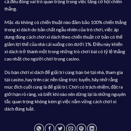
cả đều đóng vai trò quan trọng trong việc tăng cơ hội chiến
thắng.
Mặc dù không có chiến thuật nào đảm bảo 100% chiến thắng
trong xì dách do bản chất ngẫu nhiên của trò chơi, việc áp
dụng đúng cách chơi xì dách theo chiến thuật cơ bản có thể
giảm lợi thế của nhà cái xuống còn dưới 1%. Điều này khiến
xì dách trở thành một trong những trò chơi bài có tỷ lệ thắng
cao nhất cho người chơi trong casino.
Dù bạn chơi xì dách để giải trí cùng bạn bè tại nhà, tham gia
tại casino, hay trên các nền tảng trực tuyến, hãy nhớ rằng
mục đích cuối cùng là để giải trí. Chơi có trách nhiệm, đặt ra
giới hạn rõ ràng, và biết khi nào nên dừng lại là những nguyên
tắc quan trọng không kém gì việc nắm vững cách chơi xì
dách đúng luật.