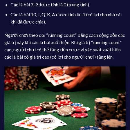
Các lá bài 7-9 được tính là 0 (trung tính).
Các lá bài 10, J, Q, K, A được tính là -1 (có lợi cho nhà cái
khi đã được chia).
Người chơi theo dõi “running count” bằng cách cộng dồn các
giá trị này khi các lá bài xuất hiện. Khi giá trị “running count”
cao, người chơi có thể tăng tiền cược vì xác suất xuất hiện
các lá bài có giá trị cao (có lợi cho người chơi) tăng lên.