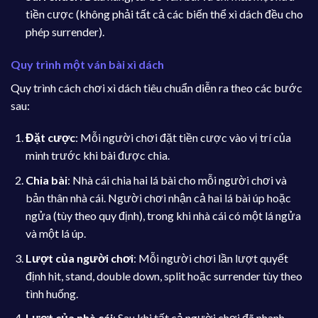
tiền cược (không phải tất cả các biến thể xì dách đều cho
phép surrender).
Quy trình một ván bài xì dách
Quy trình cách chơi xì dách tiêu chuẩn diễn ra theo các bước
sau:
Đặt cược
: Mỗi người chơi đặt tiền cược vào vị trí của
mình trước khi bài được chia.
Chia bài
: Nhà cái chia hai lá bài cho mỗi người chơi và
bản thân nhà cái. Người chơi nhận cả hai lá bài úp hoặc
ngửa (tùy theo quy định), trong khi nhà cái có một lá ngửa
và một lá úp.
Lượt của người chơi
: Mỗi người chơi lần lượt quyết
định hit, stand, double down, split hoặc surrender tùy theo
tình huống.
Lượt của nhà cái
: Sau khi tất cả người chơi đã nhanh