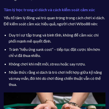
Tâm lý học trong xì dách và cách kiểm soát cảm xúc
Yếu tố tâm lý đóng vai trò quan trọng trong cách chơi xì dách.
Để kiểm soát cảm xúc hiệu quả, người chơi Wibo88 nên:
Duy trì sự tập trung và bình tĩnh, không để cảm xúc chi
phối mạnh mẽ quyết định.
Tránh “hiệu ứng sunk cost” – tiếp tục đặt cược lớn hơn
chỉ vì đã thua nhiều.
Không chơi khi mệt mỏi, stress hoặc say rượu.
Nhận thức rằng xì dách là trò chơi kết hợp giữa kỹ năng
và may mắn, đôi khi dù chơi đúng chiến thuật vẫn có thể
thua.