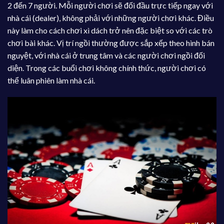
2 đến 7 người. Mỗi người chơi sẽ đối đầu trực tiếp ngay với
nhà cái (dealer), không phải với những người chơi khác. Điều
này làm cho cách chơi xì dách trở nên đặc biệt so với các trò
chơi bài khác. Vị trí ngồi thường được sắp xếp theo hình bán
nguyệt, với nhà cái ở trung tâm và các người chơi ngồi đối
diện. Trong các buổi chơi không chính thức, người chơi có
thể luân phiên làm nhà cái.