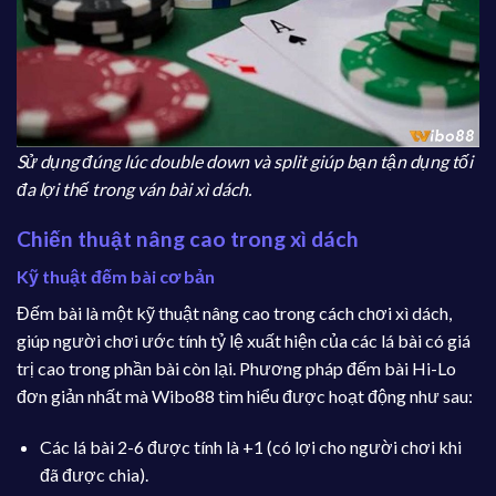
Sử dụng đúng lúc double down và split giúp bạn tận dụng tối
đa lợi thế trong ván bài xì dách.
Chiến thuật nâng cao trong xì dách
Kỹ thuật đếm bài cơ bản
Đếm bài là một kỹ thuật nâng cao trong cách chơi xì dách,
giúp người chơi ước tính tỷ lệ xuất hiện của các lá bài có giá
trị cao trong phần bài còn lại. Phương pháp đếm bài Hi-Lo
đơn giản nhất mà Wibo88 tìm hiểu được hoạt động như sau:
Các lá bài 2-6 được tính là +1 (có lợi cho người chơi khi
đã được chia).