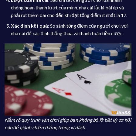
chóng hoàn thành lượt của mình, nhà cái lật lá bài úp và
phải rút thêm bài cho đến khi đạt tổng điểm ít nhất là 17.
Xác định kết quả
: So sánh tổng điểm của người chơi với
nhà cái để xác định thắng thua và thanh toán tiền cược.
Nắm rõ quy trình ván chơi giúp bạn không bỏ lỡ bất kỳ cơ hội
nào để giành chiến thắng trong xì dách.