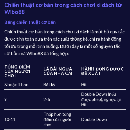
Chiến thuật cơ bản trong cách chơi xì dách từ
Wibo88
Bảng chiến thuật cơ bản
Chiến thuật cơ bản trong cách chơi xì dách là một bộ quy tắc
được tính toán dựa trên xác suất thống kê, chỉ ra hành động
tối ưu trong mỗi tình huống. Dưới đây là một số nguyên tắc
cơ bản mà Wibo88 đã tổng hợp:
TỔNG ĐIỂM
LÁ BÀI NGỬA
HÀNH ĐỘNG ĐƯỢC
CỦA NGƯỜI
CỦA NHÀ CÁI
ĐỀ XUẤT
CHƠI
8 hoặc ít hơn
Bất kỳ
Hit
Double Down (nếu
9
2-6
được phép), ngược lại
Hit
Thấp hơn tổng
10-11
điểm của người
Double Down
chơi