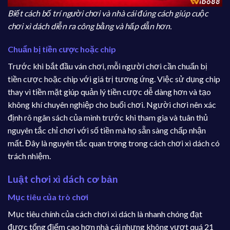
Biết cách bố trí người chơi và nhà cái đúng cách giúp cuộc
chơi xì dách diễn ra công bằng và hấp dẫn hơn.
Chuẩn bị tiền cược hoặc chip
Trước khi bắt đầu ván chơi, mỗi người chơi cần chuẩn bị
tiền cược hoặc chip với giá trị tương ứng. Việc sử dụng chip
thay vì tiền mặt giúp quản lý tiền cược dễ dàng hơn và tạo
không khí chuyên nghiệp cho buổi chơi. Người chơi nên xác
định rõ ngân sách của mình trước khi tham gia và tuân thủ
nguyên tắc chỉ chơi với số tiền mà họ sẵn sàng chấp nhận
mất. Đây là nguyên tắc quan trọng trong cách chơi xì dách có
trách nhiệm.
Luật chơi xì dách cơ bản
Mục tiêu của trò chơi
Mục tiêu chính của cách chơi xì dách là nhanh chóng đạt
được tổng điểm cao hơn nhà cái nhưng không vượt quá 21