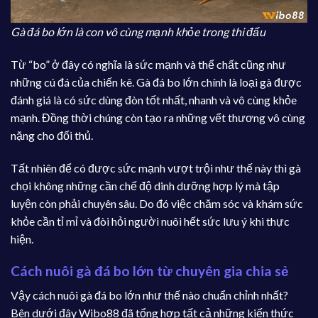
Gà đá bo lớn là con vô cùng mạnh khỏe trong thi đấu
Từ “bo” ở đây có nghĩa là sức mạnh và thể chất cũng như
những cú đá của chiến kê. Gà đá bo lớn chính là loại gà được
đánh giá là có sức dùng đòn tốt nhất, nhanh và vô cùng khỏe
mạnh. Đồng thời chúng còn tạo ra những vết thương vô cùng
nặng cho đối thủ.
Tất nhiên để có được sức mạnh vượt trội như thế này thì gà
chọi không những cần chế độ dinh dưỡng hợp lý mà tập
luyện còn phải chuyên sâu. Do đó việc chăm sóc và khám sức
khỏe cần tỉ mỉ và đòi hỏi người nuôi hết sức lưu ý khi thực
hiện.
Cách nuôi gà đá bo lớn từ chuyên gia chia sẻ
Vậy cách nuôi gà đá bo lớn như thế nào chuẩn chỉnh nhất?
Bên dưới đây Wibo88 đã tổng hợp tất cả những kiến thức