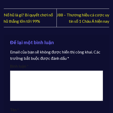
Nổ hũ là gì? Bí quyết chơi nổ
J88 – Thương hiệu cá cược uy
hũ thắng lớn tới 99%
tín số 1 Châu Á hiện nay
Để lại một bình luận
Email của bạn sẽ không được hiển thị công khai.
Các
trường bắt buộc được đánh dấu
*
Bình luận
*
Tên
*