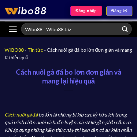
Đăng nhập
Đăng ký
WIBO88
-
Tin tức
-
Cách nuôi gà đá bo lớn đơn giản và mang
lại hiệu quả
Cách nuôi gà đá bo lớn đơn giản và
mang lại hiệu quả
Cách nuôi gà đá
bo lớn là những bí kíp cực kỳ hữu ích trong
quá trình chăn nuôi và huấn luyện mà sư kê gần phải nắm rõ.
Khi áp dụng những kiến thức này thì bạn cần có sự kiên nhẫn