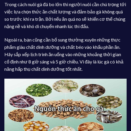
Trong cách nuôi gà đá bo lớn thì người nuôi cần chú trọng tới
việc lựa chọn thức ăn chất lượng và đảm bảo gà không quá
so trước khi ra trận. Bởi nếu ăn quá no sẽ khiến cơ thể chúng
nặng nề và khó di chuyển nhanh lúc thi đấu.
Ngoài ra, bạn cũng cần bổ sung thường xuyên những thực
phẩm giàu chất dinh dưỡng và chất béo vào khẩu phần ăn.
Hãy sắp xếp lịch trình ăn uống vào những khoảng thời gian
cố định như 8 giờ sáng và 5 giờ chiều. Vì đây là lúc gà có khả
năng hấp thụ chất dinh dưỡng tốt nhất.