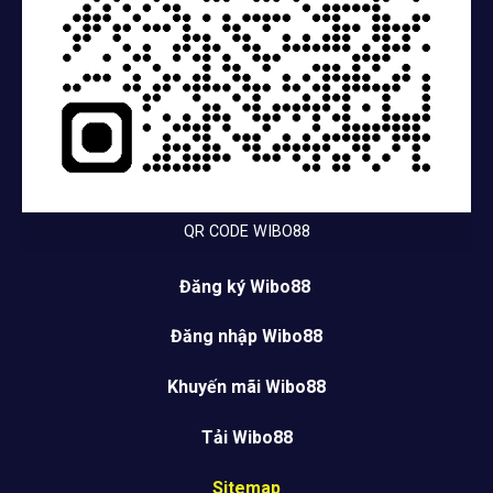
QR CODE WIBO88
Đăng ký Wibo88
Đăng nhập Wibo88
Khuyến mãi Wibo88
Tải Wibo88
Sitemap