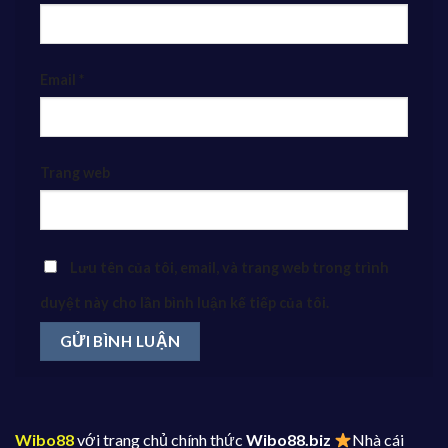
Email
*
Trang web
Lưu tên của tôi, email, và trang web trong trình
duyệt này cho lần bình luận kế tiếp của tôi.
Wibo88
với trang chủ chính thức
Wibo88.biz
Nhà cái