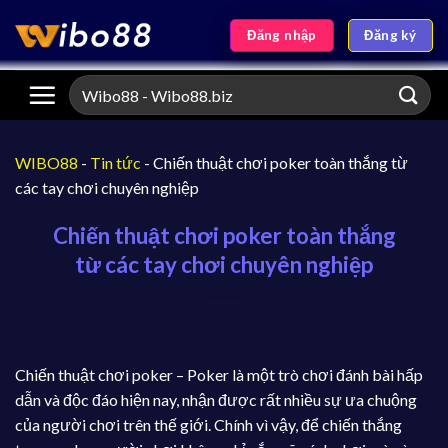
Đăng nhập
Đăng ký
WIBO88
-
Tin tức
-
Chiến thuật chơi poker toàn thắng từ
các tay chơi chuyên nghiệp
Chiến thuật chơi poker toàn thắng
từ các tay chơi chuyên nghiệp
Chiến thuật chơi poker – Poker là một trò chơi đánh bài hấp
dẫn và độc đáo hiện nay, nhận được rất nhiều sự ưa chuộng
của người chơi trên thế giới. Chính vì vậy, để chiến thắng