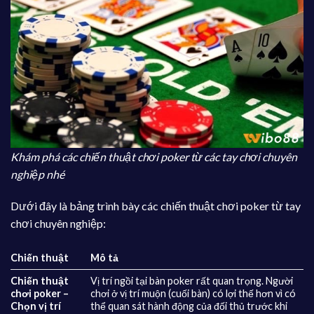
Khám phá các chiến thuật chơi poker từ các tay chơi chuyên
nghiệp nhé
Dưới đây là bảng trình bày các chiến thuật chơi poker từ tay
chơi chuyên nghiệp:
Chiến thuật
Mô tả
Chiến thuật
Vị trí ngồi tại bàn poker rất quan trọng. Người
chơi poker –
chơi ở vị trí muộn (cuối bàn) có lợi thế hơn vì có
Chọn vị trí
thể quan sát hành động của đối thủ trước khi