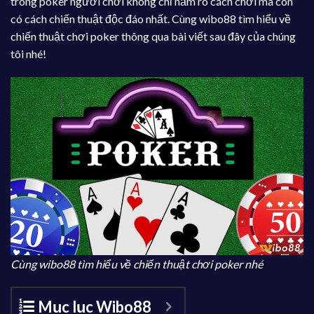
trong poker người chơi không chỉ nắm rõ cách chơi mà còn
có cách chiến thuật độc đáo nhất. Cùng wibo88 tìm hiểu về
chiến thuật chơi poker thông qua bài viết sau đây của chúng
tôi nhé!
Cùng wibo88 tìm hiểu về chiến thuật chơi poker nhé
Mục lục Wibo88