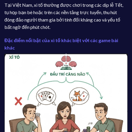
Tại Việt Nam, xì tố thường được chơi trong các dịp lễ Tết,
tụ họp bạn bè hoặc trên các nền tảng trực tuyến, thu hút
đông đảo người tham gia bởi tính đối kháng cao và yếu tố
bất ngờ đến phút chót.
Đặc điểm nổi bật của xì tố khác biệt với các game bài
khác