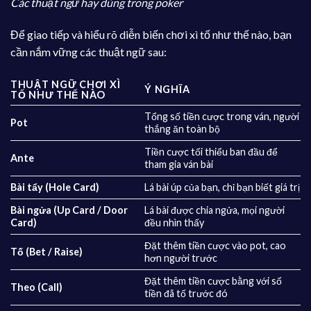
Các thuật ngữ hay dùng trong poker
Để giao tiếp và hiểu rõ diễn biến chơi xì tố như thế nào, bạn
cần nắm vững các thuật ngữ sau:
THUẬT NGỮ CHƠI XÌ
Ý NGHĨA
TỐ NHƯ THẾ NÀO
Tổng số tiền cược trong ván, người
Pot
thắng ăn toàn bộ
Tiền cược tối thiểu ban đầu để
Ante
tham gia ván bài
Bài tẩy (Hole Card)
Lá bài úp của bạn, chỉ bạn biết giá trị
Bài ngửa (Up Card / Door
Lá bài được chia ngửa, mọi người
Card)
đều nhìn thấy
Đặt thêm tiền cược vào pot, cao
Tố (Bet / Raise)
hơn người trước
Đặt thêm tiền cược bằng với số
Theo (Call)
tiền đã tố trước đó