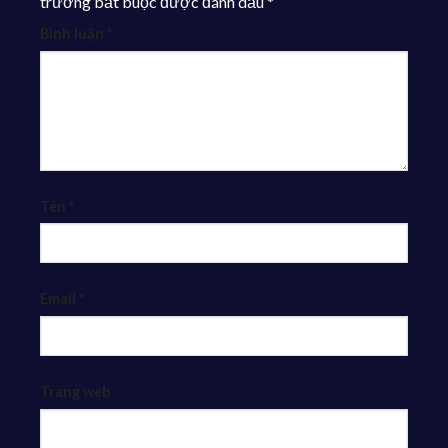
trường bắt buộc được đánh dấu
*
Bình luận
*
Tên
*
Email
*
Trang web