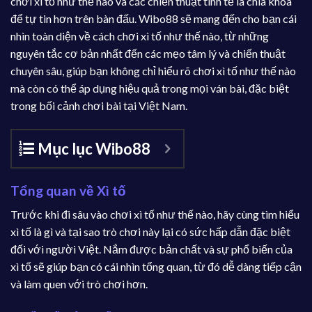
chơi xì tố như thế nào và các chiến thuật tinh tế là chìa khóa
để tự tin hơn trên bàn đấu. Wibo88 sẽ mang đến cho bạn cái
nhìn toàn diện về cách chơi xì tố như thế nào, từ những
nguyên tắc cơ bản nhất đến các mẹo tâm lý và chiến thuật
chuyên sâu, giúp bạn không chỉ hiểu rõ chơi xì tố như thế nào
mà còn có thể áp dụng hiệu quả trong mọi ván bài, đặc biệt
trong bối cảnh chơi bài tại Việt Nam.
Mục lục Wibo88
Tổng quan về Xì tố
Trước khi đi sâu vào chơi xì tố như thế nào, hãy cùng tìm hiểu
xì tố là gì và tại sao trò chơi này lại có sức hấp dẫn đặc biệt
đối với người Việt. Nắm được bản chất và sự phổ biến của
xì tố sẽ giúp bạn có cái nhìn tổng quan, từ đó dễ dàng tiếp cận
và làm quen với trò chơi hơn.