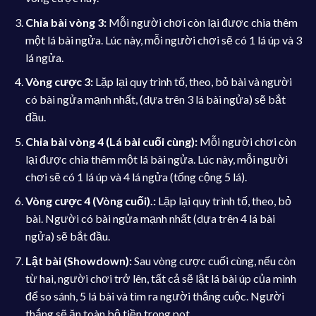
Chia bài vòng 3:
Mỗi người chơi còn lại được chia thêm
một lá bài ngửa. Lúc này, mỗi người chơi sẽ có 1 lá úp và 3
lá ngửa.
Vòng cược 3:
Lặp lại quy trình tố, theo, bỏ bài và người
có bài ngửa mạnh nhất, (dựa trên 3 lá bài ngửa) sẽ bắt
đầu.
Chia bài vòng 4 (Lá bài cuối cùng):
Mỗi người chơi còn
lại được chia thêm một lá bài ngửa. Lúc này, mỗi người
chơi sẽ có 1 lá úp và 4 lá ngửa (tổng cộng 5 lá).
Vòng cược 4 (Vòng cuối).:
Lặp lại quy trình tố, theo, bỏ
bài. Người có bài ngửa mạnh nhất (dựa trên 4 lá bài
ngửa) sẽ bắt đầu.
Lật bài (Showdown):
Sau vòng cược cuối cùng, nếu còn
từ hai, người chơi trở lên, tất cả sẽ lật lá bài úp của mình
để so sánh, 5 lá bài và tìm ra người thắng cuộc. Người
thắng sẽ ăn toàn bộ tiền trong pot.