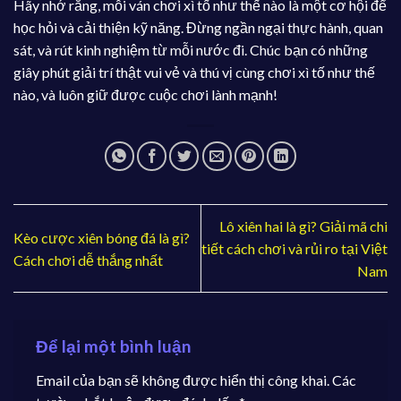
Hãy nhớ rằng, mỗi ván chơi xì tố như thế nào là một cơ hội để
học hỏi và cải thiện kỹ năng. Đừng ngần ngại thực hành, quan
sát, và rút kinh nghiệm từ mỗi nước đi. Chúc bạn có những
giây phút giải trí thật vui vẻ và thú vị cùng chơi xì tố như thế
nào, và luôn giữ được cuộc chơi lành mạnh!
Lô xiên hai là gì? Giải mã chi
Kèo cược xiên bóng đá là gì?
tiết cách chơi và rủi ro tại Việt
Cách chơi dễ thắng nhất
Nam
Để lại một bình luận
Email của bạn sẽ không được hiển thị công khai.
Các