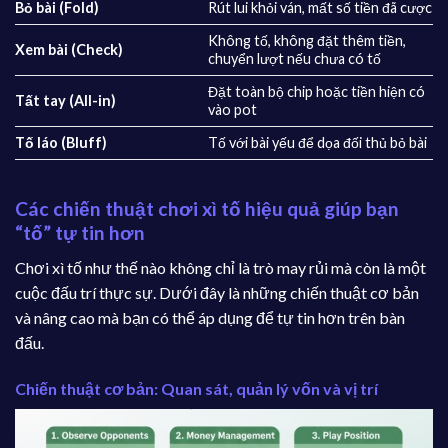
Bỏ bài (Fold)
Rút lui khỏi ván, mất số tiền đã cược
Không tố, không đặt thêm tiền,
Xem bài (Check)
chuyển lượt nếu chưa có tố
Đặt toàn bộ chip hoặc tiền hiện có
Tất tay (All-in)
vào pot
Tố láo (Bluff)
Tố với bài yếu để dọa đối thủ bỏ bài
Các chiến thuật chơi xì tố hiệu quả giúp bạn
“tố” tự tin hơn
Chơi xì tố như thế nào không chỉ là trò may rủi mà còn là một
cuộc đấu trí thực sự. Dưới đây là những chiến thuật cơ bản
và nâng cao mà bạn có thể áp dụng để tự tin hơn trên bàn
đấu.
Chiến thuật cơ bản: Quan sát, quản lý vốn và vị trí