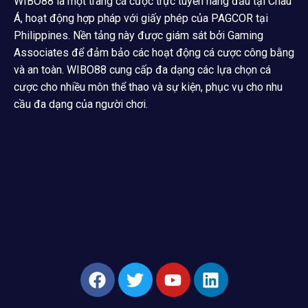
WIBO88 là một trang cá cược trực tuyến hàng đầu tại Châu
Á, hoạt động hợp pháp với giấy phép của PAGCOR tại
Philippines. Nền tảng này được giám sát bởi Gaming
Associates để đảm bảo các hoạt động cá cược công bằng
và an toàn. WIBO88 cung cấp đa dạng các lựa chọn cá
cược cho nhiều môn thể thao và sự kiện, phục vụ cho nhu
cầu đa dạng của người chơi.