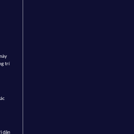
 này
g trí
tác
i dân