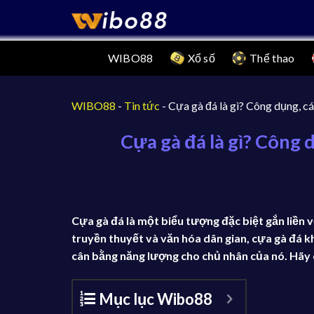
Xổ số
Thể thao
WIBO88
WIBO88
-
Tin tức
-
Cựa gà đá là gì? Công dụng, c
Cựa gà đá là gì? Công 
Cựa gà đá là một biểu tượng đặc biệt gắn liền 
truyền thuyết và văn hóa dân gian, cựa gà đá 
cân bằng năng lượng cho chủ nhân của nó. Hãy 
Mục lục Wibo88