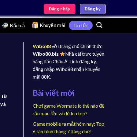
Đăng nhập
Đăng ký
Khuyến mãi
Bắn cá
Tin tức
Wibo88
với trang chủ chính thức
Wibo88.biz
Nhà cái trực tuyến
hàng đầu Châu Á. Link đăng ký,
đăng nhập Wibo88 nhận khuyến
mãi 88K.
Bài viết mới
a từ
 và
Chơi game Wormate io thế nào để
rắn mau lớn và dễ leo top?
Game mobile ra mắt hôm nay: Top
6 tân binh tháng 7 đáng chơi