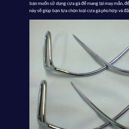
bạn muốn sử dụng cựa gà để mang lại may mắn, để 
này sẽ giúp bạn lựa chọn loại cựa gà phù hợp và đặt