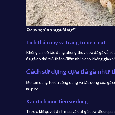
Tác dụng của cựa gà đá là gì?
Tính thẩm mỹ và trang trí đẹp mắt
Không chỉ có tác dụng phong thủy cựa đá gà vẫn đượ
đá gà có thể trở thành điểm nhấn cho không gian nội 
Cách sử dụng cựa đá gà như t
Để tận dụng tối đa công dụng và tác động của gà c
hợp lý:
Xác định mục tiêu sử dụng
Trước khi quyết định mua và đặt gà cựa, điều quan 