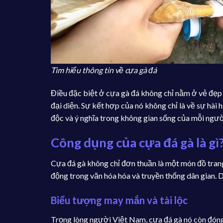
Tìm hiểu thông tin về cựa gà đá
Điều đặc biệt ở cựa gà đá không chỉ nằm ở vẻ đẹp 
đại diện. Sự kết hợp của nó không chỉ là về sự hài 
độc và ý nghĩa trong không gian sống của mỗi ngườ
Công dụng của cựa đá gà là gì
Cựa đá gà không chỉ đơn thuần là một món đồ trang
động trong văn hóa hóa và truyền thống dân gian. 
Biểu tượng may mắn và tài lộc
Trọng lòng người Việt Nam, cựa đá gà nó còn đóng