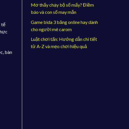
Mơ thấy chạy bộ số mấy? Điềm
báo và con số may mắn
Game bida 3 băng online hay dành
 tế
cho người mê carom
thực
Luật chơi tấn: Hướng dẫn chi tiết
từ A-Z và mẹo chơi hiệu quả
ệc, bàn