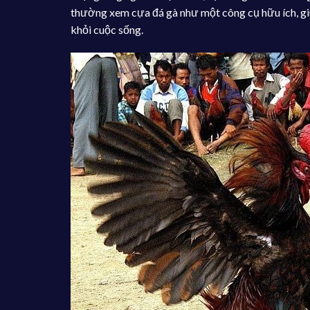
thường xem cựa đá gà như một công cụ hữu ích, giú
khỏi cuộc sống.