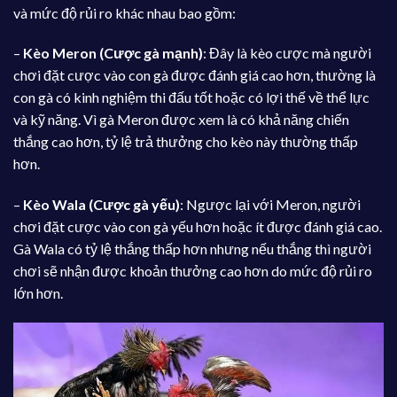
và mức độ rủi ro khác nhau bao gồm:
–
Kèo Meron (Cược gà mạnh)
: Đây là kèo cược mà người
chơi đặt cược vào con gà được đánh giá cao hơn, thường là
con gà có kinh nghiệm thi đấu tốt hoặc có lợi thế về thể lực
và kỹ năng. Vì gà Meron được xem là có khả năng chiến
thắng cao hơn, tỷ lệ trả thưởng cho kèo này thường thấp
hơn.
–
Kèo Wala (Cược gà yếu)
: Ngược lại với Meron, người
chơi đặt cược vào con gà yếu hơn hoặc ít được đánh giá cao.
Gà Wala có tỷ lệ thắng thấp hơn nhưng nếu thắng thì người
chơi sẽ nhận được khoản thưởng cao hơn do mức độ rủi ro
lớn hơn.