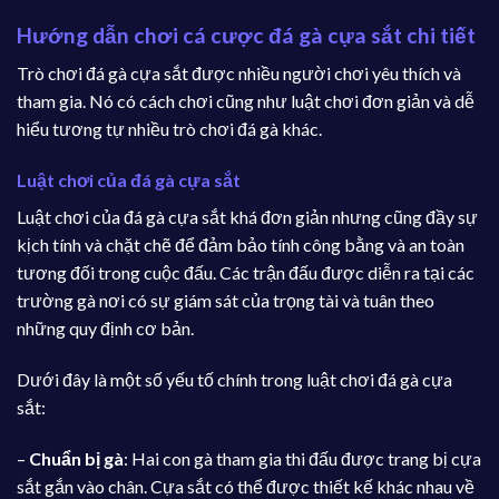
Hướng dẫn chơi cá cược đá gà cựa sắt chi tiết
Trò chơi đá gà cựa sắt được nhiều người chơi yêu thích và
tham gia. Nó có cách chơi cũng như luật chơi đơn giản và dễ
hiểu tương tự nhiều trò chơi đá gà khác.
Luật chơi của đá gà cựa sắt
Luật chơi của đá gà cựa sắt khá đơn giản nhưng cũng đầy sự
kịch tính và chặt chẽ để đảm bảo tính công bằng và an toàn
tương đối trong cuộc đấu. Các trận đấu được diễn ra tại các
trường gà nơi có sự giám sát của trọng tài và tuân theo
những quy định cơ bản.
Dưới đây là một số yếu tố chính trong luật chơi đá gà cựa
sắt:
–
Chuẩn bị gà
: Hai con gà tham gia thi đấu được trang bị cựa
sắt gắn vào chân. Cựa sắt có thể được thiết kế khác nhau về