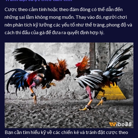
Cược theo cảm tính hoặc theo đám đông có thể dẫn đến
những sai lầm không mong muốn. Thay vào đó, người chơi
nên phân tích kỹ lưỡng các yếu tố như thể trạng, phong độ và
cách thi đấu của gà để đưa ra quyết định hợp lý.
Bạn cần tìm hiểu kỹ về các chiến kê và tránh đặt cược theo