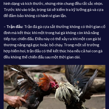
hình dạng và kích thước, nhưng nhìn chung đều rất sắc nhọn.
Trước khi vào trận, trọng tài sẽ kiểm tra kỹ lưỡng gà và cựa
để đảm bảo không có hành vi gian lận.
–
Trận đấu
: Trận đá gà cựa sắt thường không có thời gian cố
định mà kết thúc khi một trong hai gà không còn khả năng
tiếp tục chiến đấu. Điều này có thể xảy ra khi một con gà bị
thương nặng ngã gục hoặc bỏ chạy. Trong một số trường
hợp hiếm hoi, trận đấu có thể kết thúc hòa nếu cả hai con gà
đều không thể chiến đấu sau một thời gian dài.