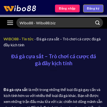
Đăng nhập
Đăng ký
WIBO88
-
Tin tức
-
Đá gà cựa sắt – Trò chơi cá cược đá gà
đầy kịch tính
Đá gà cựa sắt – Trò chơi cá cược đá
gà đầy kịch tính
Đá gà cựa sắt
là một trong những thể loại đá gà gay cấn và
kịch tính hơn so với nhiều thể loại đá gà khác. Bạn sẽ được
xem những trận đấu máu lửa với các chiến kê dũng mãnh sẵn