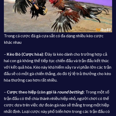
Trong cá cược đá gà cựa sắt có đa dạng nhiều kèo cược
khác nhau
–
Kèo Bò (Cược hòa)
: Đây là kèo dành cho trường hợp cả
hai con gà không thể tiếp tục chiến đấu và trận đấu kết thúc
với kết quả hòa. Kèo này khá hiếm xảy ra vì phần lớn các trận
đấu sẽ có một gà chiến thắng, do đó tỷ lệ trả thưởng cho kèo
hòa thường cao hơn rất nhiều.
–
Cược theo hiệp (còn gọi là
round betting
)
: Trong một số
trận đấu có thể chia thành nhiều hiệp nhỏ, người chơi có thể
cược dựa trên việc dự đoán gà nào sẽ thắng trong một hiệp
nhất định. Loại cược này phổ biến hơn trong các trận đấu có