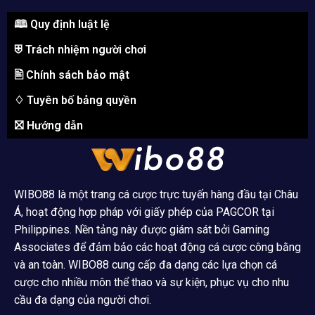
🕮 Quy định luật lệ
⛨ Trách nhiệm người chơi
🖹 Chính sách bảo mật
♢ Tuyên bố bảng quyền
⛝ Hướng dẫn
WIBO88 là một trang cá cược trực tuyến hàng đầu tại Châu
Á, hoạt động hợp pháp với giấy phép của PAGCOR tại
Philippines. Nền tảng này được giám sát bởi Gaming
Associates để đảm bảo các hoạt động cá cược công bằng
và an toàn. WIBO88 cung cấp đa dạng các lựa chọn cá
cược cho nhiều môn thể thao và sự kiện, phục vụ cho nhu
cầu đa dạng của người chơi.