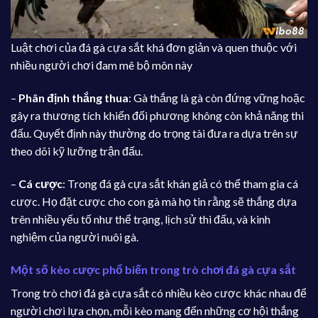
Luật chơi của đá gà cựa sắt khá đơn giản và quen thuộc với
nhiều người chơi đam mê bộ môn này
–
Phân định thắng thua
: Gà thắng là gà còn đứng vững hoặc
gây ra thương tích khiến đối phương không còn khả năng thi
đấu. Quyết định này thường do trọng tài đưa ra dựa trên sự
theo dõi kỹ lưỡng trận đấu.
–
Cá cược
: Trong đá gà cựa sắt khán giả có thể tham gia cá
cược. Họ đặt cược cho con gà mà họ tin rằng sẽ thắng dựa
trên nhiều yếu tố như thể trạng, lịch sử thi đấu, và kinh
nghiệm của người nuôi gà.
Một số kèo cược phổ biến trong trò chơi đá gà cựa sắt
Trong trò chơi đá gà cựa sắt có nhiều kèo cược khác nhau để
người chơi lựa chọn, mỗi kèo mang đến những cơ hội thắng