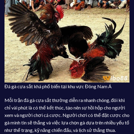
Đá gà cựa sắt khá phổ biến tại khu vực Đông Nam Á
Mỗi trận đá gà cựa sắt thường diễn ra nhanh chóng, đôi khi
chỉ vài phút là có thể kết thúc, tạo nên sự hồi hộp cho người
xem và người chơi cá cược. Người chơi có thể đặt cược cho
gà mình tin sẽ thắng và việc lựa chọn gà dựa trên nhiều yếu tố
như thể trạng, kỹ năng chiến đấu, và lịch sử thắng thua.