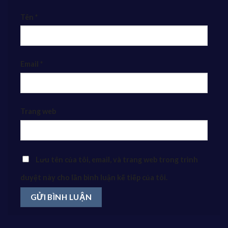
Tên
*
Email
*
Trang web
Lưu tên của tôi, email, và trang web trong trình
duyệt này cho lần bình luận kế tiếp của tôi.