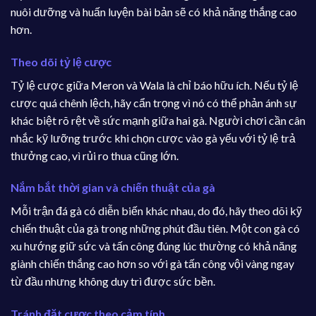
nuôi dưỡng và huấn luyện bài bản sẽ có khả năng thắng cao
hơn.
Theo dõi tỷ lệ cược
Tỷ lệ cược giữa Meron và Wala là chỉ báo hữu ích. Nếu tỷ lệ
cược quá chênh lệch, hãy cẩn trọng vì nó có thể phản ánh sự
khác biệt rõ rệt về sức mạnh giữa hai gà. Người chơi cần cân
nhắc kỹ lưỡng trước khi chọn cược vào gà yếu với tỷ lệ trả
thưởng cao, vì rủi ro thua cũng lớn.
Nắm bắt thời gian và chiến thuật của gà
Mỗi trận đá gà có diễn biến khác nhau, do đó, hãy theo dõi kỹ
chiến thuật của gà trong những phút đầu tiên. Một con gà có
xu hướng giữ sức và tấn công đúng lúc thường có khả năng
giành chiến thắng cao hơn so với gà tấn công vội vàng ngay
từ đầu nhưng không duy trì được sức bền.
Tránh đặt cược theo cảm tính