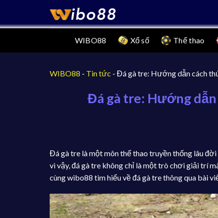
Xổ số
Thể thao
WIBO88
WIBO88
-
Tin tức
-
Đá gà tre: Hướng dẫn cách thứ
Đá gà tre: Hướng dẫn 
Đá gà tre là một môn thể thao truyền thống lâu đờ
vì vậy, đá gà tre không chỉ là một trò chơi giải trí
cùng wibo88 tìm hiểu về đá gà tre thông qua bài vi