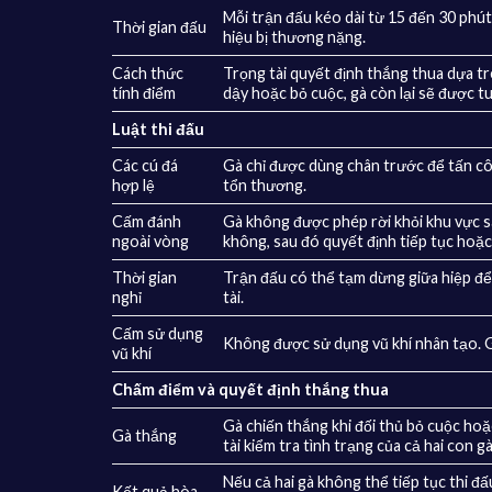
Mỗi trận đấu kéo dài từ 15 đến 30 phú
Thời gian đấu
hiệu bị thương nặng.
Cách thức
Trọng tài quyết định thắng thua dựa t
tính điểm
dậy hoặc bỏ cuộc, gà còn lại sẽ được t
Luật thi đấu
Các cú đá
Gà chỉ được dùng chân trước để tấn c
hợp lệ
tổn thương.
Cấm đánh
Gà không được phép rời khỏi khu vực sân
ngoài vòng
không, sau đó quyết định tiếp tục hoặc
Thời gian
Trận đấu có thể tạm dừng giữa hiệp để g
nghỉ
tài.
Cấm sử dụng
Không được sử dụng vũ khí nhân tạo. G
vũ khí
Chấm điểm và quyết định thắng thua
Gà chiến thắng khi đối thủ bỏ cuộc ho
Gà thắng
tài kiểm tra tình trạng của cả hai con gà
Nếu cả hai gà không thể tiếp tục thi đ
Kết quả hòa