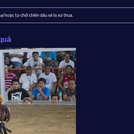
i hoặc từ chối chiến đấu sẽ bị xử thua.
 quả