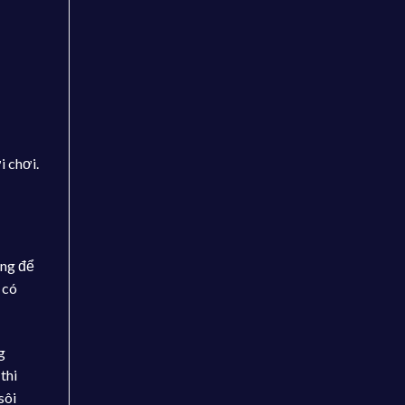
i chơi.
ỡng để
 có
g
thi
sôi