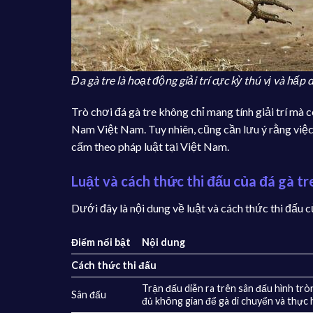
Đa gà tre là hoạt động giải trí cực kỳ thú vị và hấp
Trò chơi đá gà tre không chỉ mang tính giải trí mà 
Nam Việt Nam. Tuy nhiên, cũng cần lưu ý rằng việc t
cấm theo pháp luật tại Việt Nam.
Luật và cách thức thi đấu của đá gà tr
Dưới đây là nội dung về luật và cách thức thi đấu 
Điểm nổi bật
Nội dung
Cách thức thi đấu
Trận đấu diễn ra trên sân đấu hình trò
Sân đấu
đủ không gian để gà di chuyển và thực 