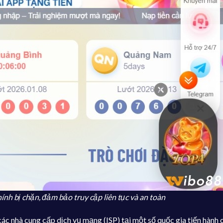
hính bị chặn, đảm bảo truy cập liên tục và an toàn
 các nhà cung cấp dịch vụ mạng (ISP) tại một số quốc gia tiến hành 