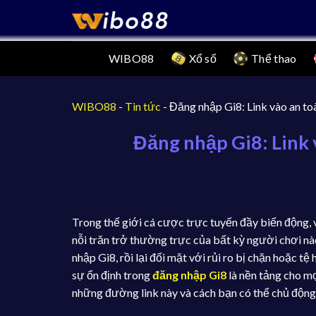
Xổ số
Thể thao
WIBO88
WIBO88
-
Tin tức
-
Đăng nhập Gi8: Link vào an to
Đăng nhập Gi8: Link 
Trong thế giới cá cược trực tuyến đầy biến động, 
nỗi trăn trở thường trực của bất kỳ người chơi nà
nhập Gi8, rồi lại đối mặt với rủi ro bị chặn hoặc 
sự ổn định trong
đăng nhập Gi8
là nền tảng cho m
những đường link này và cách bạn có thể chủ động 