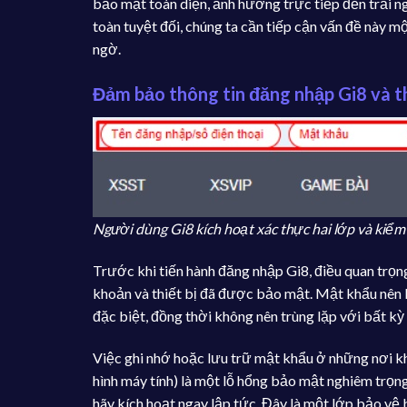
bảo mật toàn diện, ảnh hưởng trực tiếp đến trải n
toàn tuyệt đối, chúng ta cần tiếp cận vấn đề này mộ
ngờ.
Đảm bảo thông tin đăng nhập Gi8 và th
Người dùng Gi8 kích hoạt xác thực hai lớp và kiể
Trước khi tiến hành đăng nhập Gi8, điều quan trọn
khoản và thiết bị đã được bảo mật. Mật khẩu nên l
đặc biệt, đồng thời không nên trùng lặp với bất k
Việc ghi nhớ hoặc lưu trữ mật khẩu ở những nơi kh
hình máy tính) là một lỗ hổng bảo mật nghiêm trọng
hãy kích hoạt ngay lập tức. Đây là một lớp bảo vệ