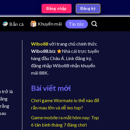
Đăng nhập
Đăng ký
Khuyến mãi
Bắn cá
Tin tức
Wibo88
với trang chủ chính thức
Wibo88.biz
Nhà cái trực tuyến
hàng đầu Châu Á. Link đăng ký,
đăng nhập Wibo88 nhận khuyến
mãi 88K.
Bài viết mới
 trở là
đăng
Chơi game Wormate io thế nào để
 rằng
rắn mau lớn và dễ leo top?
sau
Game mobile ra mắt hôm nay: Top
6 tân binh tháng 7 đáng chơi