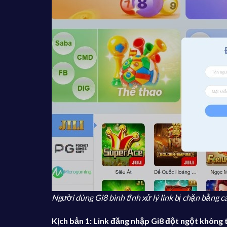
Người dùng Gi8 bình tĩnh xử lý link bị chặn bằng 
Kịch bản 1: Link đăng nhập Gi8 đột ngột không