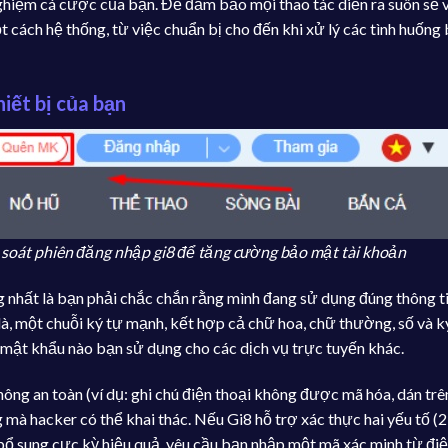
ghiệm cá cược của bạn. Để đảm bảo mọi thao tác diễn ra suôn sẻ 
t cách hệ thống, từ việc chuẩn bị cho đến khi xử lý các tình huống
iết bị của bạn
m soát phiên đăng nhập gi8 để tăng cường bảo mật tài khoản
g nhất là bạn phải chắc chắn rằng mình đang sử dụng đúng thông ti
à, một chuỗi ký tự mạnh, kết hợp cả chữ hoa, chữ thường, số và k
ỳ mật khẩu nào bạn sử dụng cho các dịch vụ trực tuyến khác.
ông an toàn (ví dụ: ghi chú điện thoại không được mã hóa, dán tr
 mà hacker có thể khai thác. Nếu Gi8 hỗ trợ xác thực hai yếu tố (2
 bổ sung cực kỳ hiệu quả, yêu cầu bạn nhập một mã xác minh từ đi