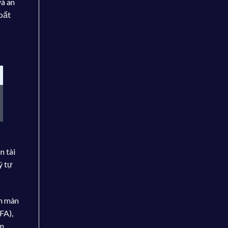
và an
 bất
n tài
ý tự
ên màn
FA),
ện