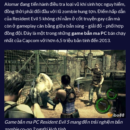
Alomar đang tiến hành điều tra loại vũ khí sinh học nguy hiểm,
đồng thời phải đối đầu với lũ zombie hung tợn. Điểm hấp dẫn
của Resident Evil 5 không chỉ nằm ở cốt truyện gay cấn mà
còn ở gameplay cân bằng giữa bắn súng – giải đố – phối hợp
đồng đội. Đây là một trong những
game bắn ma PC
bán chạy
nhất của Capcom với hơn 6,5 triệu bản tính đến 2013.
Game bắn ma PC Resident Evil 5 mang đến trải nghiệm bắn
zombie co-op 2 người kịch tính