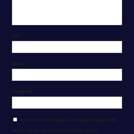
Tên
*
Email
*
Trang web
Lưu tên của tôi, email, và trang web trong trình
duyệt này cho lần bình luận kế tiếp của tôi.