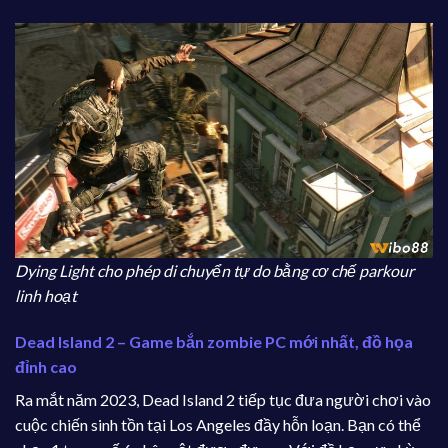
Dying Light cho phép di chuyển tự do bằng cơ chế parkour
linh hoạt
Dead Island 2 – Game bắn zombie PC mới nhất, đồ họa
đỉnh cao
Ra mắt năm 2023, Dead Island 2 tiếp tục đưa người chơi vào
cuộc chiến sinh tồn tại Los Angeles đầy hỗn loạn. Bạn có thể