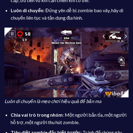
cấp, ưu tiên vũ khí cận chiến khi có thể.
Luôn di chuyển
: Đứng yên dễ bị zombie bao vây, hãy di
chuyển liên tục và tận dụng địa hình.
Luôn di chuyển là mẹo chơi hiệu quả để bắn ma
Chia vai trò trong nhóm
: Một người bắn tỉa, một người
hỗ trợ, một người thu hút zombie.
Tiêu diệt zombie đặc biệt trước
: Tránh để chúng gây