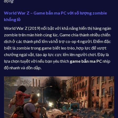
động
World War Z – Game bắn ma PC với số lượng zombie
khổng lồ
World War Z (2019) nổi bật với khả năng hiển thị hàng ngàn
zombie trên màn hình cùng lúc. Game chia thành nhiều chiến
dịch ở các thành phố lớn và hỗ trợ co-op 4 người. Điểm đặc
biệt là zombie trong game biết leo trèo, hợp lực để vượt
chướng ngại vật, tạo áp lực cực lớn lên người chơi. Đây là
lựa chọn tuyệt vời nếu bạn yêu thích
game bắn ma PC
nhịp
độ nhanh và dồn dập.