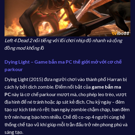
Left 4 Dead 2 nổi tiếng với lối chơi nhịp độ nhanh và cộng
đồng mod khổng lồ
Dying Light – Game bắn ma PC thế giới mở với cơ chế
parkour
Dying Light (2015) đưa người chơi vào thành phố Harran bị
cách ly bởi dịch zombie. Điểm nổi bật của
game bắn ma
PC
này là cơ chế parkour mượt mà, cho phép leo trèo, vượt
địa hình để né tránh hoặc áp sát kẻ địch. Chu kỳ ngày – đêm
tạo sự kịch tính rõ rệt: ban ngày zombie chậm chạp, ban đêm
trở nên hung bạo hơn nhiều. Chế độ co-op 4 người cùng hệ
thống chế tạo vũ khí giúp mỗi trận đấu trở nên phong phú và
sáng tạo.