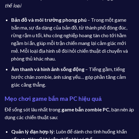
thể loại
Bản đồ và môi trường phong phú
– Trong một game
bắn ma, sự đa dạng của bản đồ, từ thành phố đông đúc,
rừng rậm u tối, khu công nghiệp hoang tàn cho tới hầm
ngầm bí ẩn, giúp mỗi trận chiến mang lại cảm giác mới
mẻ. Mỗi loại địa hình sẽ đòi hỏi chiến thuật di chuyển và
phòng thủ khác nhau.
Âm thanh và hình ảnh sống động
– Tiếng gầm, tiếng
bước chân zombie, ánh sáng yếu… góp phần tăng cảm
giác căng thẳng.
Mẹo chơi game bắn ma PC hiệu quả
Để sống sót lâu nhất trong
game bắn zombie PC
, bạn nên áp
dụng các chiến thuật sau:
Quản lý đạn hợp lý
: Luôn để dành cho tình huống khẩn