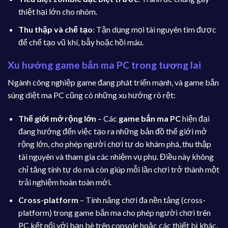
thiệt hại lớn cho nhóm.
Thu thập và chế tạo
: Tận dụng mọi tài nguyên tìm được
để chế tạo vũ khí, bẫy hoặc hồi máu.
Xu hướng game bắn ma PC trong tương lai
Ngành công nghiệp game đang phát triển mạnh, và game bắn
súng diệt ma PC cũng có những xu hướng rõ rệt:
Thế giới mở rộng lớn
– Các
game bắn ma PC
hiện đại
đang hướng đến việc tạo ra những bản đồ thế giới mở
rộng lớn, cho phép người chơi tự do khám phá, thu thập
tài nguyên và tham gia các nhiệm vụ phụ. Điều này không
chỉ tăng tính tự do mà còn giúp mỗi lần chơi trở thành một
trải nghiệm hoàn toàn mới.
Cross-platform
– Tính năng chơi đa nền tảng (cross-
platform) trong game bắn ma cho phép người chơi trên
PC kết nối với bạn bè trên console hoặc các thiết bị khác.