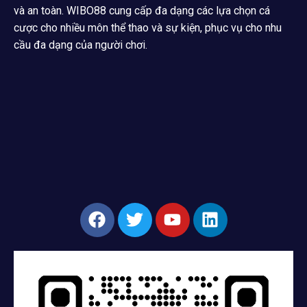
và an toàn. WIBO88 cung cấp đa dạng các lựa chọn cá
cược cho nhiều môn thể thao và sự kiện, phục vụ cho nhu
cầu đa dạng của người chơi.