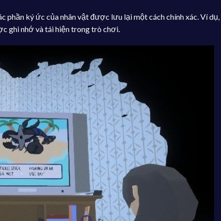
c phần ký ức của nhân vật được lưu lại một cách chính xác. Ví dụ,
 ghi nhớ và tái hiện trong trò chơi.