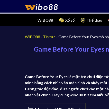
Xổ số
Thể thao
WIBO88
WIBO88
-
Tin tức
-
Game Before Your Eyes mô phỏ
Game Before Your Eyes m
Game Before Your Eyes là một trò chơi điện tử 
mình bằng cách nhìn vào màn hình và nháy mắt.
tương tác độc đáo, đưa người chơi vào một hàn
nhân vật chính. Hãy cùng wibo88.biz tìm hiểu v