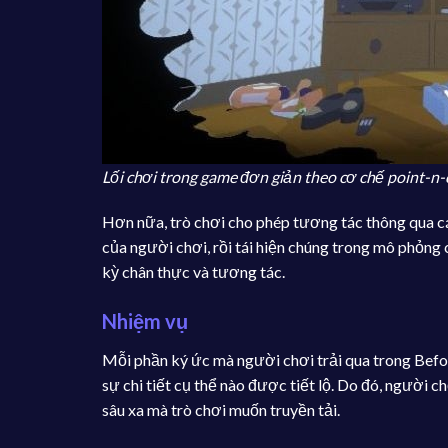
Lối chơi trong game đơn giản theo cơ chế point-n-c
Hơn nữa, trò chơi cho phép tương tác thông qua cá
của người chơi, rồi tái hiện chúng trong mô phỏng
kỳ chân thực và tương tác.
Nhiệm vụ
Mỗi phần ký ức mà người chơi trải qua trong Befo
sự chi tiết cụ thể nào được tiết lộ. Do đó, người
sâu xa mà trò chơi muốn truyền tải.