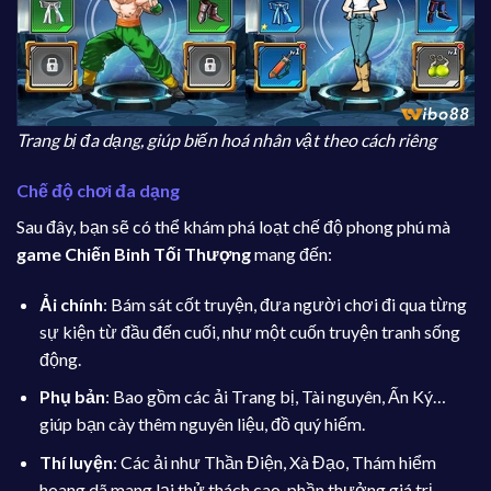
Trang bị đa dạng, giúp biến hoá nhân vật theo cách riêng
Chế độ chơi đa dạng
Sau đây, bạn sẽ có thể khám phá loạt chế độ phong phú mà
game Chiến Binh Tối Thượng
mang đến:
Ải chính
: Bám sát cốt truyện, đưa người chơi đi qua từng
sự kiện từ đầu đến cuối, như một cuốn truyện tranh sống
động.
Phụ bản
: Bao gồm các ải Trang bị, Tài nguyên, Ấn Ký…
giúp bạn cày thêm nguyên liệu, đồ quý hiếm.
Thí luyện
: Các ải như Thần Điện, Xà Đạo, Thám hiểm
hoang dã mang lại thử thách cao, phần thưởng giá trị.