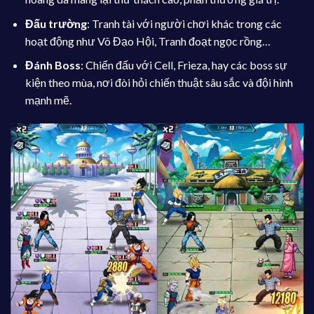
Đấu trường
: Tranh tài với người chơi khác trong các
hoạt động như Võ Đạo Hội, Tranh đoạt ngọc rồng…
Đánh Boss
: Chiến đấu với Cell, Frieza, hay các boss sự
kiện theo mùa, nơi đòi hỏi chiến thuật sâu sắc và đội hình
mạnh mẽ.