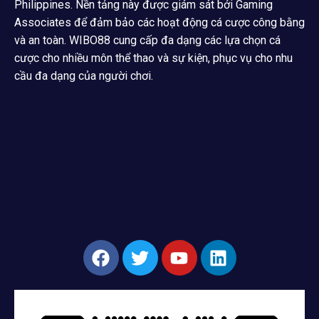
Philippines. Nền tảng này được giám sát bởi Gaming
Associates để đảm bảo các hoạt động cá cược công bằng
và an toàn. WIBO88 cung cấp đa dạng các lựa chọn cá
cược cho nhiều môn thể thao và sự kiện, phục vụ cho nhu
cầu đa dạng của người chơi.