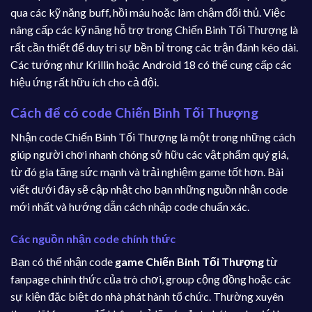
qua các kỹ năng buff, hồi máu hoặc làm chậm đối thủ. Việc
nâng cấp các kỹ năng hỗ trợ trong Chiến Binh Tối Thượng là
rất cần thiết để duy trì sự bền bỉ trong các trận đánh kéo dài.
Các tướng như Krillin hoặc Android 18 có thể cung cấp các
hiệu ứng rất hữu ích cho cả đội.
Cách để có code Chiến Binh Tối Thượng
Nhận code Chiến Binh Tối Thượng là một trong những cách
giúp người chơi nhanh chóng sở hữu các vật phẩm quý giá,
từ đó gia tăng sức mạnh và trải nghiệm game tốt hơn. Bài
viết dưới đây sẽ cập nhật cho bạn những nguồn nhận code
mới nhất và hướng dẫn cách nhập code chuẩn xác.
Các nguồn nhận code chính thức
Bạn có thể nhận code
game Chiến Binh Tối Thượng
từ
fanpage chính thức của trò chơi, group cộng đồng hoặc các
sự kiện đặc biệt do nhà phát hành tổ chức. Thường xuyên