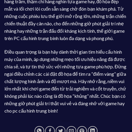
hàng trăm, thậm chí hàng nghìn tựa game hay, đồ họa đẹp
mắt và lối chơi lôi cuốn sẵn sàng chờ đón bạn khám phá. Từ
những cuộc phiêu lưu thế giới mở rộng lớn, những trận chiến
chiến thuật đầy cân não, cho đến những giờ phút giải trí nhẹ
nhàng hay những trận đấu đối kháng kịch tính, thế giới game
trên PC cấu hình trung bình luôn đa dạng và phong phú.
Điều quan trọng là bạn hãy dành thời gian tìm hiểu cấu hình
máy của mình, áp dụng những mẹo tối ưu hiệu năng đã được
chia sẻ, và tự tin thử sức với những tựa game phù hợp. Đừng
ngại điều chỉnh các cài đặt đồ họa để tìm ra “điểm vàng” giữa
chất lượng hình ảnh và độ mượt mà. Hãy nhớ rằng, niềm vui
lớn nhất khi chơi game đến từ trải nghiệm và cốt truyện, chứ
không phải lúc nào cũng là đồ họa “khủng” nhất. Chúc bạn có
những giờ phút giải trí thật vui vẻ và đáng nhớ với game hay
cho pc cấu hình trung bình!