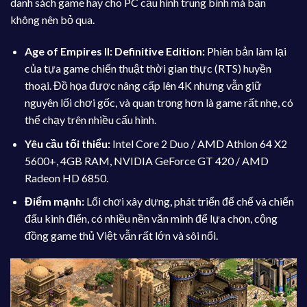
danh sách game hay cho PC cấu hình trung bình mà bạn
không nên bỏ qua.
Age of Empires II: Definitive Edition:
Phiên bản làm lại
của tựa game chiến thuật thời gian thực (RTS) huyền
thoại. Đồ họa được nâng cấp lên 4K nhưng vẫn giữ
nguyên lối chơi gốc, và quan trọng hơn là game rất nhẹ, có
thể chạy trên nhiều cấu hình.
Yêu cầu tối thiểu:
Intel Core 2 Duo / AMD Athlon 64 X2
5600+, 4GB RAM, NVIDIA GeForce GT 420 / AMD
Radeon HD 6850.
Điểm mạnh:
Lối chơi xây dựng, phát triển đế chế và chiến
đấu kinh điển, có nhiều nền văn minh để lựa chọn, cộng
đồng game thủ Việt vẫn rất lớn và sôi nổi.