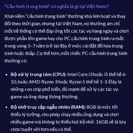
“Cấu hình trung bình” có nghĩa là gì tại Việt Nam?
Khái niệm “cấu hình trung bình” thường khá linh hoạt và thay
đổi theo thời gian, nhưng tại Việt Nam, nó thường ám chỉ
một hệ thống có thể đáp ứng tốt các tác vụ hàng ngày và chơi
được phần lớn game hay cho PC cấu hình trung bình ra mắt
trong vòng 5–7 năm trở lại đây ở mức cài đặt đồ họa trung
bình hoặc thấp. Cụ thể hơn, một chiếc PC cấu hình trung bình
thường có:
Bộ xử lý trung tâm (CPU):
Intel Core i3 hoặc i5 thế hệ 6-
10, hoặc AMD Ryzen 3 hoặc Ryzen 5 thế hệ 1-3. Đây là
những con chip phổ biến, đủ mạnh để xử lý các tác vụ
game và ứng dụng thông thường.
Bộ nhớ truy cập ngẫu nhiên (RAM):
8GB là mức tối
thiểu lý tưởng, cho phép chạy nhiều ứng dụng và chơi
nhiều game mà không bị thiếu hụt bộ nhớ. 16GB sẽ là lựa
chọn tuyệt vời hơn nếu có thể.