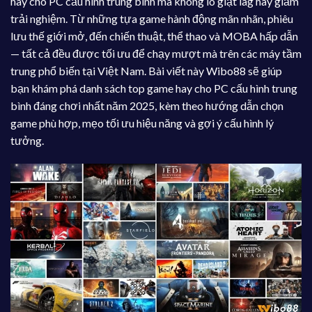
hay cho PC cấu hình trung bình mà không lo giật lag hay giảm
trải nghiệm. Từ những tựa game hành động mãn nhãn, phiêu
lưu thế giới mở, đến chiến thuật, thể thao và MOBA hấp dẫn
— tất cả đều được tối ưu để chạy mượt mà trên các máy tầm
trung phổ biến tại Việt Nam. Bài viết này Wibo88 sẽ giúp
bạn khám phá danh sách top game hay cho PC cấu hình trung
bình đáng chơi nhất năm 2025, kèm theo hướng dẫn chọn
game phù hợp, mẹo tối ưu hiệu năng và gợi ý cấu hình lý
tưởng.