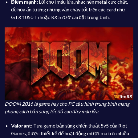
Điểm mạnh:
Lối chơi máu lửa, nhạc nền metal cực chất,
đồ họa ấn tượng nhưng vẫn chạy tốt trên các card như
GTX 1050 Ti hoặc RX 570 ở cài đặt trung bình.
DOOM 2016 là game hay cho PC cấu hình trung bình mang
phong cách bắn súng tốc độ cao đầy máu lửa.
Valorant:
Tựa game bắn súng chiến thuật 5v5 của Riot
Games, được thiết kế để hoạt động mượt mà trên nhiều