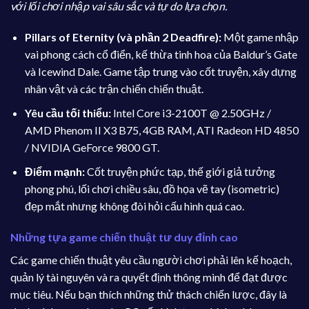
với lối chơi nhập vai sâu sắc và tự do lựa chọn.
Pillars of Eternity (và phần 2 Deadfire):
Một game nhập
vai phong cách cổ điển, kế thừa tinh hoa của Baldur’s Gate
và Icewind Dale. Game tập trung vào cốt truyện, xây dựng
nhân vật và các trận chiến chiến thuật.
Yêu cầu tối thiểu:
Intel Core i3-2100T @ 2.50GHz /
AMD Phenom II X3 B75, 4GB RAM, ATI Radeon HD 4850
/ NVIDIA GeForce 9800 GT.
Điểm mạnh:
Cốt truyện phức tạp, thế giới giả tưởng
phong phú, lối chơi chiều sâu, đồ họa vẽ tay (isometric)
đẹp mắt nhưng không đòi hỏi cấu hình quá cao.
Những tựa game chiến thuật tư duy đỉnh cao
Các game chiến thuật yêu cầu người chơi phải lên kế hoạch,
quản lý tài nguyên và ra quyết định thông minh để đạt được
mục tiêu. Nếu bạn thích những thử thách chiến lược, đây là