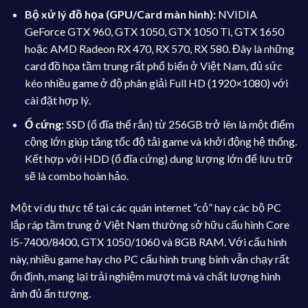
Bộ xử lý đồ họa (GPU/Card màn hình):
NVIDIA
GeForce GTX 960, GTX 1050, GTX 1050 Ti, GTX 1650
hoặc AMD Radeon RX 470, RX 570, RX 580. Đây là những
card đồ họa tầm trung rất phổ biến ở Việt Nam, đủ sức
kéo nhiều game ở độ phân giải Full HD (1920×1080) với
cài đặt hợp lý.
Ổ cứng:
SSD (ổ đĩa thể rắn) từ 256GB trở lên là một điểm
cộng lớn giúp tăng tốc độ tải game và khởi động hệ thống.
Kết hợp với HDD (ổ đĩa cứng) dung lượng lớn để lưu trữ
sẽ là combo hoàn hảo.
Một ví dụ thực tế tại các quán internet “cỏ” hay các bộ PC
lắp ráp tầm trung ở Việt Nam thường sở hữu cấu hình Core
i5-7400/8400, GTX 1050/1060 và 8GB RAM. Với cấu hình
này, nhiều game hay cho PC cấu hình trung bình vẫn chạy rất
ổn định, mang lại trải nghiệm mượt mà và chất lượng hình
ảnh đủ ấn tượng.