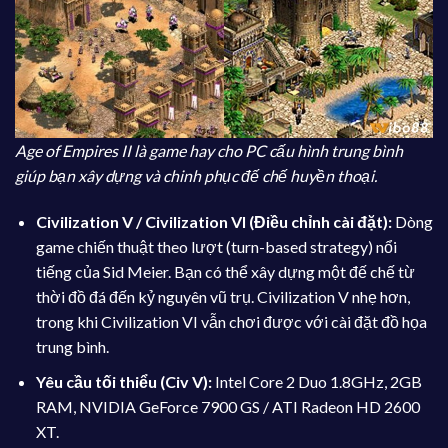
Age of Empires II là game hay cho PC cấu hình trung bình
giúp bạn xây dựng và chinh phục đế chế huyền thoại.
Civilization V / Civilization VI (Điều chỉnh cài đặt):
Dòng
game chiến thuật theo lượt (turn-based strategy) nổi
tiếng của Sid Meier. Bạn có thể xây dựng một đế chế từ
thời đồ đá đến kỷ nguyên vũ trụ. Civilization V nhẹ hơn,
trong khi Civilization VI vẫn chơi được với cài đặt đồ họa
trung bình.
Yêu cầu tối thiểu (Civ V):
Intel Core 2 Duo 1.8GHz, 2GB
RAM, NVIDIA GeForce 7900 GS / ATI Radeon HD 2600
XT.