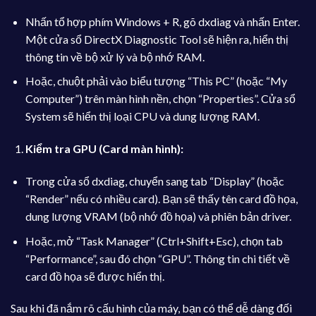
Nhấn tổ hợp phím Windows + R, gõ dxdiag và nhấn Enter.
Một cửa sổ DirectX Diagnostic Tool sẽ hiện ra, hiển thị
thông tin về bộ xử lý và bộ nhớ RAM.
Hoặc, chuột phải vào biểu tượng “This PC” (hoặc “My
Computer”) trên màn hình nền, chọn “Properties”. Cửa sổ
System sẽ hiển thị loại CPU và dung lượng RAM.
Kiểm tra GPU (Card màn hình):
Trong cửa sổ dxdiag, chuyển sang tab “Display” (hoặc
“Render” nếu có nhiều card). Bạn sẽ thấy tên card đồ họa,
dung lượng VRAM (bộ nhớ đồ họa) và phiên bản driver.
Hoặc, mở “Task Manager” (Ctrl+Shift+Esc), chọn tab
“Performance”, sau đó chọn “GPU”. Thông tin chi tiết về
card đồ họa sẽ được hiển thị.
Sau khi đã nắm rõ cấu hình của máy, bạn có thể dễ dàng đối