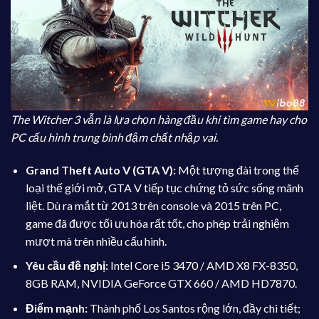
The Witcher 3 vẫn là lựa chọn hàng đầu khi tìm game hay cho
PC cấu hình trung bình đậm chất nhập vai.
Grand Theft Auto V (GTA V):
Một tượng đài trong thể
loại thế giới mở, GTA V tiếp tục chứng tỏ sức sống mãnh
liệt. Dù ra mắt từ 2013 trên console và 2015 trên PC,
game đã được tối ưu hóa rất tốt, cho phép trải nghiệm
mượt mà trên nhiều cấu hình.
Yêu cầu đề nghị:
Intel Core i5 3470 / AMD X8 FX-8350,
8GB RAM, NVIDIA GeForce GTX 660 / AMD HD7870.
Điểm mạnh:
Thành phố Los Santos rộng lớn, đầy chi tiết;