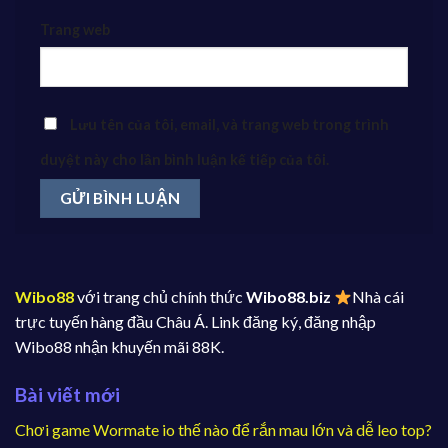
Trang web
Lưu tên của tôi, email, và trang web trong trình
duyệt này cho lần bình luận kế tiếp của tôi.
Wibo88
với trang chủ chính thức
Wibo88.biz
Nhà cái
trực tuyến hàng đầu Châu Á. Link đăng ký, đăng nhập
Wibo88 nhận khuyến mãi 88K.
Bài viết mới
Chơi game Wormate io thế nào để rắn mau lớn và dễ leo top?