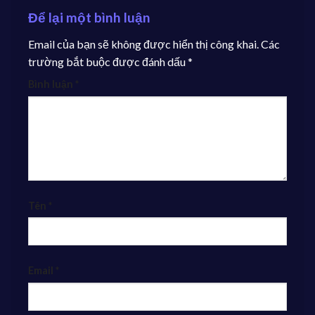
Để lại một bình luận
Email của bạn sẽ không được hiển thị công khai.
Các
trường bắt buộc được đánh dấu
*
Bình luận
*
Tên
*
Email
*