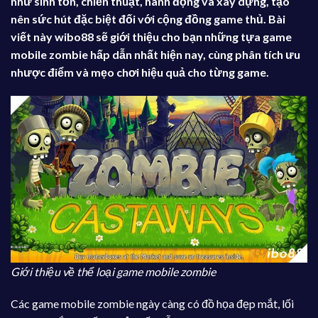
như sinh tồn, chiến thuật, hành động và xây dựng, tạo
nên sức hút đặc biệt đối với cộng đồng game thủ. Bài
viết này wibo88 sẽ giới thiệu cho bạn những tựa game
mobile zombie hấp dẫn nhất hiện nay, cùng phân tích ưu
nhược điểm và mẹo chơi hiệu quả cho từng game.
Giới thiệu về thể loại game mobile zombie
Các game mobile zombie ngày càng có đồ họa đẹp mắt, lối