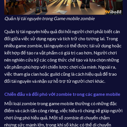
Quản lý tài nguyên trong Game mobile zombie
Quản lý tài nguyên hiệu quả đòi hỏi người chơi phải biết cân
đối giữa việc sử dụng ngay và tích trữ cho tương lai. Trong
nhiều game zombie, tài nguyên có thể được tái sử dụng hoặc
kết hợp để tạo ra vật phẩm có giá trị cao hơn. Người chơi
nên nghiên cứu kỹ các công thức chế tạo và lựa chọn những
vật phẩm phù hợp với chiến lược chơi của mình. Ngoài ra,
việc tham gia clan hoặc guild cũng là cách hiệu quả để trao
đổi tài nguyên và nhận sự hỗ trợ từ người chơi khác.
Chiến đấu và đối phó với zombie trong các game mobile
Mỗi loại zombie trong game mobile thường có những đặc
điểm và cách tấn công riêng, việc hiểu rõ chúng sẽ giúp người
chơi ứng phó hiệu quả. Một số zombie di chuyển chậm
nhưng sức mạnh lớn, trong khi số khác có thể di chuyển