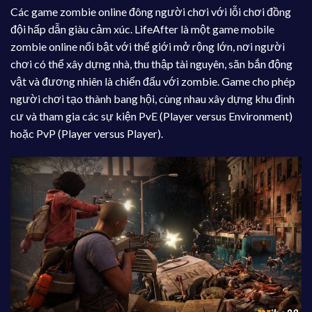
Các game zombie online đông người chơi với lỗi chơi đồng
đội hấp dẫn giàu cảm xúc. LifeAfter là một game mobile
zombie online nổi bật với thế giới mở rộng lớn, nơi người
chơi có thể xây dựng nhà, thu thập tài nguyên, săn bắn động
vật và đương nhiên là chiến đấu với zombie. Game cho phép
người chơi tạo thành bang hội, cùng nhau xây dựng khu định
cư và tham gia các sự kiện PvE (Player versus Environment)
hoặc PvP (Player versus Player).