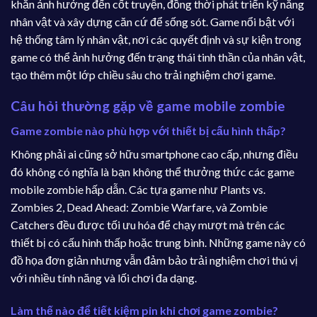
khăn ảnh hưởng đến cốt truyện, đồng thời phát triển kỹ năng
nhân vật và xây dựng căn cứ để sống sót. Game nổi bật với
hệ thống tâm lý nhân vật, nơi các quyết định và sự kiện trong
game có thể ảnh hưởng đến trạng thái tinh thần của nhân vật,
tạo thêm một lớp chiều sâu cho trải nghiệm chơi game.
Câu hỏi thường gặp về game mobile zombie
Game zombie nào phù hợp với thiết bị cấu hình thấp?
Không phải ai cũng sở hữu smartphone cao cấp, nhưng điều
đó không có nghĩa là bạn không thể thưởng thức các game
mobile zombie hấp dẫn. Các tựa game như Plants vs.
Zombies 2, Dead Ahead: Zombie Warfare, và Zombie
Catchers đều được tối ưu hóa để chạy mượt mà trên các
thiết bị có cấu hình thấp hoặc trung bình. Những game này có
đồ họa đơn giản nhưng vẫn đảm bảo trải nghiệm chơi thú vị
với nhiều tính năng và lối chơi đa dạng.
Làm thế nào để tiết kiệm pin khi chơi game zombie?