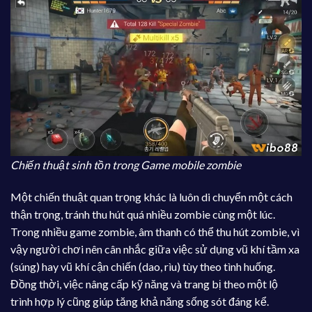
Chiến thuật sinh tồn trong Game mobile zombie
Một chiến thuật quan trọng khác là luôn di chuyển một cách
thận trọng, tránh thu hút quá nhiều zombie cùng một lúc.
Trong nhiều game zombie, âm thanh có thể thu hút zombie, vì
vậy người chơi nên cân nhắc giữa việc sử dụng vũ khí tầm xa
(súng) hay vũ khí cận chiến (dao, rìu) tùy theo tình huống.
Đồng thời, việc nâng cấp kỹ năng và trang bị theo một lộ
trình hợp lý cũng giúp tăng khả năng sống sót đáng kể.