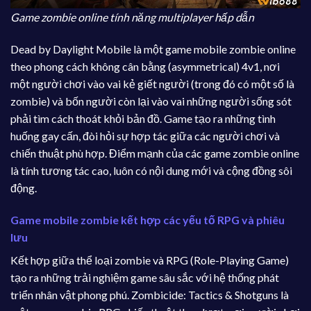
Game zombie online tính năng multiplayer hấp dẫn
Dead by Daylight Mobile là một game mobile zombie online
theo phong cách không cân bằng (asymmetrical) 4v1, nơi
một người chơi vào vai kẻ giết người (trong đó có một số là
zombie) và bốn người còn lại vào vai những người sống sót
phải tìm cách thoát khỏi bản đồ. Game tạo ra những tình
huống gay cấn, đòi hỏi sự hợp tác giữa các người chơi và
chiến thuật phù hợp. Điểm mạnh của các game zombie online
là tính tương tác cao, luôn có nội dung mới và cộng đồng sôi
động.
Game mobile zombie kết hợp các yếu tố RPG và phiêu
lưu
Kết hợp giữa thể loại zombie và RPG (Role-Playing Game)
tạo ra những trải nghiệm game sâu sắc với hệ thống phát
triển nhân vật phong phú. Zombicide: Tactics & Shotguns là