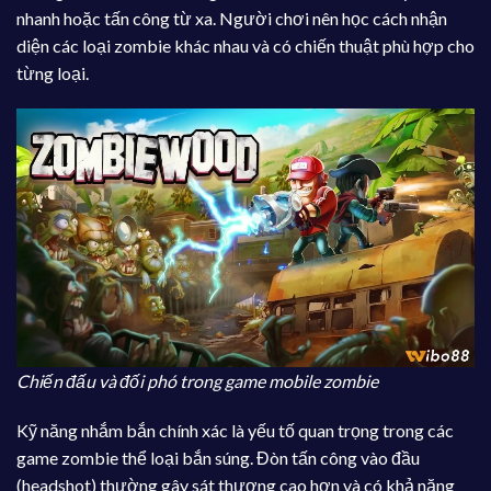
nhanh hoặc tấn công từ xa. Người chơi nên học cách nhận
diện các loại zombie khác nhau và có chiến thuật phù hợp cho
từng loại.
Chiến đấu và đối phó trong game mobile zombie
Kỹ năng nhắm bắn chính xác là yếu tố quan trọng trong các
game zombie thể loại bắn súng. Đòn tấn công vào đầu
(headshot) thường gây sát thương cao hơn và có khả năng