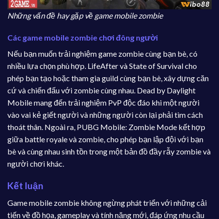
Những vấn đề hay gặp về game mobile zombie
Các game mobile zombie chơi đông người
Nếu bạn muốn trải nghiệm game zombie cùng bạn bè, có
nhiều lựa chọn phù hợp. LifeAfter và State of Survival cho
phép bạn tạo hoặc tham gia guild cùng bạn bè, xây dựng căn
cứ và chiến đấu với zombie cùng nhau. Dead by Daylight
Mobile mang đến trải nghiệm PvP độc đáo khi một người
vào vai kẻ giết người và những người còn lại phải tìm cách
thoát thân. Ngoài ra, PUBG Mobile: Zombie Mode kết hợp
giữa battle royale và zombie, cho phép bạn lập đội với bạn
bè và cùng nhau sinh tồn trong một bản đồ đầy rẫy zombie và
người chơi khác.
Kết luận
Game mobile zombie không ngừng phát triển với những cải
tiến về đồ họa, gameplay và tính năng mới, đáp ứng nhu cầu