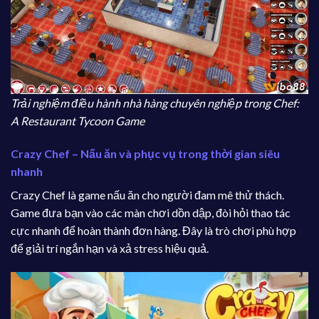
Trải nghiệm điều hành nhà hàng chuyên nghiệp trong Chef:
A Restaurant Tycoon Game
Crazy Chef – Nấu ăn và phục vụ trong thời gian siêu
nhanh
Crazy Chef là game nấu ăn
cho người đam mê thử thách.
Game đưa bạn vào các màn chơi dồn dập, đòi hỏi thao tác
cực nhanh để hoàn thành đơn hàng. Đây là trò chơi phù hợp
để giải trí ngắn hạn và xả stress hiệu quả.