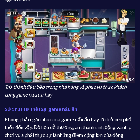
Trở thành đầu bếp trong nhà hàng và phục vụ thực khách
cùng game nấu ăn hay
Sức hút từ thể loại game nấu ăn
Không phải ngẫu nhiên mà
game nấu ăn hay
lại trở nên phổ
biến đến vậy. Đồ họa dễ thương, âm thanh sinh động và nhịp
chơi vừa phải thực sự là những điểm cộng lớn của dòng