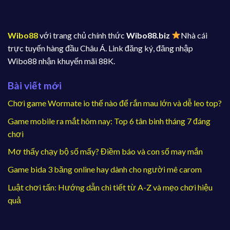
Wibo88
với trang chủ chính thức
Wibo88.biz
Nhà cái
trực tuyến hàng đầu Châu Á. Link đăng ký, đăng nhập
Wibo88 nhận khuyến mãi 88K.
Bài viết mới
Chơi game Wormate io thế nào để rắn mau lớn và dễ leo top?
Game mobile ra mắt hôm nay: Top 6 tân binh tháng 7 đáng
chơi
Mơ thấy chạy bộ số mấy? Điềm báo và con số may mắn
Game bida 3 băng online hay dành cho người mê carom
Luật chơi tấn: Hướng dẫn chi tiết từ A-Z và mẹo chơi hiệu
quả