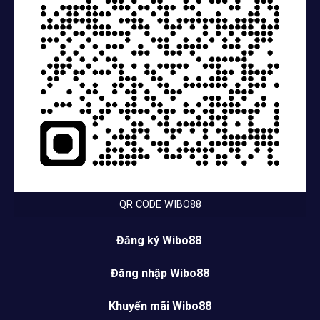
QR CODE WIBO88
Đăng ký Wibo88
Đăng nhập Wibo88
Khuyến mãi Wibo88