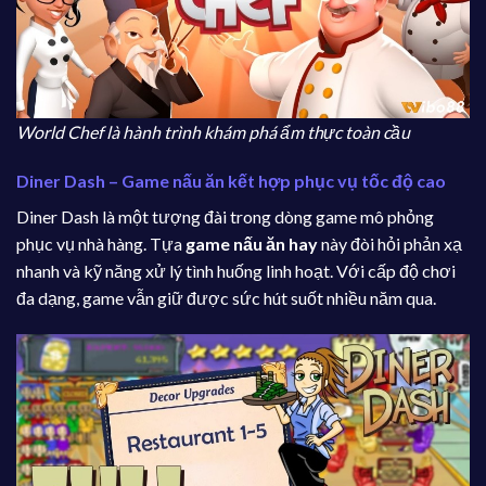
World Chef là hành trình khám phá ẩm thực toàn cầu
Diner Dash – Game nấu ăn kết hợp phục vụ tốc độ cao
Diner Dash là một tượng đài trong dòng game mô phỏng
phục vụ nhà hàng. Tựa
game nấu ăn hay
này đòi hỏi phản xạ
nhanh và kỹ năng xử lý tình huống linh hoạt. Với cấp độ chơi
đa dạng, game vẫn giữ được sức hút suốt nhiều năm qua.