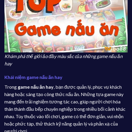
Khám phá thế giới ảo đầy màu sắc của những game nấu ăn
hay
Khái niệm game nấu ăn hay
Trong
game nấu ăn hay
, bạn
được quản lý, phục vụ khách
hàng hoặc sáng tạo công thức nấu ăn. Những tựa game này
mang đến trải nghiệm tương tác cao, giúp người chơi hóa
thân thành đầu bếp chuyên nghiệp trong nhiều bối cảnh khác
nhau. Tùy thuộc vào lối chơi, game có thể đơn giản, vui nhộn
hoặc phức tạp, thử thách kỹ năng quản lý và phản xạ của
người chơi.