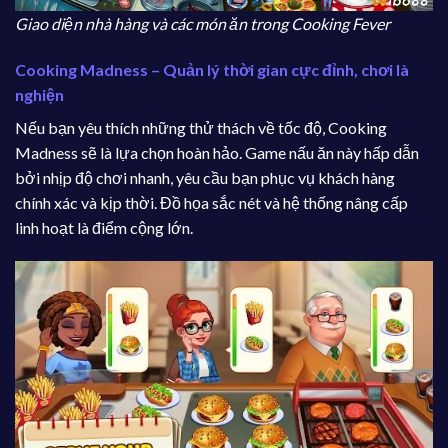
Giao diện nhà hàng và các món ăn trong Cooking Fever
Cooking Madness – Quản lý thời gian cực đỉnh, chơi là
nghiện
Nếu bạn yêu thích những thử thách về tốc độ, Cooking
Madness sẽ là lựa chọn hoàn hảo. Game nấu ăn
này hấp dẫn
bởi nhịp độ chơi nhanh, yêu cầu bạn phục vụ khách hàng
chính xác và kịp thời. Đồ họa sắc nét và hệ thống nâng cấp
linh hoạt là điểm cộng lớn.