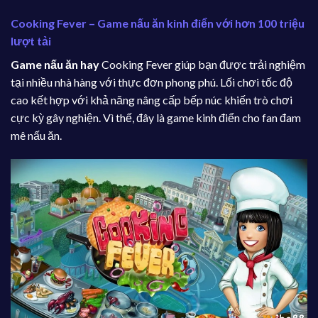
Cooking Fever – Game nấu ăn kinh điển với hơn 100 triệu
lượt tải
Game nấu ăn hay
Cooking Fever giúp bạn được trải nghiệm
tại nhiều nhà hàng với thực đơn phong phú. Lối chơi tốc độ
cao kết hợp với khả năng nâng cấp bếp núc khiến trò chơi
cực kỳ gây nghiện. Vì thế, đây là game kinh điển cho fan đam
mê nấu ăn.