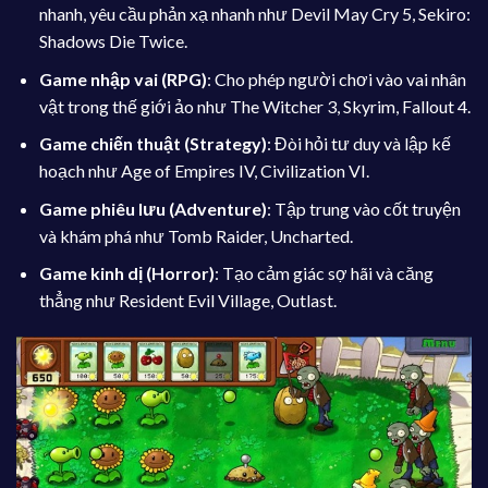
nhanh, yêu cầu phản xạ nhanh như Devil May Cry 5, Sekiro:
Shadows Die Twice.
Game nhập vai (RPG)
: Cho phép người chơi vào vai nhân
vật trong thế giới ảo như The Witcher 3, Skyrim, Fallout 4.
Game chiến thuật (Strategy)
: Đòi hỏi tư duy và lập kế
hoạch như Age of Empires IV, Civilization VI.
Game phiêu lưu (Adventure)
: Tập trung vào cốt truyện
và khám phá như Tomb Raider, Uncharted.
Game kinh dị (Horror)
: Tạo cảm giác sợ hãi và căng
thẳng như Resident Evil Village, Outlast.