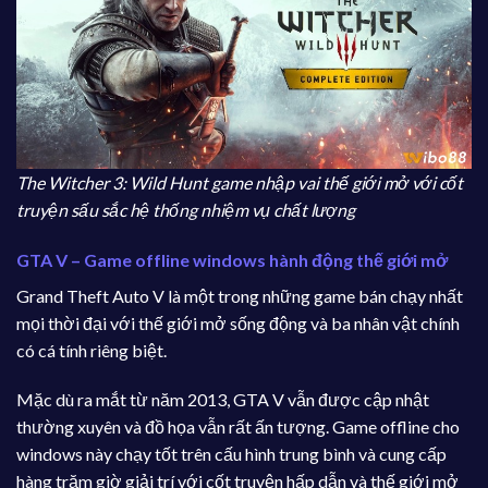
The Witcher 3: Wild Hunt game nhập vai thế giới mở với cốt
truyện sấu sắc hệ thống nhiệm vụ chất lượng
GTA V – Game offline windows hành động thế giới mở
Grand Theft Auto V là một trong những game bán chạy nhất
mọi thời đại với thế giới mở sống động và ba nhân vật chính
có cá tính riêng biệt.
Mặc dù ra mắt từ năm 2013, GTA V vẫn được cập nhật
thường xuyên và đồ họa vẫn rất ấn tượng. Game offline cho
windows này chạy tốt trên cấu hình trung bình và cung cấp
hàng trăm giờ giải trí với cốt truyện hấp dẫn và thế giới mở