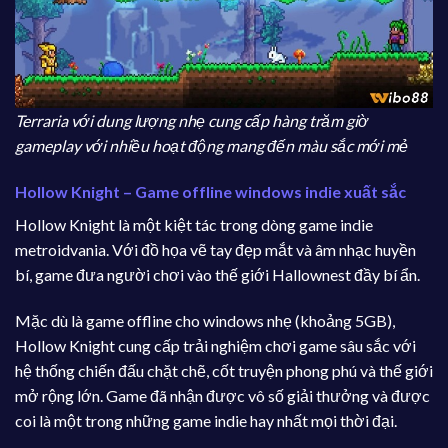
Terraria với dung lượng nhẹ cung cấp hàng trăm giờ
gameplay với nhiều hoạt động mang đến màu sắc mới mẻ
Hollow Knight – Game offline windows indie xuất sắc
Hollow Knight là một kiệt tác trong dòng game indie
metroidvania. Với đồ họa vẽ tay đẹp mắt và âm nhạc huyền
bí, game đưa người chơi vào thế giới Hallownest đầy bí ẩn.
Mặc dù là game offline cho windows nhẹ (khoảng 5GB),
Hollow Knight cung cấp trải nghiệm chơi game sâu sắc với
hệ thống chiến đấu chặt chẽ, cốt truyện phong phú và thế giới
mở rộng lớn. Game đã nhận được vô số giải thưởng và được
coi là một trong những game indie hay nhất mọi thời đại.