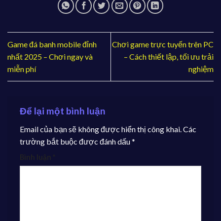
Game đá banh mobile đỉnh
Chơi game trực tuyến trên PC
nhất 2025 – Chơi ngay và
– Cách thiết lập, tối ưu trải
miễn phí
nghiệm
Để lại một bình luận
Email của bạn sẽ không được hiển thị công khai.
Các
trường bắt buộc được đánh dấu
*
Bình luận
*