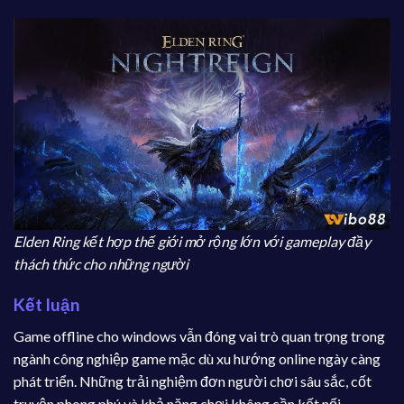
Elden Ring kết hợp thế giới mở rộng lớn với gameplay đầy
thách thức cho những người
Kết luận
Game offline cho windows vẫn đóng vai trò quan trọng trong
ngành công nghiệp game mặc dù xu hướng online ngày càng
phát triển. Những trải nghiệm đơn người chơi sâu sắc, cốt
truyện phong phú và khả năng chơi không cần kết nối