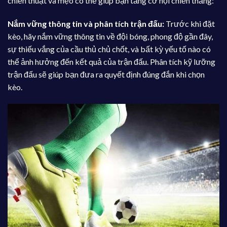
chiến thuật và mẹo có thể giúp bạn tăng cơ hội chiến thắng:
Nắm vững thông tin và phân tích trận đấu:
Trước khi đặt
kèo, hãy nắm vững thông tin về đội bóng, phong độ gần đây,
sự thiếu vắng của cầu thủ chủ chốt, và bất kỳ yếu tố nào có
thể ảnh hưởng đến kết quả của trận đấu. Phân tích kỹ lưỡng
trận đấu sẽ giúp bạn đưa ra quyết định đúng đắn khi chọn
kèo.