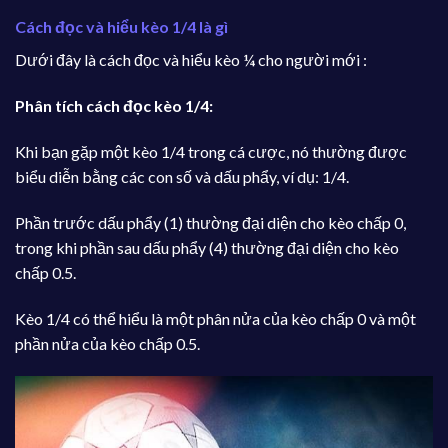
Cách đọc và hiểu kèo 1/4 là gì
Dưới đây là cách đọc và hiểu kèo ¼ cho người mới :
Phân tích cách đọc kèo 1/4:
Khi bạn gặp một kèo 1/4 trong cá cược, nó thường được
biểu diễn bằng các con số và dấu phẩy, ví dụ: 1/4.
Phần trước dấu phẩy (1) thường đại diện cho kèo chấp 0,
trong khi phần sau dấu phẩy (4) thường đại diện cho kèo
chấp 0.5.
Kèo 1/4 có thể hiểu là một phân nửa của kèo chấp 0 và một
phần nửa của kèo chấp 0.5.