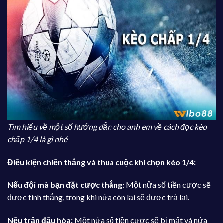
Tìm hiểu về một số hướng dẫn cho anh em về cách đọc kèo
chấp 1/4 là gì nhé
Điều kiện chiến thắng và thua cuộc khi chọn kèo 1/4:
Nếu đội mà bạn đặt cược thắng:
Một nửa số tiền cược sẽ
được tính thắng, trong khi nửa còn lại sẽ được trả lại.
Nếu trận đấu hòa:
Một nửa số tiền cược sẽ bị mất và nửa