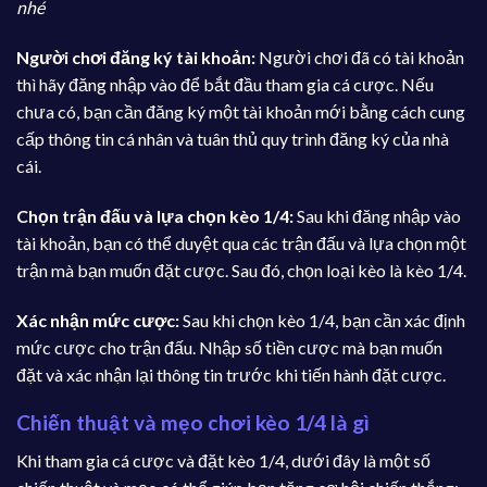
nhé
Người chơi đăng ký tài khoản:
Người chơi đã có tài khoản
thì hãy đăng nhập vào để bắt đầu tham gia cá cược. Nếu
chưa có, bạn cần đăng ký một tài khoản mới bằng cách cung
cấp thông tin cá nhân và tuân thủ quy trình đăng ký của nhà
cái.
Chọn trận đấu và lựa chọn kèo 1/4:
Sau khi đăng nhập vào
tài khoản, bạn có thể duyệt qua các trận đấu và lựa chọn một
trận mà bạn muốn đặt cược. Sau đó, chọn loại kèo là kèo 1/4.
Xác nhận mức cược:
Sau khi chọn kèo 1/4, bạn cần xác định
mức cược cho trận đấu. Nhập số tiền cược mà bạn muốn
đặt và xác nhận lại thông tin trước khi tiến hành đặt cược.
Chiến thuật và mẹo chơi kèo 1/4 là gì
Khi tham gia cá cược và đặt kèo 1/4, dưới đây là một số