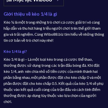
Giới thiệu về kèo 1/4 là gì
Kèo ¼ là một trong những trò chơi cá cược giải trí vô cùng
hấp dẫn và thu hút hàng triệu người chơi trên thế giới tham
gia và trải nghiệm. Cùng Wibo88.biz tìm hiểu về những thông
tin cơ bản về trò chơi này nhé!
Kèo 1/4 là gì?
Kèo 1/4 là gì – Là một loại kèo trong cá cược thể thao,
thường được sử dụng trong các trận đấu bóng đá. Khi đặt
kèo 1/4, anh nên chia nhỏ số tiền cược của mình thành hai
phần bằng nhau, một phần được đặt cho kèo chấp 0 và một
phần được đặt cho kèo chấp 0.5. Kết quả của kèo 1/4 sẽ phụ
thuộc vào kết quả cuối cùng của trận đấu và cách tính điểm
thưởng được áp dụng tùy thuộc vào lựa chọn của người
chơi.