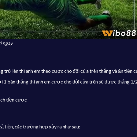
ơi ngay
 trở lên thì anh em theo cược cho đội cửa trên thắng và ăn tiền 
i 1 bàn thắng thì anh em cược cho đội cửa trên sẽ được thắng 1
sạch tiền cược
ả tiền, các trường hợp xảy ra như sau: