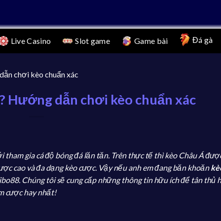
Đá gà
Live Casino
Game bài
Slot game
 dẫn chơi kèo chuẩn xác
gì? Hướng dẫn chơi kèo chuẩn xác
 tham gia cá độ bóng đá lăn tăn. Trên thực tế thì kèo Châu Á đượ
g cược cao và đa dạng kèo cược. Vậy nếu anh em đang băn khoăn
kè
Wibo88. Chúng tôi sẽ cung cấp những thông tin hữu ích để tân thủ 
m cược hay nhất!