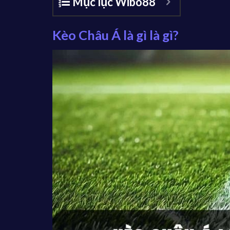
Mục lục Wibo88
Kèo Châu Á là gì là gì?