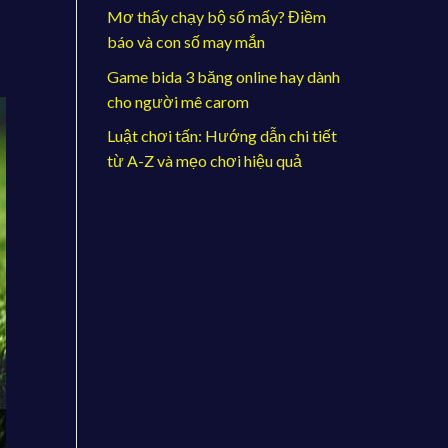
Mơ thấy chạy bộ số mấy? Điềm
báo và con số may mắn
Game bida 3 băng online hay dành
cho người mê carom
Luật chơi tấn: Hướng dẫn chi tiết
từ A-Z và mẹo chơi hiệu quả