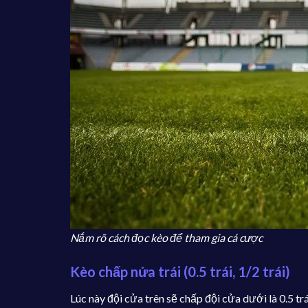
Nắm rõ cách đọc kèo để tham gia cá cược
Kèo chấp nửa trái (0.5 trái, 1/2 trái)
Lúc này đội cửa trên sẽ chấp đội cửa dưới là 0.5 tr