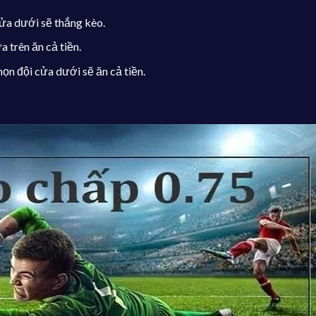
cửa dưới sẽ thắng kèo.
 trên ăn cả tiền.
ọn đội cửa dưới sẽ ăn cả tiền.