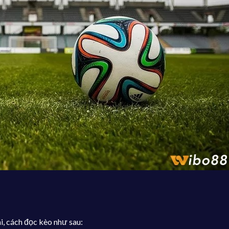
ái, cách đọc kèo như sau: