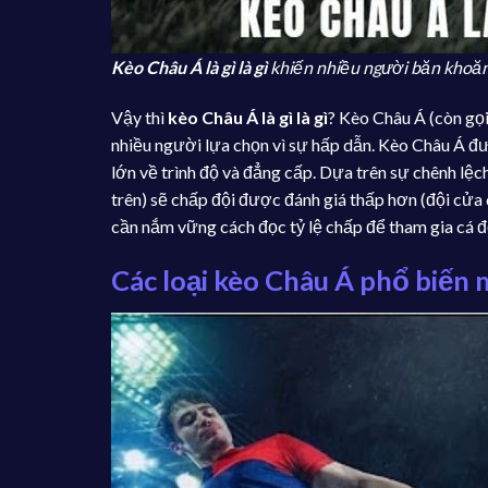
Kèo Châu Á là gì là gì
khiến nhiều người băn khoă
Vậy thì
kèo Châu Á là gì là gì
? Kèo Châu Á (còn gọ
nhiều người lựa chọn vì sự hấp dẫn. Kèo Châu Á đư
lớn về trình độ và đẳng cấp. Dựa trên sự chênh lệch
trên) sẽ chấp đội được đánh giá thấp hơn (đội cửa
cần nắm vững cách đọc tỷ lệ chấp để tham gia cá đ
Các loại kèo Châu Á phổ biến