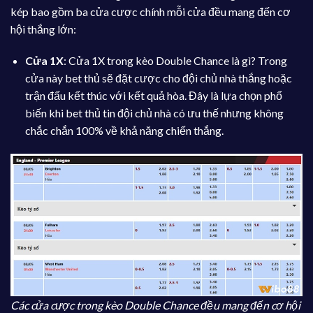
kép bao gồm ba cửa cược chính mỗi cửa đều mang đến cơ
hội thắng lớn:
Cửa 1X
: Cửa 1X trong kèo Double Chance là gì? Trong
cửa này bet thủ sẽ đặt cược cho đội chủ nhà thắng hoặc
trận đấu kết thúc với kết quả hòa. Đây là lựa chọn phổ
biến khi bet thủ tin đội chủ nhà có ưu thế nhưng không
chắc chắn 100% về khả năng chiến thắng.
Các cửa cược trong kèo Double Chance đều mang đến cơ hội