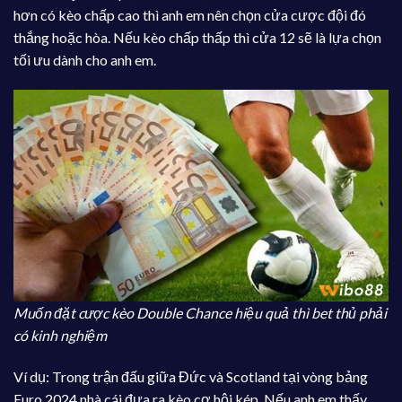
hơn có kèo chấp cao thì anh em nên chọn cửa cược đội đó
thắng hoặc hòa. Nếu kèo chấp thấp thì cửa 12 sẽ là lựa chọn
tối ưu dành cho anh em.
Muốn đặt cược kèo Double Chance hiệu quả thì bet thủ phải
có kinh nghiệm
Ví dụ: Trong trận đấu giữa Đức và Scotland tại vòng bảng
Euro 2024 nhà cái đưa ra kèo cơ hội kép. Nếu anh em thấy