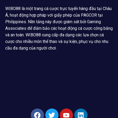
WIBO88 là một trang cá cược trực tuyến hàng đầu tại Châu
Á, hoạt động hợp pháp với giấy phép của PAGCOR tại
Philippines. Nền tảng này được giám sát bởi Gaming
Associates để đảm bảo các hoạt động cá cược công bằng
và an toàn. WIBO88 cung cấp đa dạng các lựa chọn cá
cược cho nhiều môn thể thao và sự kiện, phục vụ cho nhu
cầu đa dạng của người chơi.