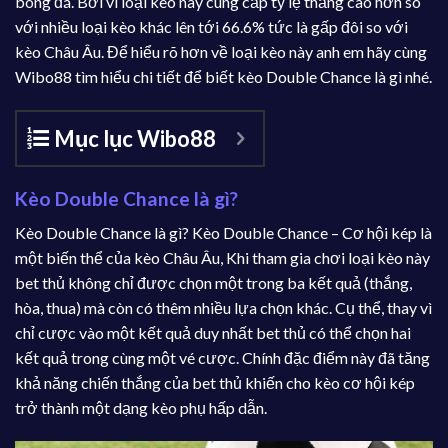
bóng đá. Bởi vì loại kèo này cung cấp tỷ lệ thắng cao hơn so
với nhiều loại kèo khác lên tới 66.6% tức là gấp đôi so với
kèo Châu Âu. Để hiểu rõ hơn về loại kèo này anh em hãy cùng
Wibo88 tìm hiểu chi tiết để biết kèo Double Chance là gì nhé.
Mục lục Wibo88
Kèo Double Chance là gì?
Kèo Double Chance là gì? Kèo Double Chance – Cơ hội kép là
một biến thể của kèo Châu Âu, Khi tham gia chơi loại kèo này
bet thủ không chỉ được chọn một trong ba kết quả (thắng,
hòa, thua) mà còn có thêm nhiều lựa chọn khác. Cụ thể, thay vì
chỉ cược vào một kết quả duy nhất bet thủ có thể chọn hai
kết quả trong cùng một vé cược. Chính đặc điểm này đã tăng
khả năng chiến thắng của bet thủ khiến cho kèo cơ hội kép
trở thành một dạng kèo phụ hấp dẫn.