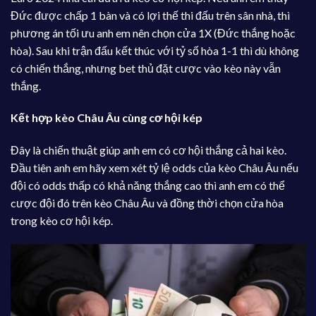
Đức được chấp 1 bàn và có lợi thế thi đấu trên sân nhà, thì
phương án tối ưu anh em nên chọn cửa 1X (Đức thắng hoặc
hòa). Sau khi trận đấu kết thúc với tỷ số hòa 1-1 thì dù không
có chiến thắng, nhưng bet thủ đặt cược vào kèo này vẫn
thắng.
Kết hợp kèo Châu Âu cùng cơ hội kép
Đây là chiến thuật giúp anh em có cơ hội thắng cả hai kèo.
Đầu tiên anh em hãy xem xét tỷ lệ odds của kèo Châu Âu nếu
đội có odds thấp có khả năng thắng cao thì anh em có thể
cược đội đó trên kèo Châu Âu và đồng thời chọn cửa hòa
trong kèo cơ hội kép.