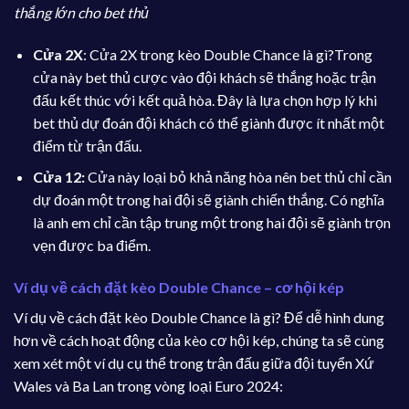
thắng lớn cho bet thủ
Cửa 2X
: Cửa 2X trong kèo Double Chance là gì?Trong
cửa này bet thủ cược vào đội khách sẽ thắng hoặc trận
đấu kết thúc với kết quả hòa. Đây là lựa chọn hợp lý khi
bet thủ dự đoán đội khách có thể giành được ít nhất một
điểm từ trận đấu.
Cửa 12:
Cửa này loại bỏ khả năng hòa nên bet thủ chỉ cần
dự đoán một trong hai đội sẽ giành chiến thắng. Có nghĩa
là anh em chỉ cần tập trung một trong hai đội sẽ giành trọn
vẹn được ba điểm.
Ví dụ về cách đặt kèo Double Chance – cơ hội kép
Ví dụ về cách đặt kèo Double Chance là gì? Để dễ hình dung
hơn về cách hoạt động của kèo cơ hội kép, chúng ta sẽ cùng
xem xét một ví dụ cụ thể trong trận đấu giữa đội tuyển Xứ
Wales và Ba Lan trong vòng loại Euro 2024: