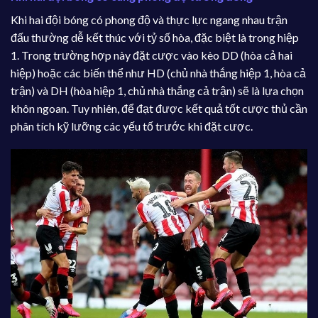
Khi hai đội bóng có phong độ và thực lực ngang nhau trận
đấu thường dễ kết thúc với tỷ số hòa, đặc biệt là trong hiệp
1. Trong trường hợp này đặt cược vào kèo DD (hòa cả hai
hiệp) hoặc các biến thể như HD (chủ nhà thắng hiệp 1, hòa cả
trận) và DH (hòa hiệp 1, chủ nhà thắng cả trận) sẽ là lựa chọn
khôn ngoan. Tuy nhiên, để đạt được kết quả tốt cược thủ cần
phân tích kỹ lưỡng các yếu tố trước khi đặt cược.