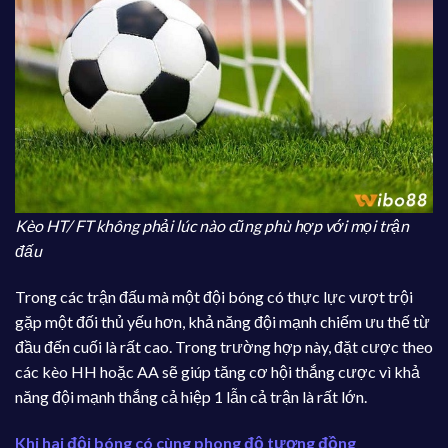
Kèo HT/ FT không phải lúc nào cũng phù hợp với mọi trận
đấu
Trong các trận đấu mà một đội bóng có thực lực vượt trội
gặp một đối thủ yếu hơn, khả năng đội mạnh chiếm ưu thế từ
đầu đến cuối là rất cao. Trong trường hợp này, đặt cược theo
các kèo HH hoặc AA sẽ giúp tăng cơ hội thắng cược vì khả
năng đội mạnh thắng cả hiệp 1 lẫn cả trận là rất lớn.
Khi hai đội bóng có cùng phong độ tương đồng