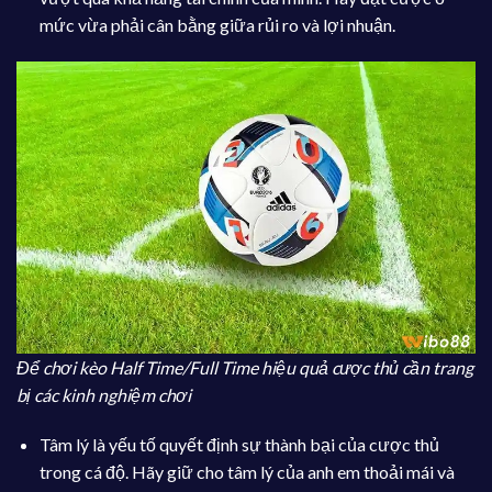
mức vừa phải cân bằng giữa rủi ro và lợi nhuận.
Để chơi kèo Half Time/Full Time hiệu quả cược thủ cần trang
bị các kinh nghiệm chơi
Tâm lý là yếu tố quyết định sự thành bại của cược thủ
trong cá độ. Hãy giữ cho tâm lý của anh em thoải mái và