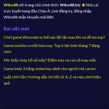
Wibo88
với trang chủ chính thức
Wibo88.biz
Nhà cái
trực tuyến hàng đầu Châu Á. Link đăng ký, đăng nhập
Wibo88 nhận khuyến mãi 88K.
Bài viết mới
Chơi game Wormate io thế nào để rắn mau lớn và dễ leo top?
Game mobile ra mắt hôm nay: Top 6 tân binh tháng 7 đáng
chơi
Mơ thấy chạy bộ số mấy? Điềm báo và con số may mắn
Game bida 3 băng online hay dành cho người mê carom
Luật chơi tấn: Hướng dẫn chi tiết từ A-Z và mẹo chơi hiệu
quả