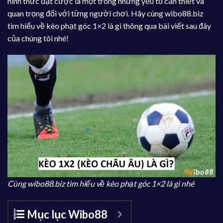
hình thức đặt cược là một trong những yếu tố cần thiết và
quan trọng đối với từng người chơi. Hãy cùng wibo88.biz
tìm hiểu về kèo phạt góc 1×2 là gì thông qua bài viết sau đây
của chúng tôi nhé!
Cùng wibo88.biz tìm hiểu về kèo phạt góc 1×2 là gì nhé
Mục lục Wibo88