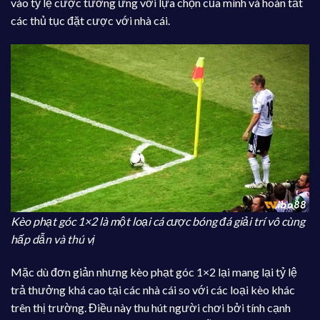
vào tỷ lệ cược tương ứng với lựa chọn của mình và hoàn tất
các thủ tục đặt cược với nhà cái.
Kèo phạt góc 1×2 là một loại cá cược bóng đá giải trí vô cùng
hấp dẫn và thú vị
Mặc dù đơn giản nhưng kèo phạt góc 1×2 lại mang lại tỷ lệ
trả thưởng khá cao tại các nhà cái so với các loại kèo khác
trên thị trường. Điều này thu hút người chơi bởi tính cạnh