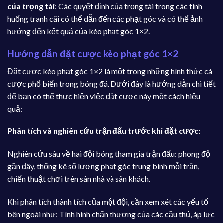
của trọng tài
: Các quyết định của trọng tài trong các tình
huống tranh cãi có thể dẫn đến các phạt góc và có thể ảnh
hưởng đến kết quả của kèo phạt góc 1×2.
Hướng dẫn đặt cược kèo phạt góc 1×2
Đặt cược kèo phạt góc 1×2 là một trong những hình thức cá
cược phổ biến trong bóng đá. Dưới đây là hướng dẫn chi tiết
để bạn có thể thực hiện việc đặt cược này một cách hiệu
quả:
Phân tích và nghiên cứu trận đấu trước khi đặt cược:
Nghiên cứu sâu về hai đội bóng tham gia trận đấu: phong độ
gần đây, thống kê số lượng phạt góc trung bình mỗi trận,
chiến thuật chơi trên sân nhà và sân khách.
Khi phân tích thành tích của một đội, cần xem xét các yếu tố
bên ngoài như: Tình hình chấn thương của các cầu thủ, áp lực