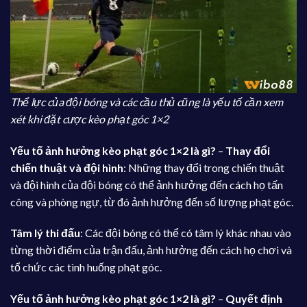
Thể lực của đội bóng và các cầu thủ cũng là yếu tố cần xem
xét khi đặt cược kèo phạt góc 1×2
Yếu tố ảnh hưởng kèo phạt góc 1×2 là gì?
–
Thay đổi
chiến thuật và đội hình
: Những thay đổi trong chiến thuật
và đội hình của đội bóng có thể ảnh hưởng đến cách họ tấn
công và phòng ngự, từ đó ảnh hưởng đến số lượng phạt góc.
Tâm lý thi đấu
: Các đội bóng có thể có tâm lý khác nhau vào
từng thời điểm của trận đấu, ảnh hưởng đến cách họ chơi và
tổ chức các tình huống phạt góc.
Yếu tố ảnh hưởng kèo phạt góc 1×2 là gì?
–
Quyết định