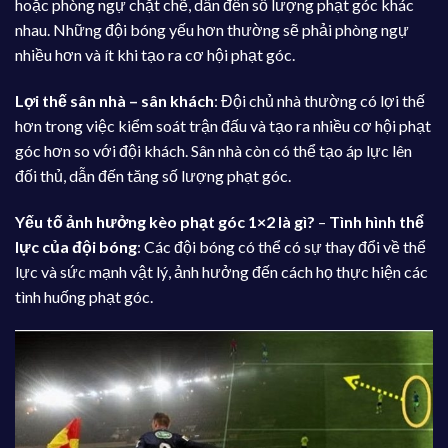
hoặc phòng ngự chặt chẽ, dẫn đến số lượng phạt góc khác
nhau. Những đội bóng yếu hơn thường sẽ phải phòng ngự
nhiều hơn và ít khi tạo ra cơ hội phạt góc.
Lợi thế sân nhà – sân khách
: Đội chủ nhà thường có lợi thế
hơn trong việc kiểm soát trận đấu và tạo ra nhiều cơ hội phạt
góc hơn so với đội khách. Sân nhà còn có thể tạo áp lực lên
đối thủ, dẫn đến tăng số lượng phạt góc.
Yếu tố ảnh hưởng kèo phạt góc 1×2 là gì?
–
Tình hình thể
lực của đội bóng
: Các đội bóng có thể có sự thay đổi về thể
lực và sức mạnh vật lý, ảnh hưởng đến cách họ thực hiện các
tình huống phạt góc.