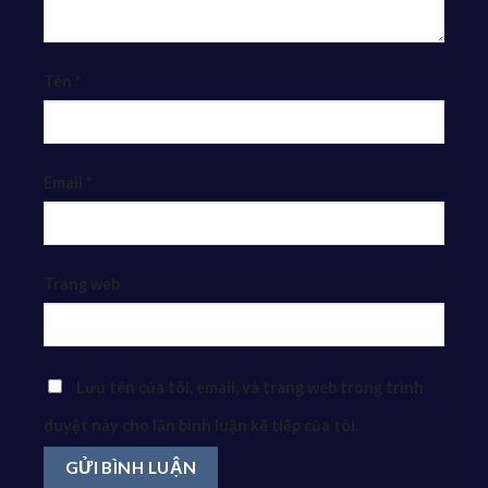
Tên
*
Email
*
Trang web
Lưu tên của tôi, email, và trang web trong trình
duyệt này cho lần bình luận kế tiếp của tôi.