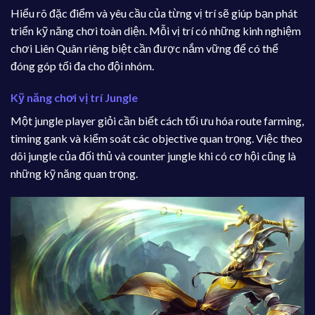
Hiểu rõ đặc điểm và yêu cầu của từng vị trí sẽ giúp bạn phát
triển kỹ năng chơi toàn diện. Mỗi vị trí có những kinh nghiệm
chơi Liên Quân riêng biệt cần được nắm vững để có thể
đóng góp tối đa cho đội nhóm.
Kỹ năng chơi vị trí Jungle
Một jungle player giỏi cần biết cách tối ưu hóa route farming,
timing gank và kiểm soát các objective quan trọng. Việc theo
dõi jungle của đối thủ và counter jungle khi có cơ hội cũng là
những kỹ năng quan trọng.