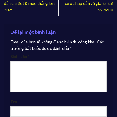
dẫn chi tiết & mẹo thắng lớn
cược hấp dẫn và giải trí tại
2025
Wibo88
Để lại một bình luận
Email của bạn sẽ không được hiển thị công khai.
Các
trường bắt buộc được đánh dấu
*
Bình luận
*
Tên
*