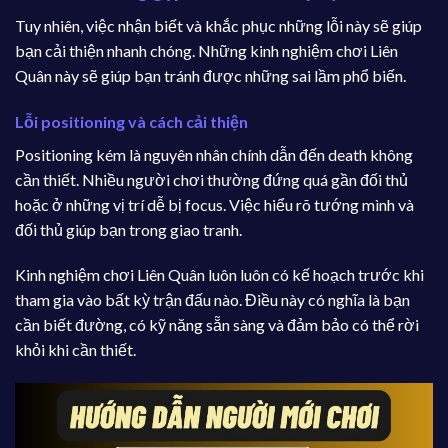
Tuy nhiên, việc nhận biết và khắc phục những lỗi này sẽ giúp
bạn cải thiện nhanh chóng. Những kinh nghiệm chơi Liên
Quân này sẽ giúp bạn tránh được những sai lầm phổ biến.
Lỗi positioning và cách cải thiện
Positioning kém là nguyên nhân chính dẫn đến death không
cần thiết. Nhiều người chơi thường đứng quá gần đối thủ
hoặc ở những vị trí dễ bị focus. Việc hiểu rõ tướng mình và
đối thủ giúp bạn trong giao tranh.
Kinh nghiệm chơi Liên Quân luôn luôn có kế hoạch trước khi
tham gia vào bất kỳ trận đấu nào. Điều này có nghĩa là bạn
cần biết đường, có kỹ năng sẵn sàng và đảm bảo có thể rời
khỏi khi cần thiết.