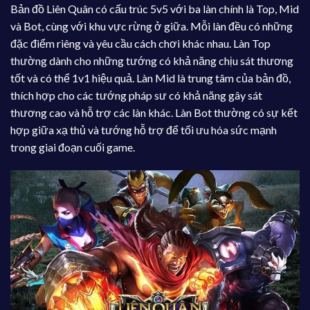
Bản đồ Liên Quân có cấu trúc 5v5 với ba làn chính là Top, Mid
và Bot, cùng với khu vực rừng ở giữa. Mỗi làn đều có những
đặc điểm riêng và yêu cầu cách chơi khác nhau. Làn Top
thường dành cho những tướng có khả năng chịu sát thương
tốt và có thể 1v1 hiệu quả. Làn Mid là trung tâm của bản đồ,
thích hợp cho các tướng pháp sư có khả năng gây sát
thương cao và hỗ trợ các làn khác. Làn Bot thường có sự kết
hợp giữa xạ thủ và tướng hỗ trợ để tối ưu hóa sức mạnh
trong giai đoạn cuối game.