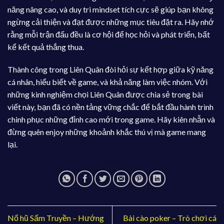
năng nâng cao, và duy trì mindset tích cực sẽ giúp bạn không
ngừng cải thiện và đạt được những mục tiêu đặt ra. Hãy nhớ
rằng mỗi trận đấu đều là cơ hội để học hỏi và phát triển, bất
kể kết quả thắng thua.
Thành công trong Liên Quân đòi hỏi sự kết hợp giữa kỹ năng
cá nhân, hiểu biết về game, và khả năng làm việc nhóm. Với
những kinh nghiệm chọi Liên Quân được chia sẻ trong bài
viết này, bạn đã có nền tảng vững chắc để bắt đầu hành trình
chinh phục những đỉnh cao mới trong game. Hãy kiên nhẫn và
đừng quên enjoy những khoảnh khắc thú vị mà game mang
lại.
Nổ hũ Sấm Truyền – Hướng
Bài cào poker – Trò chơi cá