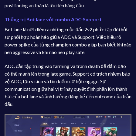
positioning an toàn là ưu tiên hàng đầu.
Thống trị Bot lane với combo ADC-Support
Bot lane là nơi diễn ra những cuộc đấu 2v2 phức tạp đòi hỏi
sự phối hợp hoàn hảo giữa ADC và Support. Việc hiểu rõ
power spike của từng champion combo giúp bạn biết khi nào
nên aggressive và khi nào nên play safe.
ADC cần tập trung vào farming và tránh death để đảm bảo
có thể mạnh lên trong late game. Support có trách nhiệm bảo
vệ ADC, tạo vision và tìm kiếm cơ hội engage. Sự
communication giữa hai vị trí này quyết định phần lớn thành
bại của bot lane và ảnh hưởng đáng kể đến outcome của trận
đấu.