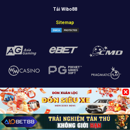
Tải Wibo88
Sitemap
Wibo88 đã được ủy quyền và giám sát bởi chính phủ Philippines
PAGCOR từ ngày 02 tháng 02 năm 2022 © Bản quyền thuộc sử
hữu của Wibo88