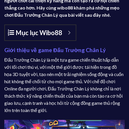
người chơi cải thiện kỹ năng mà còn tạo ra cơ hội chiến
thắng cao hơn. Hãy cùng wibo88 khám phá những mẹo
chơi Đấu Trường Chân Lý qua bài viết sau đây nhé.
Mục lục Wibo88
Giới thiệu về game Đấu Trường Chân Lý
Đấu Trường Chân Lý là một tựa game chiến thuật hấp dẫn
với lối chơi thú vị, với một thế giới được tái hiện trong đồ
họa 3D tuyệt vời, tạo nên một trải nghiệm sống động và cuốn
hút không thể chối từ cho mọi game thủ. Với chế độ chơi
Online đa người chơi, Đấu Trường Chân Lý không chỉ là nơi
thách thức kỹ năng chiến thuật của bạn mà còn tạo ra cơ hội
giao lưu, cạnh tranh và học hỏi từ cộng đồng game thủ rộng
lớn trên toàn thế giới.