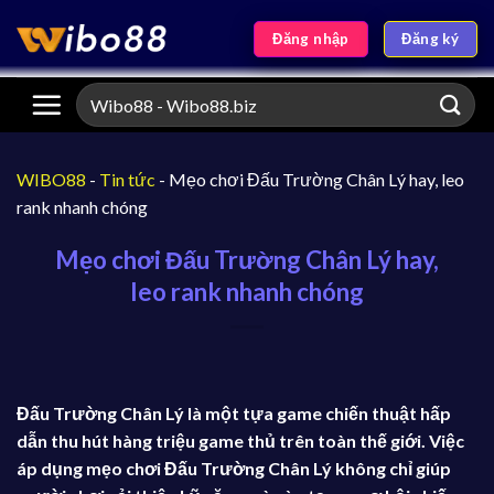
Đăng nhập
Đăng ký
WIBO88
-
Tin tức
-
Mẹo chơi Đấu Trường Chân Lý hay, leo
rank nhanh chóng
Mẹo chơi Đấu Trường Chân Lý hay,
leo rank nhanh chóng
Đấu Trường Chân Lý là một tựa game chiến thuật hấp
dẫn thu hút hàng triệu game thủ trên toàn thế giới. Việc
áp dụng mẹo chơi Đấu Trường Chân Lý không chỉ giúp