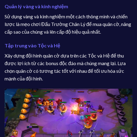
Quản lý vàng và kinh nghiệm
Sử dụng vàng và kinh nghiệm một cách thông minh và chiến
lược là mẹo chơi Đấu Trường Chân Lý để mua quân cờ, nâng
cấp sao của chúng và lên cấp độ hiệu quả nhất.
Tập trung vào Tộc và Hệ
Xây dựng đội hình quân cờ dựa trên các Tộc và Hệ để thu
được lợi ích từ các bonus độc đáo mà chúng mang lại. Lựa
chọn quân cờ có tương tác tốt với nhau để tối ưu hóa sức
mạnh của đội hình.