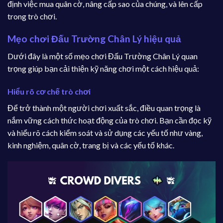
định việc mua quân cờ, nâng cấp sao của chúng, và lên cấp
trong trò chơi.
Mẹo chơi Đấu Trường Chân Lý hiệu quả
Dưới đây là một số mẹo chơi Đấu Trường Chân Lý quan
trọng giúp bạn cải thiện kỹ năng chơi một cách hiệu quả:
Hiểu rõ cơ chế trò chơi
Để trở thành một người chơi xuất sắc, điều quan trọng là
nắm vững cách thức hoạt động của trò chơi. Bạn cần đọc kỹ
và hiểu rõ cách kiểm soát và sử dụng các yếu tố như vàng,
kinh nghiệm, quân cờ, trang bị và các yếu tố khác.