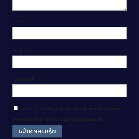
Tên
*
Email
*
Trang web
Lưu tên của tôi, email, và trang web trong trình
duyệt này cho lần bình luận kế tiếp của tôi.