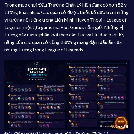
Trong mẹo chơi Đấu Trường Chân Lý hiện đang có hơn 52 vị
tướng khác nhau. Các quân cờ được thiết kế dựa trên những
vị tướng nổi tiếng trong Liên Minh Huyền Thoại – League of
Legends, một tựa game mà Riot Games nắm giữ. Những vị
tướng này được phân loại theo các Tộc và Hệ đặc biệt. Kỹ
năng của các quân cờ cũng thường mang đậm dấu ấn của
những tướng trong League of Legends.
Đặc điểm nổi bật trong game Đấu Trường Chân Lý