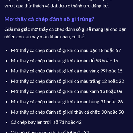
vượt qua thử thách và đạt được thành tựu đáng kể.
Mơ thấy cá chép đánh số gì trúng?
Giải mã giấc mơ thấy cá chép đánh số gì sẽ mang lại cho bạn
nhiều con số may mắn khác nhau, cụ thể:
Mơ thấy cá chép đánh số gì khi cá màu bạc 18 hoặc 67
Mơ thấy cá chép đánh số gì khi cá màu đỏ 58 hoặc 16
Mơ thấy cá chép đánh số gì khi cá màu vàng 99 hoặc 15
Mơ thấy cá chép đánh số gì khi cá màu trắng 12 hoặc 22
Mơ thấy cá chép đánh số gì khi cá màu xanh 13 hoặc 08
Mơ thấy cá chép đánh số gì khi cá màu hồng 31 hoặc 26
Mơ thấy cá chép đánh số gì khi thấy cá chết: 90 hoặc 50
Cá chép bay lên trời: số 71 hoặc 42
Cá chép đang mang thai: số 69 hoặc 34