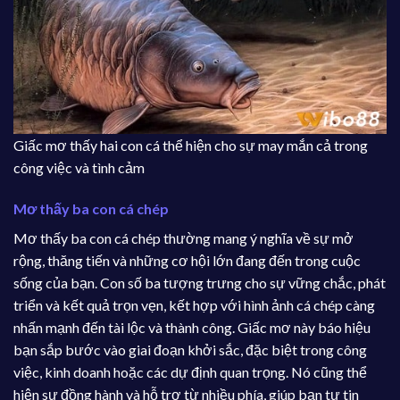
Giấc mơ thấy hai con cá thể hiện cho sự may mắn cả trong
công việc và tình cảm
Mơ thấy ba con cá chép
Mơ thấy ba con cá chép thường mang ý nghĩa về sự mở
rộng, thăng tiến và những cơ hội lớn đang đến trong cuộc
sống của bạn. Con số ba tượng trưng cho sự vững chắc, phát
triển và kết quả trọn vẹn, kết hợp với hình ảnh cá chép càng
nhấn mạnh đến tài lộc và thành công. Giấc mơ này báo hiệu
bạn sắp bước vào giai đoạn khởi sắc, đặc biệt trong công
việc, kinh doanh hoặc các dự định quan trọng. Nó cũng thể
hiện sự đồng hành và hỗ trợ từ nhiều phía, giúp bạn tự tin