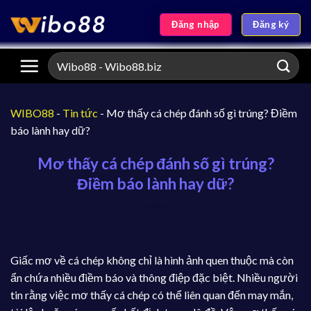
Đăng nhập
Đăng ký
WIBO88
-
Tin tức
-
Mơ thấy cá chép đánh số gì trúng? Điềm
báo lành hay dữ?
Mơ thấy cá chép đánh số gì trúng?
Điềm báo lành hay dữ?
Giấc mơ về cá chép không chỉ là hình ảnh quen thuộc mà còn
ẩn chứa nhiều điềm báo và thông điệp đặc biệt. Nhiều người
tin rằng việc mơ thấy cá chép có thể liên quan đến may mắn,