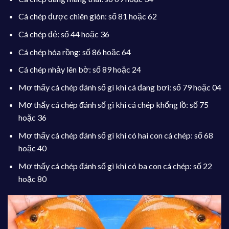
Cá chép được chiên giòn: số 81 hoặc 62
Cá chép đẻ: số 44 hoặc 36
Cá chép hóa rồng: số 86 hoặc 64
Cá chép nhảy lên bờ: số 89 hoặc 24
Mơ thấy cá chép đánh số gì khi cá đang bơi: số 79 hoặc 04
Mơ thấy cá chép đánh số gì khi cá chép khổng lồ: số 75
hoặc 36
Mơ thấy cá chép đánh số gì khi có hai con cá chép: số 68
hoặc 40
Mơ thấy cá chép đánh số gì khi có ba con cá chép: số 22
hoặc 80