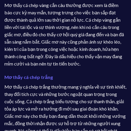
Mơ thấy cá chép vàng cắn câu thường được xem là điềm
báo cực kỳ may mắn, tượng trưng cho việc bạn sắp đạt
được thành quả lớn sau thời gian nỗ lực. Cá chép vàng gắn
liền với tài lộc và sự thịnh vượng, nên khi nó cắn câu trong
giấc mơ, điều đó cho thấy cơ hội quý giá đang đến và bạn đã
sẵn sàng nắm bắt. Giấc mơ này cũng phản ánh sự khéo léo,
kiên trì của bạn trong công việc hoặc kinh doanh, hứa hẹn
thành công bất ngờ. Đây là dấu hiệu cho thấy vận may đang
mỉm cười và bạn nên tự tin tiến bước.
Mơ thấy cá chép trắng
Mơ thấy cá chép trắng thường mang ý nghĩa về sự tinh khiết,
thay đổi tích cực và những bước ngoặt quan trọng trong
cuộc sống. Cá chép trắng biểu tượng cho sự thanh thản, giải
tỏa áp lực và mở ra hướng đi mới sau giai đoạn khó khăn.
Giấc mơ này cho thấy bạn đang dần thoát khỏi những vướng
mắc, đồng thời nhận được sự hỗ trợ từ những người xung
quanh. Nó cũng có thể là dấu hiệu bạn sắp có cơ hội phát