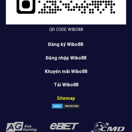
QR CODE WIBO88
Đăng ký Wibo88
Đăng nhập Wibo88
Khuyến mãi Wibo88
Tải Wibo88
Sitemap