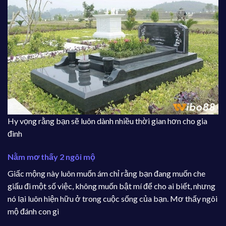
Hy vọng rằng bạn sẽ luôn dành nhiều thời gian hơn cho gia
đình
Nằm mơ thấy 2 ngôi mộ
Giấc mộng này luôn muốn ám chỉ rằng bạn đang muốn che
giấu đi một số việc, không muốn bật mí để cho ai biết, nhưng
nó lại luôn hiện hữu ở trong cuộc sống của bạn. Mơ thấy ngôi
mộ đánh con gì