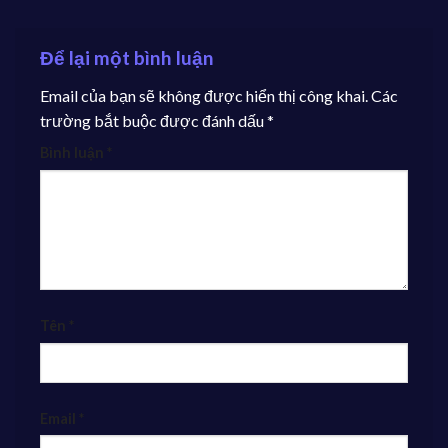
Để lại một bình luận
Email của bạn sẽ không được hiển thị công khai.
Các
trường bắt buộc được đánh dấu
*
Bình luận
*
Tên
*
Email
*