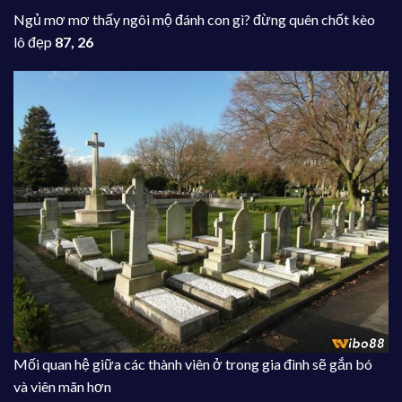
Ngủ mơ mơ thấy ngôi mộ đánh con gì? đừng quên chốt kèo
lô đẹp
87, 26
Mối quan hệ giữa các thành viên ở trong gia đình sẽ gắn bó
và viên mãn hơn