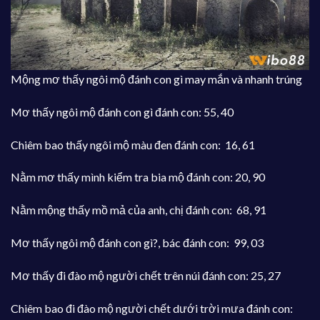
Mộng mơ thấy ngôi mộ đánh con gì may mắn và nhanh trúng
Mơ thấy ngôi mộ đánh con gì đánh con: 55, 40
Chiêm bao thấy ngôi mộ màu đen đánh con: 16, 61
Nằm mơ thấy mình kiểm tra bia mộ đánh con: 20, 90
Nằm mộng thấy mồ mả của anh, chị đánh con: 68, 91
Mơ thấy ngôi mộ đánh con gì?, bác đánh con: 99, 03
Mơ thấy đi đào mộ người chết trên núi đánh con: 25, 27
Chiêm bao đi đào mộ người chết dưới trời mưa đánh con: