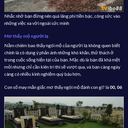
Nhắc nhở bạn đừng nên quá lãng phí tiền bạc, công sức vào
những việc xa vời ngoài sức mình
Mơ thấy mộ người lạ
Nằm chiêm bao thấy ngôi mộ của người lạ không quen biết
chính là có dụng ý phản ánh những khó khăn, thử thách ở
trong cuộc sống hiện tại của bạn. Mặc dù là bạn đã khá mệt
mỏi nhưng chỉ cần kiên trì thì sẽ vượt qua, và bạn càng ngày
càng có nhiều kinh nghiệm quý báu hơn.
Con số may mắn giấc mơ thấy ngôi mộ đánh con gì? là
00, 06