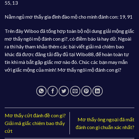
55, 13
Nằm ngủ mơ thấy gia đình đào mộ cho mình đánh con: 19, 91
Trên đây Wiboo đã tổng hợp toàn bộ nội dung giải mộng giấc
mơ thấy ngôi mộ đánh con gì?, có điềm báo là hay dữ. Ngoài
ra thì hãy tham khảo thêm các bài viết giải mã chiêm bao
khác đã được đăng tải đầy đủ tại Wibo88, để hoàn toàn tự
tin khi mà bắt gặp giấc mơ nào đó. Chúc các bạn may mắn
với giấc mộng của mình! Mơ thấy ngôi mộ đánh con gì?
Mơ thấy cứt đánh đề con gì?
Mơ thấy ông ngoại đã mất
Giải mã giấc chiêm bao thấy
đánh con gì chuẩn xác nhất?
cứt