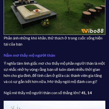
Phản ánh những khó khăn, thử thách ở trong cuộc sống hiện
tại của bạn
Nằm mơ thấy mộ người thân
Ý nghĩa tâm linh giấc mơ cho thấy mộ phần người thân là một
sự nhắc nhở hy vọng rằng bạn sẽ luôn dành nhiều thời gian
hơn cho gia đình, để tình cảm ở giữa các thành viên gia tăng
và có sự gắn kết hơn nữa. Mơ thấy ngôi mộ đánh con gì?
Ngủ mê thấy mộ người thân con số thắng lớn?
41, 14