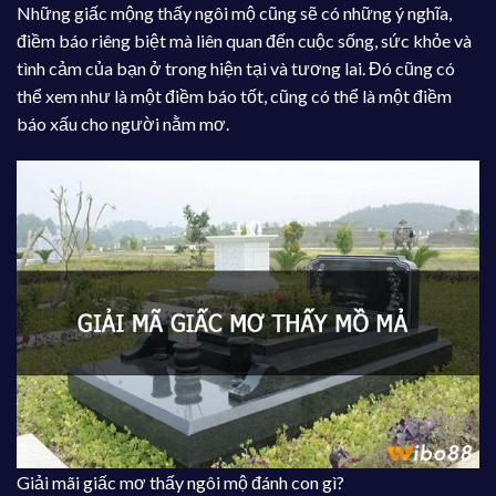
Những giấc mộng thấy ngôi mộ cũng sẽ có những ý nghĩa,
điềm báo riêng biệt mà liên quan đến cuộc sống, sức khỏe và
tình cảm của bạn ở trong hiện tại và tương lai. Đó cũng có
thể xem như là một điềm báo tốt, cũng có thể là một điềm
báo xấu cho người nằm mơ.
Giải mãi giấc mơ thấy ngôi mộ đánh con gì?