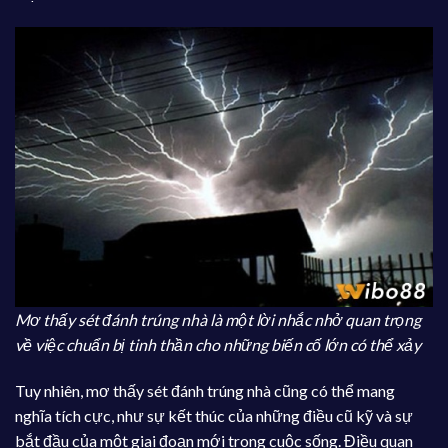
Mơ thấy sét đánh trúng nhà là một lời nhắc nhở quan trọng
về việc chuẩn bị tinh thần cho những biến cố lớn có thể xảy
Tuy nhiên, mơ thấy sét đánh trúng nhà cũng có thể mang
nghĩa tích cực, như sự kết thúc của những điều cũ kỹ và sự
bắt đầu của một giai đoạn mới trong cuộc sống. Điều quan