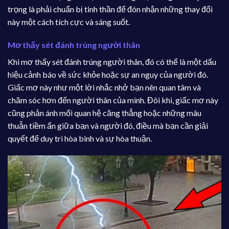
trọng là phải chuẩn bị tinh thần để đón nhận những thay đổi
này một cách tích cực và sáng suốt.
Mơ thấy sét đánh trúng người thân
Khi mơ thấy sét đánh trúng người thân, đó có thể là một dấu
hiệu cảnh báo về sức khỏe hoặc sự an nguy của người đó.
Giấc mơ này như một lời nhắc nhở bạn nên quan tâm và
chăm sóc hơn đến người thân của mình. Đôi khi, giấc mơ này
cũng phản ánh mối quan hệ căng thẳng hoặc những mâu
thuẫn tiềm ẩn giữa bạn và người đó, điều mà bạn cần giải
quyết để duy trì hòa bình và sự hòa thuận.