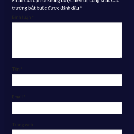
Email của bạn sẽ không được hiển thị công khai.
Các
trường bắt buộc được đánh dấu
*
Bình luận
*
Tên
*
Email
*
Trang web