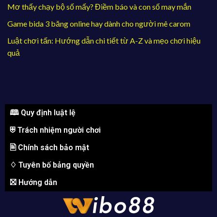
Mơ thấy chạy bộ số mấy? Điềm báo và con số may mắn
Game bida 3 băng online hay dành cho người mê carom
Luật chơi tấn: Hướng dẫn chi tiết từ A-Z và mẹo chơi hiệu
quả
🕮 Quy định luật lệ
⛨ Trách nhiệm người chơi
🖹 Chính sách bảo mật
♢ Tuyên bố bảng quyền
⛝ Hướng dẫn