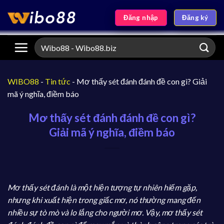
Đăng nhập
Đăng ký
WIBO88
-
Tin tức
-
Mơ thấy sét đánh đánh đề con gì? Giải
mã ý nghĩa, điềm báo
Mơ thấy sét đánh đánh đề con gì?
Giải mã ý nghĩa, điềm báo
Mơ thấy sét đánh là một hiện tượng tự nhiên hiếm gặp,
nhưng khi xuất hiện trong giấc mơ, nó thường mang đến
nhiều sự tò mò và lo lắng cho người mơ. Vậy, mơ thấy sét