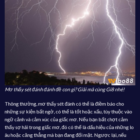
Mơ thấy sét đánh đánh đề con gì? Giãi mã cùng Gi8 nhé!
Thông thường, mơ thấy sét đánh có thể là điềm báo cho
những sự kiện bất ngờ, có thể là tốt hoặc xấu, tùy thuộc vào
ngữ cảnh và cảm xúc của giấc mơ. Nếu bạn bất chợt cảm
thấy sợ hãi trong giấc mơ, đó có thể là dấu hiệu của những lo
âu hoặc căng thẳng mà bạn đang đối mặt. Ngược lại, nếu