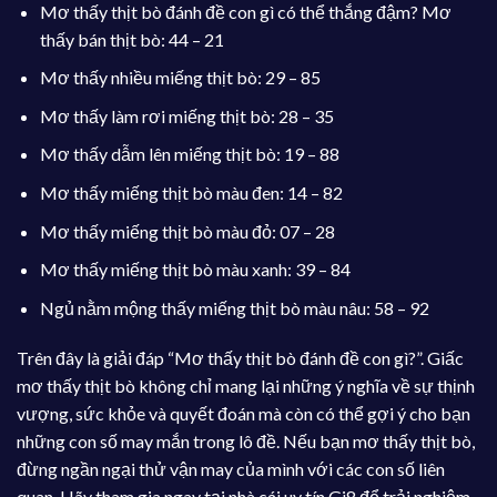
Mơ thấy thịt bò đánh đề con gì có thể thắng đậm? Mơ
thấy bán thịt bò: 44 – 21
Mơ thấy nhiều miếng thịt bò: 29 – 85
Mơ thấy làm rơi miếng thịt bò: 28 – 35
Mơ thấy dẫm lên miếng thịt bò: 19 – 88
Mơ thấy miếng thịt bò màu đen: 14 – 82
Mơ thấy miếng thịt bò màu đỏ: 07 – 28
Mơ thấy miếng thịt bò màu xanh: 39 – 84
Ngủ nằm mộng thấy miếng thịt bò màu nâu: 58 – 92
Trên đây là giải đáp “Mơ thấy thịt bò đánh đề con gì?”. Giấc
mơ thấy thịt bò không chỉ mang lại những ý nghĩa về sự thịnh
vượng, sức khỏe và quyết đoán mà còn có thể gợi ý cho bạn
những con số may mắn trong lô đề. Nếu bạn mơ thấy thịt bò,
đừng ngần ngại thử vận may của mình với các con số liên
quan. Hãy tham gia ngay tại nhà cái uy tín Gi8 để trải nghiệm