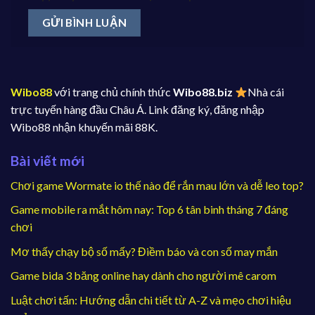
Wibo88
với trang chủ chính thức
Wibo88.biz
Nhà cái
trực tuyến hàng đầu Châu Á. Link đăng ký, đăng nhập
Wibo88 nhận khuyến mãi 88K.
Bài viết mới
Chơi game Wormate io thế nào để rắn mau lớn và dễ leo top?
Game mobile ra mắt hôm nay: Top 6 tân binh tháng 7 đáng
chơi
Mơ thấy chạy bộ số mấy? Điềm báo và con số may mắn
Game bida 3 băng online hay dành cho người mê carom
Luật chơi tấn: Hướng dẫn chi tiết từ A-Z và mẹo chơi hiệu