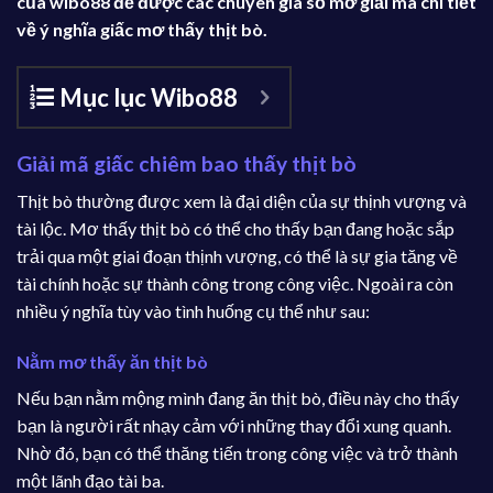
của wibo88 để được các chuyên gia sổ mơ giải mã chi tiết
về ý nghĩa giấc mơ thấy thịt bò.
Mục lục Wibo88
Giải mã giấc chiêm bao thấy thịt bò
Thịt bò thường được xem là đại diện của sự thịnh vượng và
tài lộc. Mơ thấy thịt bò có thể cho thấy bạn đang hoặc sắp
trải qua một giai đoạn thịnh vượng, có thể là sự gia tăng về
tài chính hoặc sự thành công trong công việc. Ngoài ra còn
nhiều ý nghĩa tùy vào tình huống cụ thể như sau:
Nằm mơ thấy ăn thịt bò
Nếu bạn nằm mộng mình đang ăn thịt bò, điều này cho thấy
bạn là người rất nhạy cảm với những thay đổi xung quanh.
Nhờ đó, bạn có thể thăng tiến trong công việc và trở thành
một lãnh đạo tài ba.