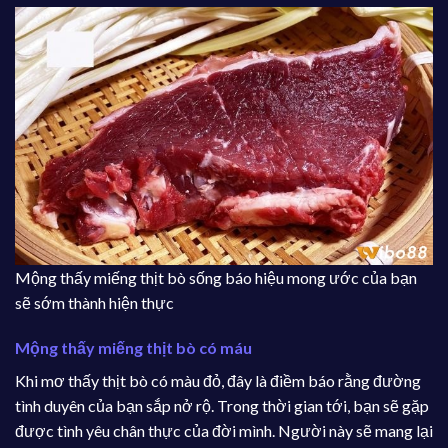
Mộng thấy miếng thịt bò sống báo hiệu mong ước của bạn
sẽ sớm thành hiện thực
Mộng thấy miếng thịt bò có máu
Khi mơ thấy thịt bò có màu đỏ, đây là điềm báo rằng đường
tình duyên của bạn sắp nở rộ. Trong thời gian tới, bạn sẽ gặp
được tình yêu chân thực của đời mình. Người này sẽ mang lại