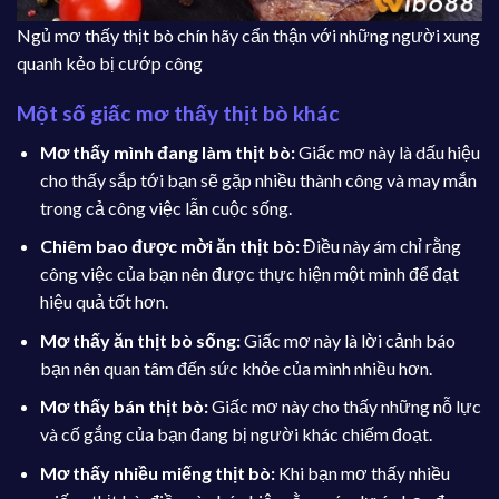
Ngủ mơ thấy thịt bò chín hãy cẩn thận với những người xung
quanh kẻo bị cướp công
Một số giấc mơ thấy thịt bò khác
Mơ thấy mình đang làm thịt bò:
Giấc mơ này là dấu hiệu
cho thấy sắp tới bạn sẽ gặp nhiều thành công và may mắn
trong cả công việc lẫn cuộc sống.
Chiêm bao được mời ăn thịt bò:
Điều này ám chỉ rằng
công việc của bạn nên được thực hiện một mình để đạt
hiệu quả tốt hơn.
Mơ thấy ăn thịt bò sống:
Giấc mơ này là lời cảnh báo
bạn nên quan tâm đến sức khỏe của mình nhiều hơn.
Mơ thấy bán thịt bò:
Giấc mơ này cho thấy những nỗ lực
và cố gắng của bạn đang bị người khác chiếm đoạt.
Mơ thấy nhiều miếng thịt bò:
Khi bạn mơ thấy nhiều