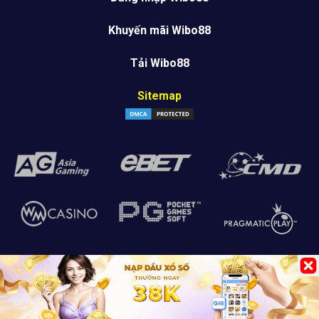
Khuyến mãi Wibo88
Tải Wibo88
Sitemap
Wibo88 đã được ủy quyền và giám sát bởi chính phủ Philippines