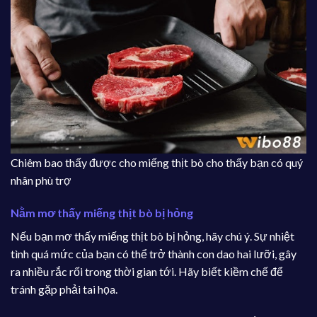
Chiêm bao thấy được cho miếng thịt bò cho thấy bạn có quý
nhân phù trợ
Nằm mơ thấy miếng thịt bò bị hỏng
Nếu bạn mơ thấy miếng thịt bò bị hỏng, hãy chú ý. Sự nhiệt
tình quá mức của bạn có thể trở thành con dao hai lưỡi, gây
ra nhiều rắc rối trong thời gian tới. Hãy biết kiềm chế để
tránh gặp phải tai họa.