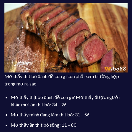
Mơ thấy thịt bò đánh đề con gì còn phải xem trường hợp
trong mơ ra sao
Mơ thấy thịt bò đánh đề con gì? Mơ thấy được người
khác mời ăn thịt bò: 34 – 26
Mơ thấy mình đang làm thịt bò: 31 – 56
Mơ thấy ăn thịt bò sống: 11 – 80