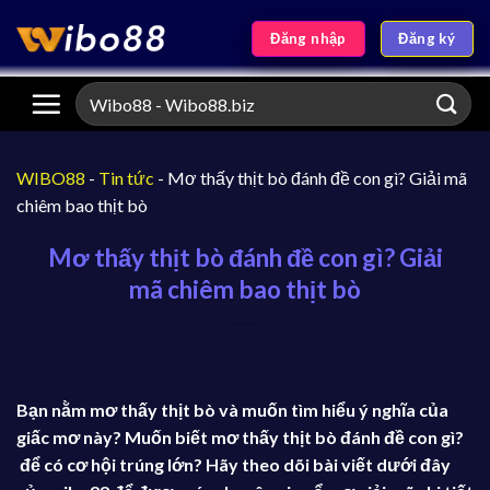
Đăng nhập
Đăng ký
WIBO88
-
Tin tức
-
Mơ thấy thịt bò đánh đề con gì? Giải mã
chiêm bao thịt bò
Mơ thấy thịt bò đánh đề con gì? Giải
mã chiêm bao thịt bò
Bạn nằm mơ thấy thịt bò và muốn tìm hiểu ý nghĩa của
giấc mơ này? Muốn biết mơ thấy thịt bò đánh đề con gì?
để có cơ hội trúng lớn? Hãy theo dõi bài viết dưới đây