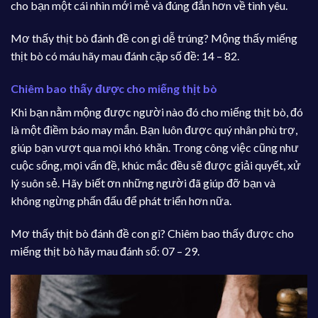
cho bạn một cái nhìn mới mẻ và đúng đắn hơn về tình yêu.
Mơ thấy thịt bò đánh đề con gì dễ trúng? Mộng thấy miếng
thịt bò có máu hãy mau đánh cặp số đề: 14 – 82.
Chiêm bao thấy được cho miếng thịt bò
Khi bạn nằm mộng được người nào đó cho miếng thịt bò, đó
là một điềm báo may mắn. Bạn luôn được quý nhân phù trợ,
giúp bạn vượt qua mọi khó khăn. Trong công việc cũng như
cuộc sống, mọi vấn đề, khúc mắc đều sẽ được giải quyết, xử
lý suôn sẻ. Hãy biết ơn những người đã giúp đỡ bạn và
không ngừng phấn đấu để phát triển hơn nữa.
Mơ thấy thịt bò đánh đề con gì? Chiêm bao thấy được cho
miếng thịt bò hãy mau đánh số: 07 – 29.