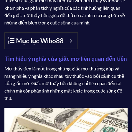
thực sự của giấc mơ thấy tiền. Bài viết dưới đây Wibo88 sẽ
khám phá và phân tích ý nghĩa của các tình huống liên quan
đến giấc mơ thấy tiền, giúp đề thủ có cái nhìn rõ ràng hơn về
những diễn biến trong cuộc sống của mình.
Mục lục Wibo88
Tìm hiểu ý nghĩa của giấc mơ liên quan đến tiền
Mơ thấy tiền là một trong những giấc mơ thường gặp và
mang nhiều ý nghĩa khác nhau, tùy thuộc vào bối cảnh cụ thể
của giấc mơ. Giấc mơ thấy tiền không chỉ liên quan đến tài
chính mà còn phản ánh những mặt khác trong cuộc sống đề
thủ.