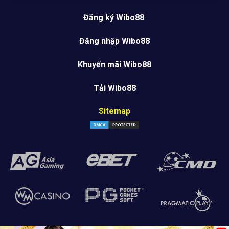
Đăng ký Wibo88
Đăng nhập Wibo88
Khuyến mãi Wibo88
Tải Wibo88
Sitemap