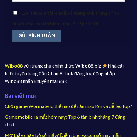
Lưu tên của tôi, email, và trang web trong trình
duyệt này cho lần bình luận kế tiếp của tôi.
Wibo88
với trang chủ chính thức
Wibo88.biz
Nhà cái
trực tuyến hàng đầu Châu Á. Link đăng ký, đăng nhập
Wibo88 nhận khuyến mãi 88K.
Bài viết mới
Chơi game Wormate io thế nào để rắn mau lớn và dễ leo top?
Game mobile ra mắt hôm nay: Top 6 tân binh tháng 7 đáng
chơi
Mơ thấy chạy bộ số mấy? Điềm báo và con số may mắn