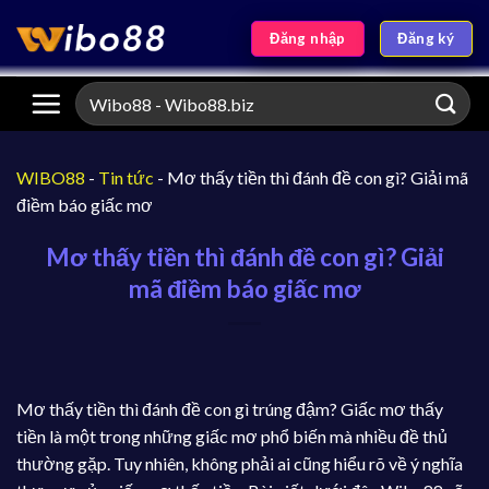
Đăng nhập
Đăng ký
WIBO88
-
Tin tức
-
Mơ thấy tiền thì đánh đề con gì? Giải mã
điềm báo giấc mơ
Mơ thấy tiền thì đánh đề con gì? Giải
mã điềm báo giấc mơ
Mơ thấy tiền thì đánh đề con gì trúng đậm? Giấc mơ thấy
tiền là một trong những giấc mơ phổ biến mà nhiều đề thủ
thường gặp. Tuy nhiên, không phải ai cũng hiểu rõ về ý nghĩa