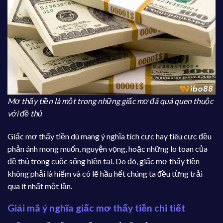
Mơ thấy tiền là một trong những giấc mơ đã quá quen thuộc
với đề thủ
Giấc mơ thấy tiền dù mang ý nghĩa tích cực hay tiêu cực đều
phản ánh mong muốn, nguyện vọng, hoặc những lo toan của
đề thủ trong cuộc sống hiện tại. Do đó, giấc mơ thấy tiền
không phải là hiếm và có lẽ hầu hết chúng ta đều từng trải
qua ít nhất một lần.
Giải mã ý nghĩa giấc mơ thấy tiền chi tiết