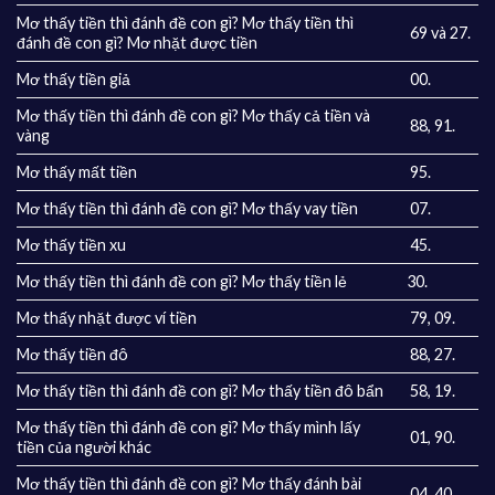
Mơ thấy tiền thì đánh đề con gì? Mơ thấy tiền thì
69 và 27.
đánh đề con gì? Mơ nhặt được tiền
Mơ thấy tiền giả
00.
Mơ thấy tiền thì đánh đề con gì? Mơ thấy cả tiền và
88, 91.
vàng
Mơ thấy mất tiền
95.
Mơ thấy tiền thì đánh đề con gì? Mơ thấy vay tiền
07.
Mơ thấy tiền xu
45.
Mơ thấy tiền thì đánh đề con gì? Mơ thấy tiền lẻ
30.
Mơ thấy nhặt được ví tiền
79, 09.
Mơ thấy tiền đô
88, 27.
Mơ thấy tiền thì đánh đề con gì? Mơ thấy tiền đô bẩn
58, 19.
Mơ thấy tiền thì đánh đề con gì? Mơ thấy mình lấy
01, 90.
tiền của người khác
Mơ thấy tiền thì đánh đề con gì? Mơ thấy đánh bài
04, 40.