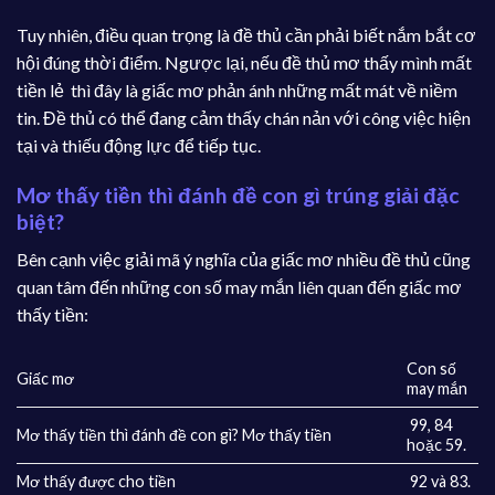
Tuy nhiên, điều quan trọng là đề thủ cần phải biết nắm bắt cơ
hội đúng thời điểm. Ngược lại, nếu đề thủ mơ thấy mình mất
tiền lẻ thì đây là giấc mơ phản ánh những mất mát về niềm
tin. Đề thủ có thể đang cảm thấy chán nản với công việc hiện
tại và thiếu động lực để tiếp tục.
Mơ thấy tiền thì đánh đề con gì trúng giải đặc
biệt?
Bên cạnh việc giải mã ý nghĩa của giấc mơ nhiều đề thủ cũng
quan tâm đến những con số may mắn liên quan đến giấc mơ
thấy tiền:
Con số
Giấc mơ
may mắn
99, 84
Mơ thấy tiền thì đánh đề con gì? Mơ thấy tiền
hoặc 59.
Mơ thấy được cho tiền
92 và 83.