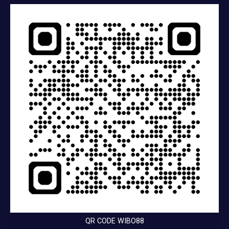
QR CODE WIBO88