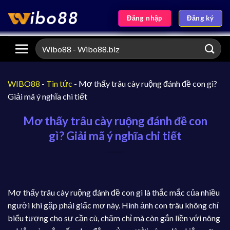
Đăng nhập
Đăng ký
WIBO88
-
Tin tức
-
Mơ thấy trâu cày ruộng đánh đề con gì?
Giải mã ý nghĩa chi tiết
Mơ thấy trâu cày ruộng đánh đề con
gì? Giải mã ý nghĩa chi tiết
Mơ thấy trâu cày ruộng đánh đề con gì là thắc mắc của nhiều
người khi gặp phải giấc mơ này. Hình ảnh con trâu không chỉ
biểu tượng cho sự cần cù, chăm chỉ mà còn gắn liền với nông