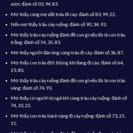
xóm: đánh số 03, 94, 83.
Mơ thấy cùng mẹ dắt trâu đi cày: đánh số 83, 99, 22.
Nếu mơ thấy trâu cày ruộng: đánh số 90, 34, 93.
Mơ thấy trâu cày ruộng đánh đề con gì nếu đó là con trâu
trắng: đánh số 54, 35, 83.
Mơ thấy người đàn ông cùng trâu đi cày: đánh số 36, 87.
Mơ thấy con trâu đứt thừng khi đang đi cày: đánh số 64,
23, 80.
Mơ thấy trâu cày ruộng đánh đề con gì nếu đó là con trâu
vàng: đánh số 74, 93.
Mơ thấy có người bị ngã khi cùng trâu cày ruộng: đánh số
74, 33, 22.
Mơ thấy con trâu bạch tạng đi cày ruộng: đánh số 73, 21,
11.