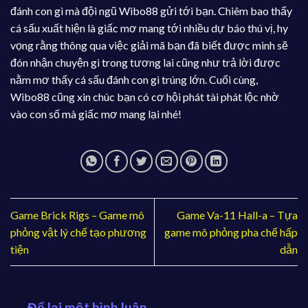
đánh con gì mà đội ngũ Wibo88 gửi tới bạn. Chiêm bao thấy
cá sấu xuất hiện là giấc mơ mang tới nhiều dự báo thú vị, hy
vọng rằng thông qua việc giải mã bạn đã biết được mình sẽ
đón nhận chuyện gì trong tương lai cũng như trả lời được
nằm mơ thấy cá sấu đánh con gì trúng lớn. Cuối cùng,
Wibo88 cũng xin chúc bạn có cơ hội phát tài phát lộc nhờ
vào con số mà giấc mơ mang lại nhé!
Game Brick Rigs – Game mô
Game Va-11 Hall-a – Tựa
phỏng vật lý chế tạo phương
game mô phỏng pha chế hấp
tiện
dẫn
Để lại một bình luận