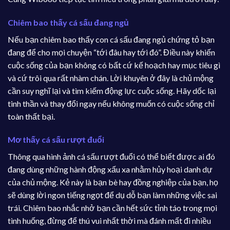
Chiêm bao thấy cá sấu đang ngủ
Nếu bạn chiêm bao thấy con cá sấu đang ngủ chứng tỏ bạn
đang để cho mọi chuyện “tới đâu hay tới đó”. Điều này khiến
cuộc sống của bạn không có bất cứ kế hoạch hay mục tiêu gì
và cứ trôi qua rất nhàm chán. Lời khuyên ở đây là chủ mộng
cần suy nghĩ lại và tìm kiếm động lực cuộc sống. Hãy dốc lại
tinh thần và thay đổi ngay nếu không muốn có cuộc sống chỉ
toàn thất bại.
Mơ thấy cá sấu rượt đuổi
Thông qua hình ảnh cá sấu rượt đuổi có thể biết được ai đó
đang dùng những hành động xấu xa nhằm hủy hoại danh dự
của chủ mộng. Kẻ này là bạn bè hay đồng nghiệp của bạn, họ
sẽ dùng lời ngon tiếng ngọt để dụ dỗ bạn làm những việc sai
trái. Chiêm bao nhắc nhở bạn cần hết sức tỉnh táo trong mọi
tình huống, đừng để thú vui nhất thời mà đánh mất đi nhiều