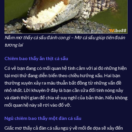
Nằm mơ thấy cá sấu đánh con gì – Mơ cá sấu giúp tiên đoán
tương lai
Chiêm bao thấy ăn thịt cá sấu
Có vẻ bạn đang có mối quan hệ tình cảm với ai đó những hiện
tại mọi thứ đang diễn biến theo chiều hướng xấu. Hai bạn
thường xuyên xảy ra mâu thuẫn bất đồng từ những vấn đề
nhỏ nhất. Lời khuyên ở đây là bạn cần sửa đổi tính nóng nảy
và dành thời gian để chia sẻ suy nghĩ của bản thân. Nếu không
mối quan hệ này sẽ rơi vào đổ vỡ.
Ngủ chiêm bao thấy một đàn cá sấu
Giấc mơ thấy cả đàn cá sấu ngụ ý về mối đe dọa sẽ xảy đến