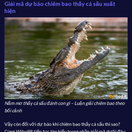
Giải mã dự báo chiêm bao thấy cá sấu xuất
hiện
Nằm mơ thấy cá sấu đánh con gì – Luận giải chiêm bao theo
bối cảnh
Vậy còn đối với dự báo khi chiêm bao thấy cá sấu thì sao?
Cùng Wibo88 tiếp tục tìm hiểu trong phần giải mã dưới đây: