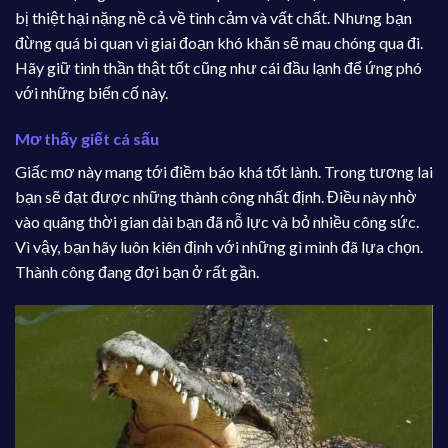
bị thiệt hại nặng nề cả về tình cảm và vất chất. Nhưng bạn
đừng quá bi quan vì giai đoạn khó khăn sẽ mau chóng qua đi.
Hãy giữ tinh thần thật tốt cũng như cái đầu lạnh để ứng phó
với những biến cố này.
Mơ thấy giết cá sấu
Giấc mơ này mang tới điềm báo khá tốt lành. Trong tương lai
bạn sẽ đạt được những thành công nhất định. Điều này nhờ
vào quãng thời gian dài bạn đã nỗ lực và bỏ nhiều công sức.
Vì vậy, bạn hãy luôn kiên định với những gì mình đã lựa chọn.
Thành công đang đợi bạn ở rất gần.