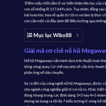
Điểm mấu chốt nằm ở sự biến thiên liên tục của cá
con số khổng lồ 117.649 cách. Tuy nhiên, đằng sau
bài toán hóc búa về quản trị rủi ro và tâm lý thực
còn cần một cái đầu lạnh để điều hướng qua những 
Mục lục Wibo88
Giải mã cơ chế nổ hũ Megaway
Nổ hũ Megaways vận hành dựa trên thuật toán thay
từng vòng quay. Cơ chế này phá vỡ cấu trúc thanh 
phản ứng nổ dây chuyền.
Sự ra đời của công nghệ nổ hũ Megaways, được cấ
cho ngành công nghiệp giải trí có rủi ro. Khác biệt 
đóng khung trong các định dạng 3×5 hay 4×5 nhàm 
nhưng lại bung ra tối đa 7 biểu tượng ở vòng kế t