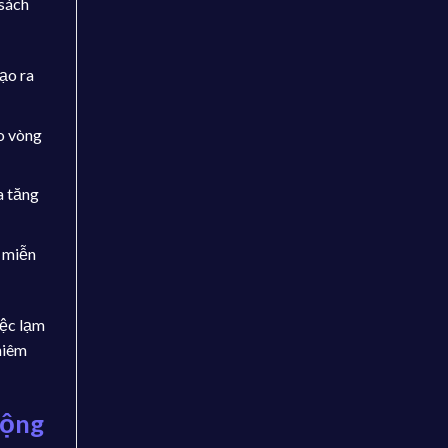
 sách
ạo ra
o vòng
a tăng
 miễn
iệc lạm
hiêm
động