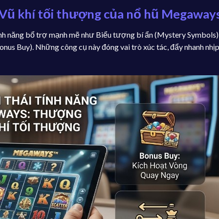
: Vũ khí tối thượng của nổ hũ Megaway
ính năng bổ trợ mạnh mẽ như Biểu tượng bí ẩn (Mystery Symbols)
us Buy). Những công cụ này đóng vai trò xúc tác, đẩy nhanh nhịp