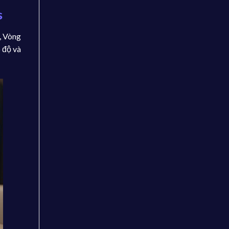
s
, Vòng
 độ và