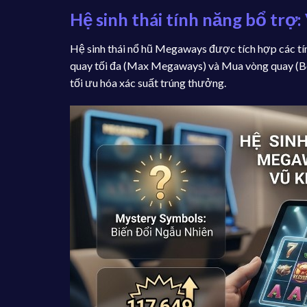
Hệ sinh thái tính năng bổ trợ
Hệ sinh thái nổ hũ Megaways được tích hợp các t
quay tối đa (Max Megaways) và Mua vòng quay (Bon
tối ưu hóa xác suất trúng thưởng.