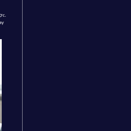
ợc.
ay