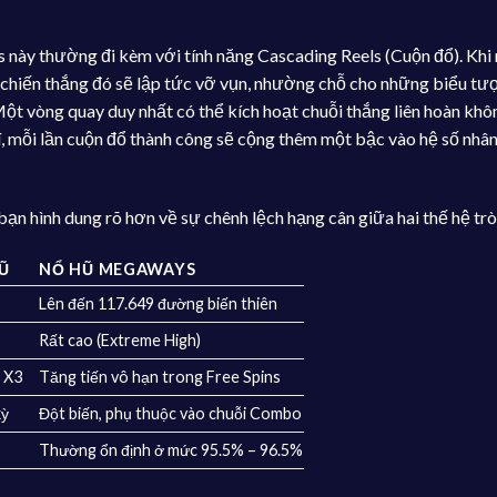
ày thường đi kèm với tính năng Cascading Reels (Cuộn đổ). Khi
n chiến thắng đó sẽ lập tức vỡ vụn, nhường chỗ cho những biểu tư
Một vòng quay duy nhất có thể kích hoạt chuỗi thắng liên hoàn khô
, mỗi lần cuộn đổ thành công sẽ cộng thêm một bậc vào hệ số nhâ
bạn hình dung rõ hơn về sự chênh lệch hạng cân giữa hai thế hệ trò
Ũ
NỔ HŨ MEGAWAYS
Lên đến 117.649 đường biến thiên
Rất cao (Extreme High)
 X3
Tăng tiến vô hạn trong Free Spins
kỳ
Đột biến, phụ thuộc vào chuỗi Combo
Thường ổn định ở mức 95.5% – 96.5%