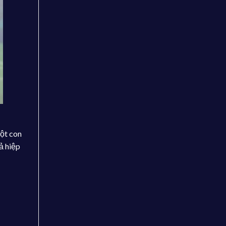
một con
ả hiệp