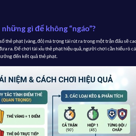
ắm những gì để không “ngáo”?
số thẻ phạt (vàng, đỏ) mà trọng tài rút ra trong một trận đấu sẽ c
đưa ra. Để chơi tài xỉu thẻ phạt hiệu quả, người chơi cần hiểu rõ cá
 hưởng đến kết quả thẻ phạt.