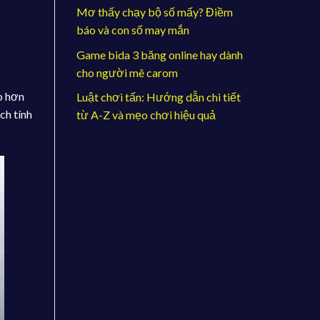
Mơ thấy chạy bộ số mấy? Điềm
báo và con số may mắn
Game bida 3 băng online hay dành
cho người mê carom
ao hơn
Luật chơi tấn: Hướng dẫn chi tiết
ch tính
từ A-Z và mẹo chơi hiệu quả