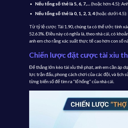
Nếu tổng số thẻ là 5, 6, 7,…
(hoặc hơn 4.5): An
Nếu tổng số thẻ là 0, 1, 2, 3, 4
(hoặc dưới 4.5):
Từ tỷ lệ cược Tài 1.90, chúng ta có thể ước tính xá
52.63%. Điều này có nghĩa là, theo nhà cái, có kho
anh em cho rằng xác suất thực tế cao hơn con số này, 
Chiến lược đặt cược tài xỉu t
Để thắng lớn kèo tài xỉu thẻ phạt, anh em cần áp dụn
lực trận đấu, phong cách chơi của các đội, và lịch s
từng biến số để tìm ra “lổ hổng” của nhà cái.