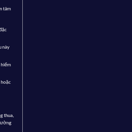
an tâm
 đặc
u này
y hiểm
, hoặc
g thua,
thường