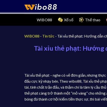
Xổ số
Thể thao
WIBO88
WIBO88
-
Tin tức
-
Tài xỉu thẻ phạt: Hướng dẫn c
Tài xỉu thẻ phạt: Hướng 
Tài xỉu thẻ phạt – nghe có vẻ đơn giản, nhưng thực
đấu cực kỳ nhạy bén. Theo wibo88, Tài xỉu thẻ phạt
tài, tính chất trận đấu, và thậm chí là tâm lý cầu t
thẻ phạt càng trở thành một “mỏ vàng” cho những a
bóng đá thành cơ hội kiếm tiền thực sự, thì bài viết