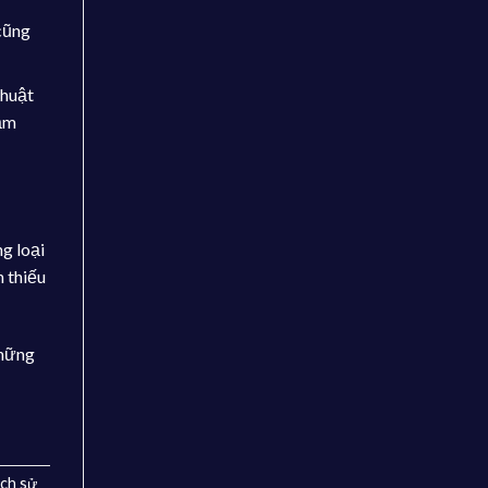
 cũng
thuật
hạm
ng loại
h thiếu
những
ịch sử