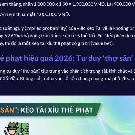
h em thắng, nhận 1.000.000 x 1.90 = 1.900.000 VNĐ. Lãi 900.000 
 Anh em thua, mất 1.000.000 VNĐ.
c suất ngụ ý (implied probability) của việc kèo Tài về là khoảng 1/
ảng 52.63% khả năng trận đấu sẽ có từ 5 thẻ trở lên. Nếu phân tích
thì đó là một kèo tài xỉu thẻ phạt có giá trị (value bet).
hẻ phạt hiệu quả 2026: Tư duy ‘thợ săn’
g tư duy “thợ săn”, tập trung vào phân tích trọng tài, tính chất và
ử đối đầu. Không chỉ là nhìn vào số liệu chung chung, mà phải đi sâu