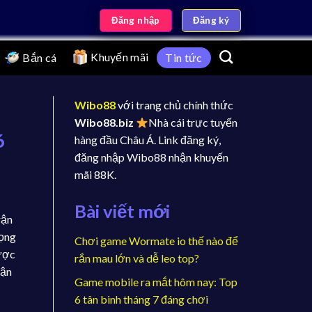
Đăng nhập
Đăng ký
Khuyến mãi
Bắn cá
Tin tức
Wibo88
với trang chủ chính thức
Wibo88.biz
Nhà cái trực tuyến
6
hàng đầu Châu Á. Link đăng ký,
đăng nhập Wibo88 nhận khuyến
mãi 88K.
Bài viết mới
rận
rọng
Chơi game Wormate io thế nào để
cược
rắn mau lớn và dễ leo top?
rận
Game mobile ra mắt hôm nay: Top
6 tân binh tháng 7 đáng chơi