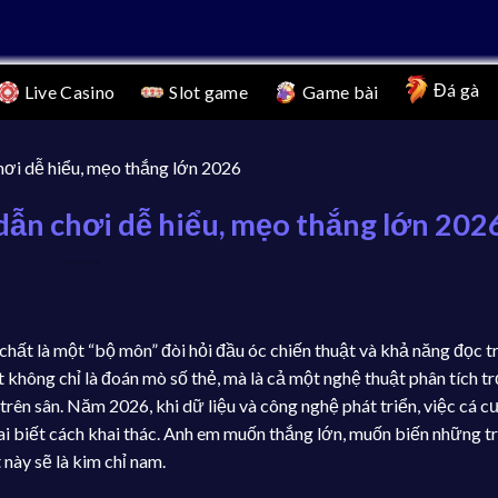
Đá gà
Live Casino
Game bài
Slot game
hơi dễ hiểu, mẹo thắng lớn 2026
dẫn chơi dễ hiểu, mẹo thắng lớn 202
 chất là một “bộ môn” đòi hỏi đầu óc chiến thuật và khả năng đọc t
 không chỉ là đoán mò số thẻ, mà là cả một nghệ thuật phân tích t
hủ trên sân. Năm 2026, khi dữ liệu và công nghệ phát triển, việc cá 
i biết cách khai thác. Anh em muốn thắng lớn, muốn biến những t
 này sẽ là kim chỉ nam.