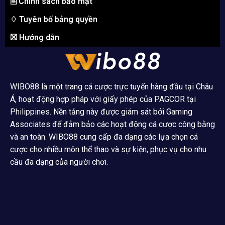
🖹 Chính sách bảo mật
♢ Tuyên bố bảng quyền
⛝ Hướng dẫn
WIBO88 là một trang cá cược trực tuyến hàng đầu tại Châu
Á, hoạt động hợp pháp với giấy phép của PAGCOR tại
Philippines. Nền tảng này được giám sát bởi Gaming
Associates để đảm bảo các hoạt động cá cược công bằng
và an toàn. WIBO88 cung cấp đa dạng các lựa chọn cá
cược cho nhiều môn thể thao và sự kiện, phục vụ cho nhu
cầu đa dạng của người chơi.