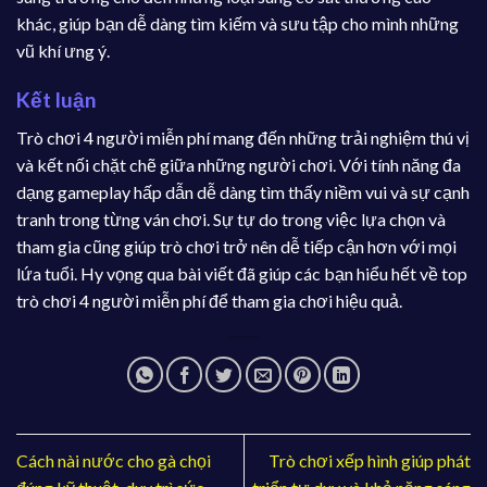
khác, giúp bạn dễ dàng tìm kiếm và sưu tập cho mình những
vũ khí ưng ý.
Kết luận
Trò chơi 4 người miễn phí mang đến những trải nghiệm thú vị
và kết nối chặt chẽ giữa những người chơi. Với tính năng đa
dạng gameplay hấp dẫn dễ dàng tìm thấy niềm vui và sự cạnh
tranh trong từng ván chơi. Sự tự do trong việc lựa chọn và
tham gia cũng giúp trò chơi trở nên dễ tiếp cận hơn với mọi
lứa tuổi. Hy vọng qua bài viết đã giúp các bạn hiểu hết về top
trò chơi 4 người miễn phí để tham gia chơi hiệu quả.
Cách nài nước cho gà chọi
Trò chơi xếp hình giúp phát