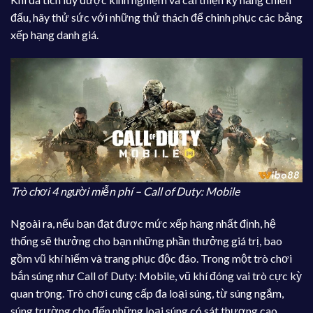
đấu, hãy thử sức với những thử thách để chinh phục các bảng
xếp hạng danh giá.
Trò chơi 4 người miễn phí – Call of Duty: Mobile
Ngoài ra, nếu bạn đạt được mức xếp hạng nhất định, hệ
thống sẽ thưởng cho bạn những phần thưởng giá trị, bao
gồm vũ khí hiếm và trang phục độc đáo. Trong một trò chơi
bắn súng như Call of Duty: Mobile, vũ khí đóng vai trò cực kỳ
quan trọng. Trò chơi cung cấp đa loại súng, từ súng ngắm,
súng trường cho đến những loại súng có sát thương cao