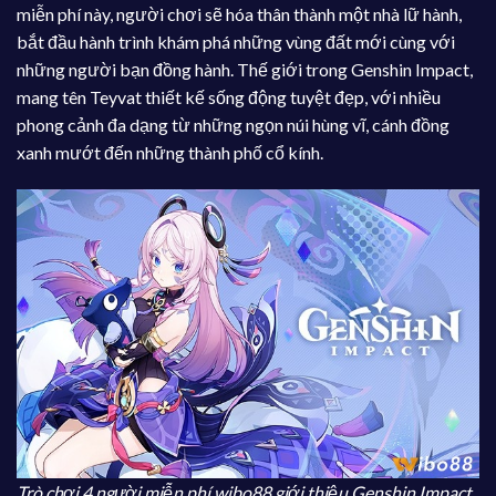
miễn phí này, người chơi sẽ hóa thân thành một nhà lữ hành,
bắt đầu hành trình khám phá những vùng đất mới cùng với
những người bạn đồng hành. Thế giới trong Genshin Impact,
mang tên Teyvat thiết kế sống động tuyệt đẹp, với nhiều
phong cảnh đa dạng từ những ngọn núi hùng vĩ, cánh đồng
xanh mướt đến những thành phố cổ kính.
Trò chơi 4 người miễn phí wibo88 giới thiệu Genshin Impact