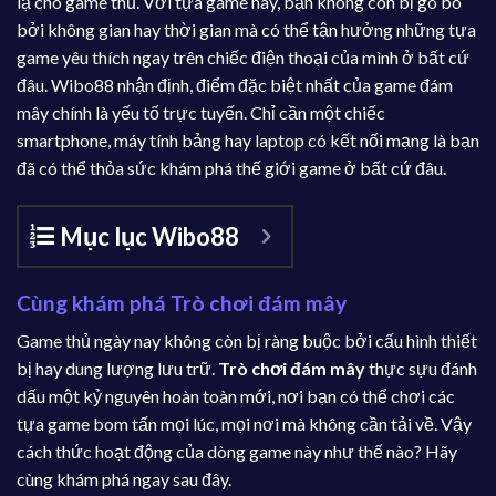
lạ cho game thủ. Với tựa game này, bạn không còn bị gò bó
bởi không gian hay thời gian mà có thể tận hưởng những tựa
game yêu thích ngay trên chiếc điện thoại của mình ở bất cứ
đâu. Wibo88 nhận định, điểm đặc biệt nhất của
game đám
mây chính là yếu tố trực tuyến. Chỉ cần một chiếc
smartphone, máy tính bảng hay laptop có kết nối mạng là bạn
đã có thể thỏa sức khám phá thế giới game ở bất cứ đâu.
Mục lục Wibo88
Cùng khám phá Trò chơi đám mây
Game thủ ngày nay không còn bị ràng buộc bởi cấu hình thiết
bị hay dung lượng lưu trữ.
Trò chơi đám mây
thực sựu đánh
dấu một kỷ nguyên hoàn toàn mới, nơi bạn có thể chơi các
tựa game bom tấn mọi lúc, mọi nơi mà không cần tải về. Vậy
cách thức hoạt động của dòng game này như thế nào? Hãy
cùng khám phá ngay sau đây.