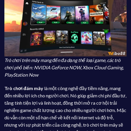
Trò chơi trên mây mang đến đa dạng thể loại game, các trò
chơi phổ biến: NVIDIA GeForce NOW, Xbox Cloud Gaming,
PlayStation Now
Trò chơi đám mây
là một công nghệ đầy tiềm năng, mang
đến nhiều lợi ích cho người chơi. Nó giúp giảm chi phí đầu tư,
tăng tính tiện lợi và linh hoạt, đồng thời mở ra cơ hội trải
nghiệm game chất lượng cao cho nhiều người chơi hơn. Mặc
dù vẫn còn một số hạn chế về kết nối internet và độ trễ,
nhưng với sự phát triển của công nghệ, trò chơi trên mây sẽ