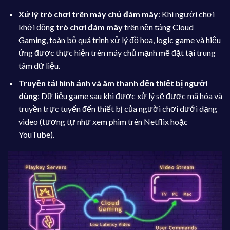
Xử lý trò chơi trên máy chủ đám mây
: Khi người chơi
khởi động
trò chơi đám mây
trên nền tảng Cloud
Gaming, toàn bộ quá trình xử lý đồ họa, logic game và hiệu
ứng được thực hiện trên máy chủ mạnh mẽ đặt tại trung
tâm dữ liệu.
Truyền tải hình ảnh và âm thanh đến thiết bị người
dùng
: Dữ liệu game sau khi được xử lý sẽ được mã hóa và
truyền trực tuyến đến thiết bị của người chơi dưới dạng
video (tương tự như xem phim trên Netflix hoặc
YouTube).