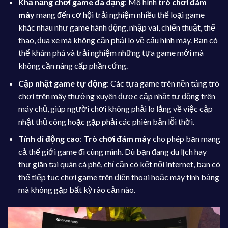
Khả năng chơi game đa dạng
: Mô hình
trò chơi đám
mây
mang đến cơ hội trải nghiệm nhiều thể loại game
khác nhau như game hành động, nhập vai, chiến thuật, thể
thao, đua xe mà không cần phải lo về cấu hình máy. Bạn có
thể khám phá và trải nghiệm những tựa game mới mà
không cần nâng cấp phần cứng.
Cập nhật game tự động
: Các tựa game trên nền tảng trò
chơi trên mây thường xuyên được cập nhật tự động trên
máy chủ, giúp người chơi không phải lo lắng về việc cập
nhật thủ công hoặc gặp phải các phiên bản lỗi thời.
Tính di động cao
:
Trò chơi đám mây
cho phép bạn mang
cả thế giới game đi cùng mình. Dù bạn đang du lịch hay
thư giãn tại quán cà phê, chỉ cần có kết nối internet, bạn có
thể tiếp tục chơi game trên điện thoại hoặc máy tính bảng
mà không gặp bất kỳ rào cản nào.