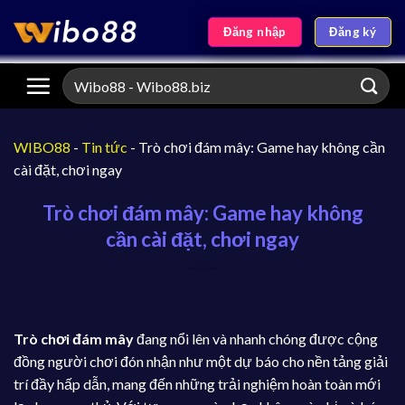
Đăng nhập
Đăng ký
WIBO88
-
Tin tức
-
Trò chơi đám mây: Game hay không cần
cài đặt, chơi ngay
Trò chơi đám mây: Game hay không
cần cài đặt, chơi ngay
Trò chơi đám mây
đang nổi lên và nhanh chóng được cộng
đồng người chơi đón nhận như một dự báo cho nền tảng giải
trí đầy hấp dẫn, mang đến những trải nghiệm hoàn toàn mới