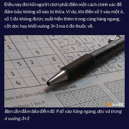
Điều này đòi hỏi người chơi phải điền một cách chính xác để
đảm bảo không số nào bị thừa. Ví dụ, khi điền số 5 vào một ô,
số 5 đó không được xuất hiện thêm trong cùng hàng ngang,
cột dọc hay khối vuông 3×3 mà ô đó thuộc về.
Bạn cần đảm bảo điền đủ 9 số vào hàng ngang, dọc và trong
ô vuông 3×3