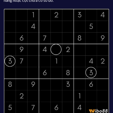
hàng hoặc cột chưa có số đó.