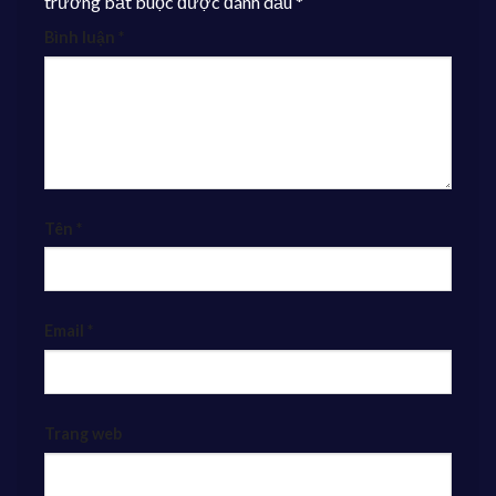
trường bắt buộc được đánh dấu
*
Bình luận
*
Tên
*
Email
*
Trang web