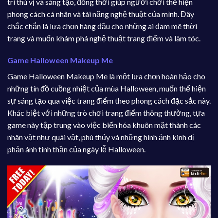
trí thú vị và sáng tạo, đồng thời giúp người chơi thể hiện
phong cách cá nhân và tài năng nghệ thuật của mình. Đây
chắc chắn là lựa chọn hàng đầu cho những ai đam mê thời
trang và muốn khám phá nghệ thuật trang điểm và làm tóc.
Game Halloween Makeup Me
Game Halloween Makeup Me là một lựa chọn hoàn hảo cho
những tín đồ cuồng nhiệt của mùa Halloween, muốn thể hiện
sự sáng tạo qua việc trang điểm theo phong cách đặc sắc này.
Khác biệt với những trò chơi trang điểm thông thường, tựa
game này tập trung vào việc biến hóa khuôn mặt thành các
nhân vật như quái vật, phù thủy và những hình ảnh kinh dị
phản ánh tinh thần của ngày lễ Halloween.