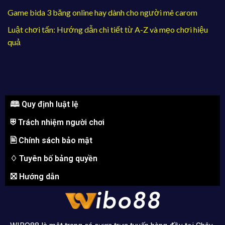
Game bida 3 băng online hay dành cho người mê carom
Luật chơi tấn: Hướng dẫn chi tiết từ A-Z và mẹo chơi hiệu
quả
🕮 Quy định luật lệ
⛨ Trách nhiệm người chơi
🖹 Chính sách bảo mật
♢ Tuyên bố bảng quyền
⛝ Hướng dẫn