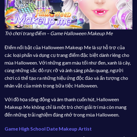
Trò chơi trang điểm – Game Halloween Makeup Me
Điểm nổi bật của Halloween Makeup Me là sự hỗ trợ của
các loại phấn và dụng cụ trang điểm đặc biệt dành riêng cho
mùa Halloween. Với những gam màu tối như đen, xanh lá cây,
cùng những sắc đỏ rực rỡ và ánh sáng phản quang, người
chơi có thể tạo ra những hiệu ứng độc đáo và ấn tượng cho
nhân vật của mình trong bữa tiệc Halloween.
Với đồ họa sống động và âm thanh cuốn hút, Halloween
Makeup Me không chỉ là một trò chơi giải trí mà còn mang
đến những trải nghiệm đáng nhớ trong mùa Halloween.
Game High School Date Makeup Artist