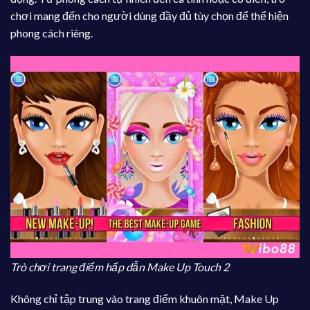
chơi mang đến cho người dùng đầy đủ tùy chọn để thể hiện
phong cách riêng.
Trò chơi trang điểm hấp dẫn Make Up Touch 2
Không chỉ tập trung vào trang điểm khuôn mặt, Make Up