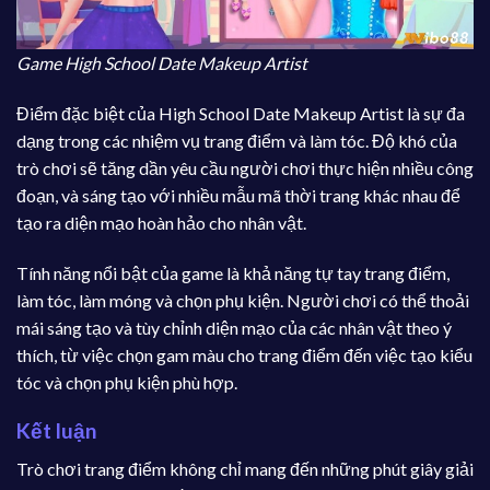
Game High School Date Makeup Artist
Điểm đặc biệt của High School Date Makeup Artist là sự đa
dạng trong các nhiệm vụ trang điểm và làm tóc. Độ khó của
trò chơi sẽ tăng dần yêu cầu người chơi thực hiện nhiều công
đoạn, và sáng tạo với nhiều mẫu mã thời trang khác nhau để
tạo ra diện mạo hoàn hảo cho nhân vật.
Tính năng nổi bật của game là khả năng tự tay trang điểm,
làm tóc, làm móng và chọn phụ kiện. Người chơi có thể thoải
mái sáng tạo và tùy chỉnh diện mạo của các nhân vật theo ý
thích, từ việc chọn gam màu cho trang điểm đến việc tạo kiểu
tóc và chọn phụ kiện phù hợp.
Kết luận
Trò chơi trang điểm không chỉ mang đến những phút giây giải