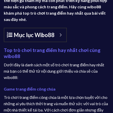
thể hiện gu thẩm mỹ mà còn phát triển kỹ năng phối hợp
màu sắc và phong cách trang điểm. Hãy cùng wibo88
khám phá top trò chơi trang điểm hay nhất qua bài viết
sau đây nhé.
Mục lục Wibo88
Top trò chơi trang điểm hay nhất chơi cùng
wibo88
Dưới đây là danh sách một số trò chơi trang điểm hay nhất
mà bạn có thể thử từ nội dung giới thiệu và chia sẻ của
wibo88:
Game trang điểm công chúa
Trò chơi trang điểm công chúa là một lựa chọn tuyệt vời cho
những ai yêu thích thời trang và muốn thử sức với vai trò của
một nhà thiết kế tài ba. Với cách chơi đơn giản nhưng đầy