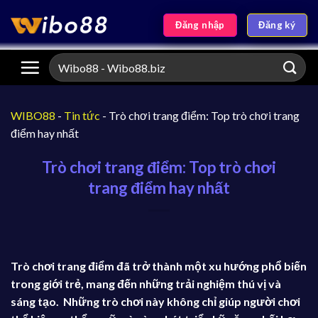
Đăng nhập
Đăng ký
WIBO88
-
Tin tức
-
Trò chơi trang điểm: Top trò chơi trang
điểm hay nhất
Trò chơi trang điểm: Top trò chơi
trang điểm hay nhất
Trò chơi trang điểm đã trở thành một xu hướng phổ biến
trong giới trẻ, mang đến những trải nghiệm thú vị và
sáng tạo. Những trò chơi này không chỉ giúp người chơi