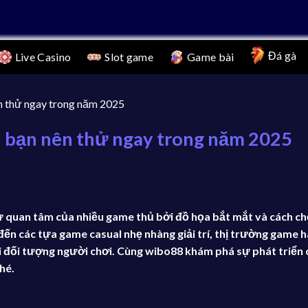
Đá gà
Live Casino
Game bài
Slot game
n thử ngay trong năm 2025
 bạn nên thử ngay trong năm 2025
 quan tâm của nhiều game thủ bởi đồ họa bắt mắt và cách ch
ến các tựa game casual nhẹ nhàng giải trí, thị trường game 
 đối tượng người chơi. Cùng wibo88 khám phá sự phát triển 
hé.