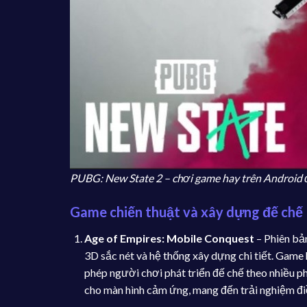
PUBG: New State 2 – chơi game hay trên Android đ
Game chiến thuật và xây dựng đế chế
Age of Empires: Mobile Conquest
– Phiên bản
3D sắc nét và hệ thống xây dựng chi tiết. Game 
phép người chơi phát triển đế chế theo nhiều p
cho màn hình cảm ứng, mang đến trải nghiệm đi