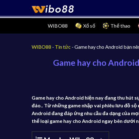
Xổ số
Thể thao
WIBO88
WIBO88
-
Tin tức
-
Game hay cho Android bạn nê
Game hay cho Android
Game hay cho Android hiện nay đang thu hút sự
đáo.. Từ những game nhập vai phiêu lưu đồ sộ đ
Android đang đáp ứng nhu cầu đa dạng của mọi
thể loại game hay cho Android ngay bên dưới n