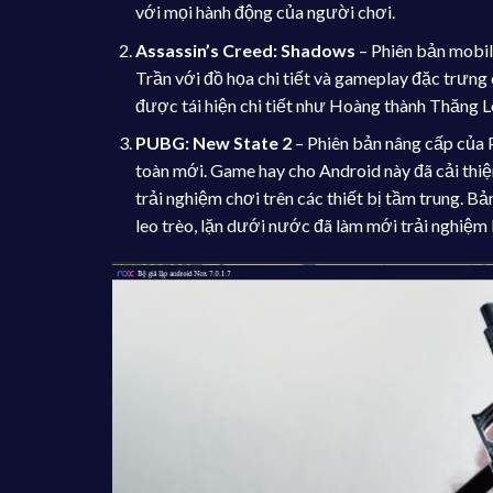
với mọi hành động của người chơi.
Assassin’s Creed: Shadows
– Phiên bản mobile
Trần với đồ họa chi tiết và gameplay đặc trưng
được tái hiện chi tiết như Hoàng thành Thăng L
PUBG: New State 2
– Phiên bản nâng cấp của 
toàn mới. Game hay cho Android này đã cải thiện
trải nghiệm chơi trên các thiết bị tầm trung. B
leo trèo, lặn dưới nước đã làm mới trải nghiệm 