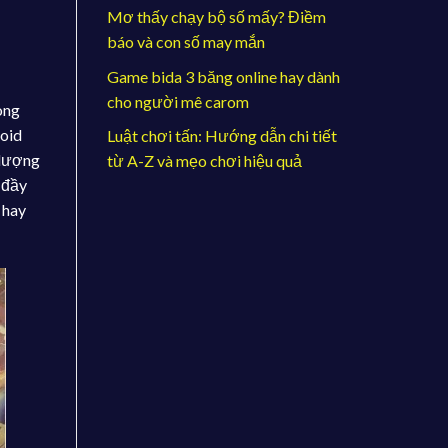
Mơ thấy chạy bộ số mấy? Điềm
báo và con số may mắn
Game bida 3 băng online hay dành
cho người mê carom
ong
roid
Luật chơi tấn: Hướng dẫn chi tiết
 lượng
từ A-Z và mẹo chơi hiệu quả
 đầy
 hay