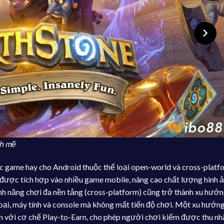
nh mẽ
 game hay cho Android thuộc thể loại open-world và cross-platf
được tích hợp vào nhiều game mobile, nâng cao chất lượng hình 
h năng chơi đa nền tảng (cross-platform) cũng trở thành xu hướng
oại, máy tính và console mà không mất tiến độ chơi. Một xu hướn
in với cơ chế Play-to-Earn, cho phép người chơi kiếm được thu n