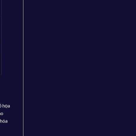
ồ họa
ho
 hóa