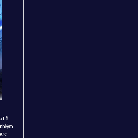
à hệ
 nhiệm
thực