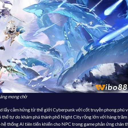
đáng mong chờ
 lấy cảm hứng từ thế giới Cyberpunk với cốt truyện phong phú v
ó thể tự do khám phá thành phố Night City rộng lớn với hàng trăm
ó hệ thống AI tiên tiến khiến cho NPC trong game phản ứng chân 