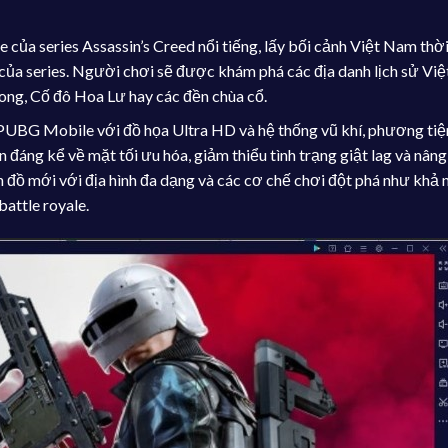
 của series Assassin’s Creed nổi tiếng, lấy bối cảnh Việt Nam thời
 của series. Người chơi sẽ được khám phá các địa danh lịch sử Vi
ong, Cố đô Hoa Lư hay các đền chùa cổ.
PUBG Mobile với đồ họa Ultra HD và hệ thống vũ khí, phương tiệ
 đáng kể về mặt tối ưu hóa, giảm thiểu tình trạng giật lag và nâng
ản đồ mới với địa hình đa dạng và các cơ chế chơi đột phá như khả
battle royale.