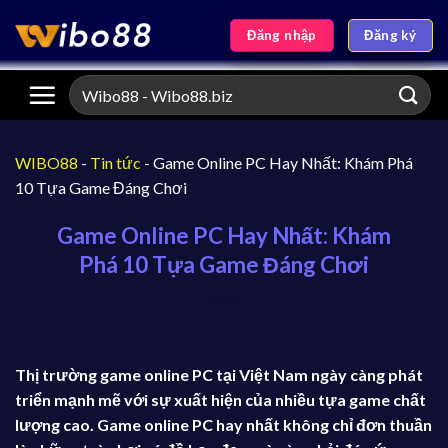
Đăng nhập
Đăng ký
WIBO88
-
Tin tức
-
Game Online PC Hay Nhất: Khám Phá
10 Tựa Game Đáng Chơi
Game Online PC Hay Nhất: Khám
Phá 10 Tựa Game Đáng Chơi
Thị trường game online PC tại Việt Nam ngày càng phát
triển mạnh mẽ với sự xuất hiện của nhiều tựa game chất
lượng cao. Game online PC hay nhất không chỉ đơn thuần