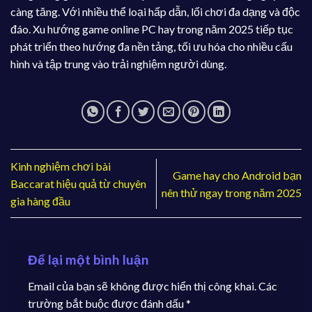
càng tăng. Với nhiều thể loại hấp dẫn, lối chơi đa dạng và độc
đáo. Xu hướng game online PC hay trong năm 2025 tiếp tục
phát triển theo hướng đa nền tảng, tối ưu hóa cho nhiều cấu
hình và tập trung vào trải nghiệm người dùng.
Kinh nghiệm chơi bài
Game hay cho Android bạn
Baccarat hiệu quả từ chuyên
nên thử ngay trong năm 2025
gia hàng đầu
Để lại một bình luận
Email của bạn sẽ không được hiển thị công khai.
Các
trường bắt buộc được đánh dấu
*