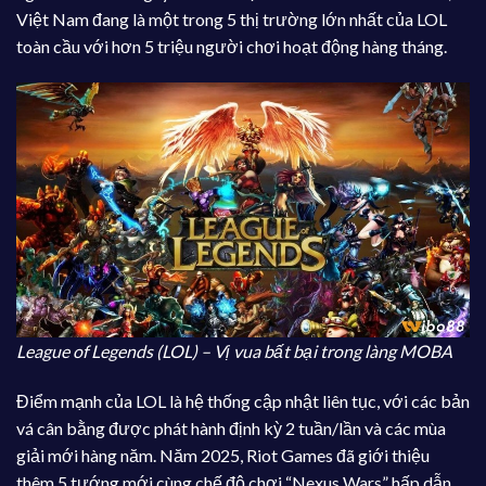
Việt Nam đang là một trong 5 thị trường lớn nhất của LOL
toàn cầu với hơn 5 triệu người chơi hoạt động hàng tháng.
League of Legends (LOL) – Vị vua bất bại trong làng MOBA
Điểm mạnh của LOL là hệ thống cập nhật liên tục, với các bản
vá cân bằng được phát hành định kỳ 2 tuần/lần và các mùa
giải mới hàng năm. Năm 2025, Riot Games đã giới thiệu
thêm 5 tướng mới cùng chế độ chơi “Nexus Wars” hấp dẫn,