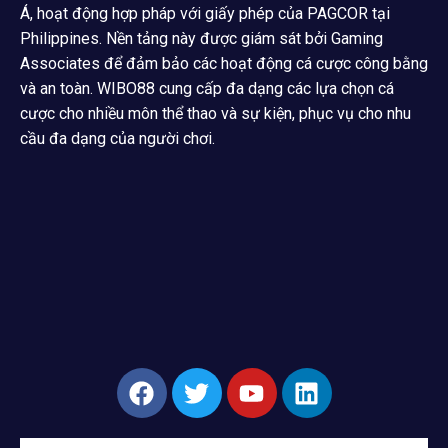
Á, hoạt động hợp pháp với giấy phép của PAGCOR tại
Philippines. Nền tảng này được giám sát bởi Gaming
Associates để đảm bảo các hoạt động cá cược công bằng
và an toàn. WIBO88 cung cấp đa dạng các lựa chọn cá
cược cho nhiều môn thể thao và sự kiện, phục vụ cho nhu
cầu đa dạng của người chơi.