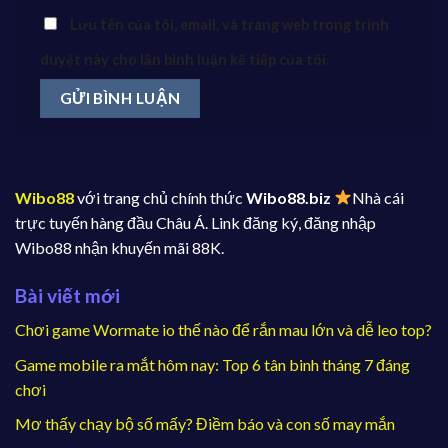
Lưu tên của tôi, email, và trang web trong trình
duyệt này cho lần bình luận kế tiếp của tôi.
Wibo88
với trang chủ chính thức
Wibo88.biz
Nhà cái
trực tuyến hàng đầu Châu Á. Link đăng ký, đăng nhập
Wibo88 nhận khuyến mãi 88K.
Bài viết mới
Chơi game Wormate io thế nào để rắn mau lớn và dễ leo top?
Game mobile ra mắt hôm nay: Top 6 tân binh tháng 7 đáng
chơi
Mơ thấy chạy bộ số mấy? Điềm báo và con số may mắn