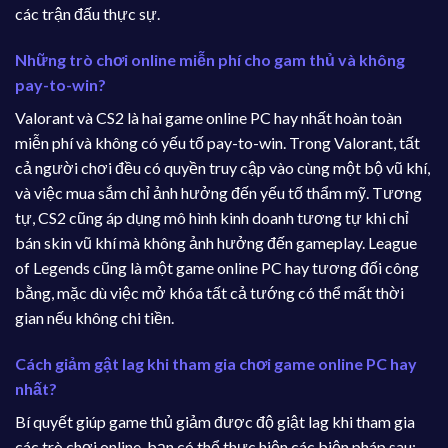
các trận đấu thực sự.
Những trò chơi online miễn phí cho gam thủ và không
pay-to-win?
Valorant và CS2 là hai game online PC hay nhất hoàn toàn
miễn phí và không có yếu tố pay-to-win. Trong Valorant, tất
cả người chơi đều có quyền truy cập vào cùng một bộ vũ khí,
và việc mua sắm chỉ ảnh hưởng đến yếu tố thẩm mỹ. Tương
tự, CS2 cũng áp dụng mô hình kinh doanh tương tự khi chỉ
bán skin vũ khí mà không ảnh hưởng đến gameplay. League
of Legends cũng là một game online PC hay tương đối công
bằng, mặc dù việc mở khóa tất cả tướng có thể mất thời
gian nếu không chi tiền.
Cách giảm gật lag khi tham gia chơi game online PC hay
nhất?
Bí quyết giúp game thủ giảm được độ giật lag khi tham gia
các trò chơi online, bạn có thể thực hiện các biện pháp sau: