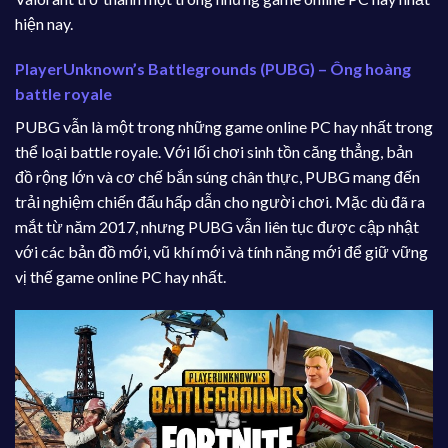
hiện nay.
PlayerUnknown’s Battlegrounds (PUBG) – Ông hoàng
battle royale
PUBG vẫn là một trong những game online PC hay nhất trong
thể loại battle royale. Với lối chơi sinh tồn căng thẳng, bản
đồ rộng lớn và cơ chế bắn súng chân thực, PUBG mang đến
trải nghiệm chiến đấu hấp dẫn cho người chơi. Mặc dù đã ra
mắt từ năm 2017, nhưng PUBG vẫn liên tục được cập nhật
với các bản đồ mới, vũ khí mới và tính năng mới để giữ vững
vị thế game online PC hay nhất.