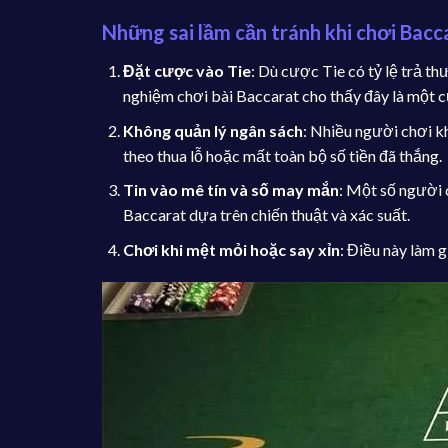
Những sai lầm cần tránh khi chơi Bacc
Đặt cược vào Tie
: Dù cược Tie có tỷ lệ trả th
nghiệm chơi bài Baccarat cho thấy đây là một c
Không quản lý ngân sách
: Nhiều người chơi kh
theo thua lỗ hoặc mất toàn bộ số tiền đã thắng.
Tin vào mê tín và số may mắn
: Một số người 
Baccarat dựa trên chiến thuật và xác suất.
Chơi khi mệt mỏi hoặc say xỉn
: Điều này làm 