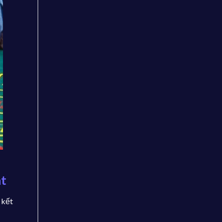
at
 kết