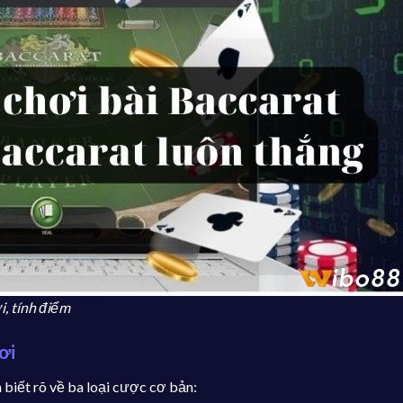
i, tính điểm
ơi
n biết rõ về ba loại cược cơ bản: