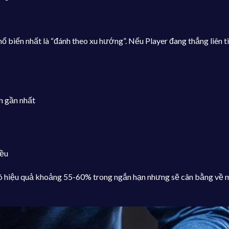
 biến nhất là “đánh theo xu hướng”. Nếu Player đang thắng liên t
án gần nhất
iều
 có hiệu quả khoảng 55-60% trong ngắn hạn nhưng sẽ cân bằng về