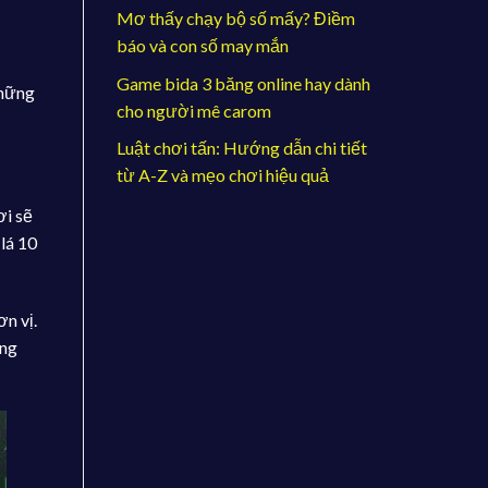
Mơ thấy chạy bộ số mấy? Điềm
báo và con số may mắn
Game bida 3 băng online hay dành
những
cho người mê carom
Luật chơi tấn: Hướng dẫn chi tiết
từ A-Z và mẹo chơi hiệu quả
ơi sẽ
 lá 10
n vị.
ững