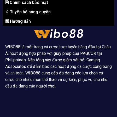
🖹 Chính sách bảo mật
♢ Tuyên bố bảng quyền
⛝ Hướng dẫn
WIBO88 là một trang cá cược trực tuyến hàng đầu tại Châu
Á, hoạt động hợp pháp với giấy phép của PAGCOR tại
Philippines. Nền tảng này được giám sát bởi Gaming
Associates để đảm bảo các hoạt động cá cược công bằng
và an toàn. WIBO88 cung cấp đa dạng các lựa chọn cá
cược cho nhiều môn thể thao và sự kiện, phục vụ cho nhu
cầu đa dạng của người chơi.