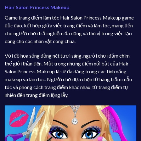
Hair Salon Princess Makeup
Game trang điểm làm tóc Hair Salon Princess Makeup game
độc đáo, kết hợp giữa việc trang điểm và làm tóc, mang đến
cho người chơi trải nghiệm đa dạng và thú vị trong việc tạo
dáng cho các nhân vật công chúa.
Với đồ họa sống động nét tươi sáng, người chơi đắm chìm
thế giới thần tiên. Một trong những điểm nổi bật của Hair
Salon Princess Makeup là sự đa dạng trong các tính năng
makeup và làm tóc. Người chơi lựa chọn từ hàng trăm mẫu
tóc và phong cách trang điểm khác nhau, từ trang điểm tự
nhiên đến trang điểm lộng lẫy.