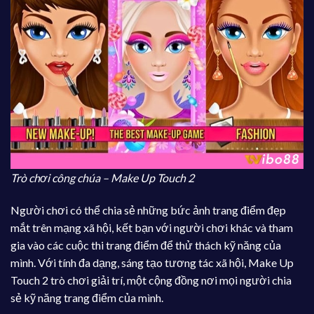
Trò chơi công chúa – Make Up Touch 2
Người chơi có thể chia sẻ những bức ảnh trang điểm đẹp
mắt trên mạng xã hội, kết bạn với người chơi khác và tham
gia vào các cuộc thi trang điểm để thử thách kỹ năng của
mình. Với tính đa dạng, sáng tạo tương tác xã hội, Make Up
Touch 2 trò chơi giải trí, một cộng đồng nơi mọi người chia
sẻ kỹ năng trang điểm của mình.