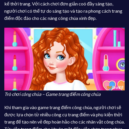
kế thời trang. Với cách chơi đơn giản coó đầy sáng tạo,
người chơi có thể tự do sáng tạo và tạo ra phong cách trang
điểm độc đáo cho các nàng công chúa xinh đẹp.
Trò chơi công chúa – Game trang điểm công chúa
Khi tham gia vào game trang điểm công chúa, người chơi sẽ
được lựa chọn từ nhiều công cụ trang điểm và phụ kiện thời
trang để tạo nên vẻ đẹp hoàn hảo cho các nhân vật công chúa.
Từ việc trang điểm cho khuôn mặt đến việc chọn trang phục