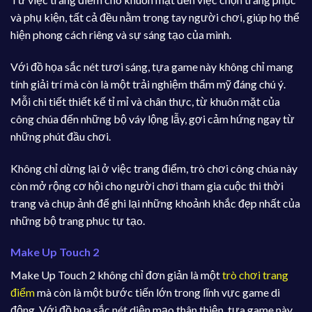
và phụ kiện, tất cả đều nằm trong tay người chơi, giúp họ thể
hiện phong cách riêng và sự sáng tạo của mình.
Với đồ họa sắc nét tươi sáng, tựa game này không chỉ mang
tính giải trí mà còn là một trải nghiệm thẩm mỹ đáng chú ý.
Mỗi chi tiết thiết kế tỉ mỉ và chân thực, từ khuôn mặt của
công chúa đến những bộ váy lộng lẫy, gợi cảm hứng ngay từ
những phút đầu chơi.
Không chỉ dừng lại ở việc trang điểm, trò chơi công chúa này
còn mở rộng cơ hội cho người chơi tham gia cuộc thi thời
trang và chụp ảnh để ghi lại những khoảnh khắc đẹp nhất của
những bộ trang phục tự tạo.
Make Up Touch 2
Make Up Touch 2 không chỉ đơn giản là một
trò chơi trang
điểm
mà còn là một bước tiến lớn trong lĩnh vực game di
động. Với đồ họa sắc nét diện mạo thân thiện, tựa game này